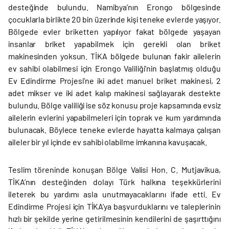
desteğinde bulundu. Namibya’nın Erongo bölgesinde
çocuklarla birlikte 20 bin üzerinde kişi teneke evlerde yaşıyor.
Bölgede evler briketten yapılıyor fakat bölgede yaşayan
insanlar briket yapabilmek için gerekli olan briket
makinesinden yoksun. TİKA bölgede bulunan fakir ailelerin
ev sahibi olabilmesi için Erongo Valiliği’nin başlatmış olduğu
Ev Edindirme Projesi’ne iki adet manuel briket makinesi, 2
adet mikser ve iki adet kalıp makinesi sağlayarak destekte
bulundu. Bölge valiliği ise söz konusu proje kapsamında evsiz
ailelerin evlerini yapabilmeleri için toprak ve kum yardımında
bulunacak. Böylece teneke evlerde hayatta kalmaya çalışan
aileler bir yıl içinde ev sahibi olabilme imkanına kavuşacak.
Teslim töreninde konuşan Bölge Valisi Hon. C. Mutjavikua,
TİKA’nın desteğinden dolayı Türk halkına teşekkürlerini
ileterek bu yardımı asla unutmayacaklarını ifade etti. Ev
Edindirme Projesi için TİKA’ya başvurduklarını ve taleplerinin
hızlı bir şekilde yerine getirilmesinin kendilerini de şaşırttığını