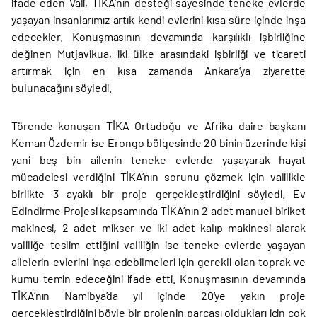
ifade eden Vali, TİKA’nın desteği sayesinde teneke evlerde
yaşayan insanlarımız artık kendi evlerini kısa süre içinde inşa
edecekler. Konuşmasının devamında karşılıklı işbirliğine
değinen Mutjavikua, iki ülke arasındaki işbirliği ve ticareti
artırmak için en kısa zamanda Ankara’ya ziyarette
bulunacağını söyledi.
Törende konuşan TİKA Ortadoğu ve Afrika daire başkanı
Keman Özdemir ise Erongo bölgesinde 20 binin üzerinde kişi
yani beş bin ailenin teneke evlerde yaşayarak hayat
mücadelesi verdiğini TİKA’nın sorunu çözmek için valilikle
birlikte 3 ayaklı bir proje gerçekleştirdiğini söyledi. Ev
Edindirme Projesi kapsamında TİKA’nın 2 adet manuel biriket
makinesi, 2 adet mikser ve iki adet kalıp makinesi alarak
valiliğe teslim ettiğini valiliğin ise teneke evlerde yaşayan
ailelerin evlerini inşa edebilmeleri için gerekli olan toprak ve
kumu temin edeceğini ifade etti. Konuşmasının devamında
TİKA’nın Namibya’da yıl içinde 20’ye yakın proje
gerçekleştirdiğini böyle bir projenin parçası oldukları için çok