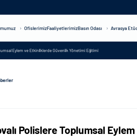
umumuz
Ofislerimiz
Faaliyetlerimiz
Basın Odası
Avrasya Etüd
lumsal Eylem ve Etkinliklerde Güvenlik Yönetimi Eğitimi
berler
valı Polislere Toplumsal Eylem 