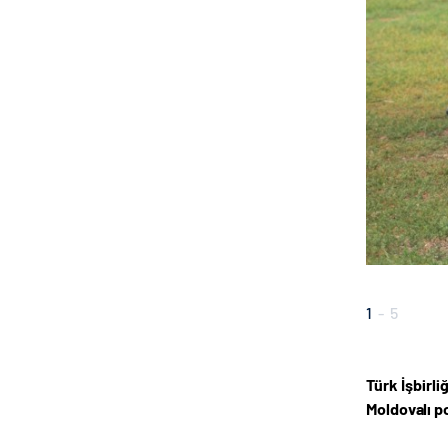
1
-
5
Türk İşbirli
Moldovalı p