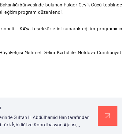
ri Bakanlığı bünyesinde bulunan Fulger Çevik Gücü tesisinde
lı eğitim programı düzenlendi.
soneli TİKA’ya teşekkürlerini sunarak eğitim programının
 Büyükelçisi Mehmet Selim Kartal ile Moldova Cumhuriyeti
ı
zerinde Sultan II. Abdülhamid Han tarafından
Türk İşbirliği ve Koordinasyon Ajansı
 yılı...