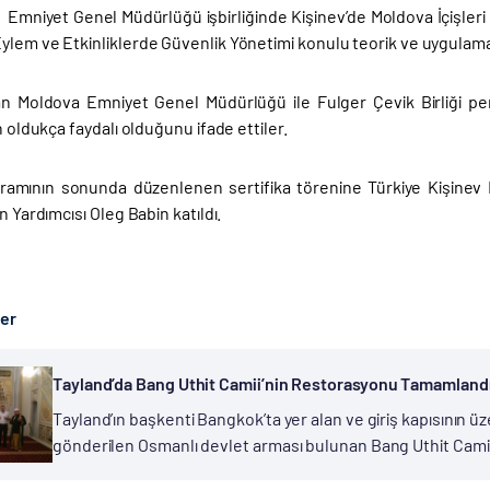
C. Emniyet Genel Müdürlüğü işbirliğinde Kişinev’de Moldova İçişle
ylem ve Etkinliklerde Güvenlik Yönetimi konulu teorik ve uygulama
an Moldova Emniyet Genel Müdürlüğü ile Fulger Çevik Birliği per
in oldukça faydalı olduğunu ifade ettiler.
ramının sonunda düzenlenen sertifika törenine Türkiye Kişinev
an Yardımcısı Oleg Babin katıldı.
ber
Tayland’da Bang Uthit Camii’nin Restorasyonu Tamamland
Tayland’ın başkenti Bangkok’ta yer alan ve giriş kapısının ü
gönderilen Osmanlı devlet arması bulunan Bang Uthit Camii 
Başkanlığı (TİKA) tarafından yenilendi. Başkent Bangkok’ta yüz