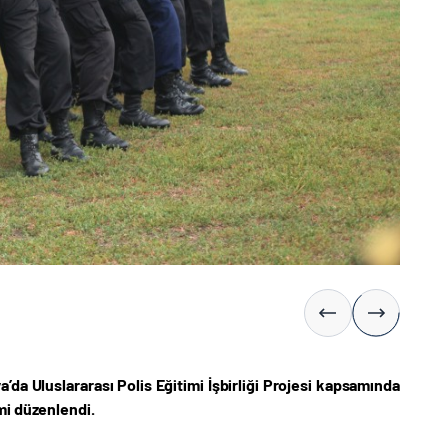
a’da Uluslararası Polis Eğitimi İşbirliği Projesi kapsamında
mi
düzenlendi.