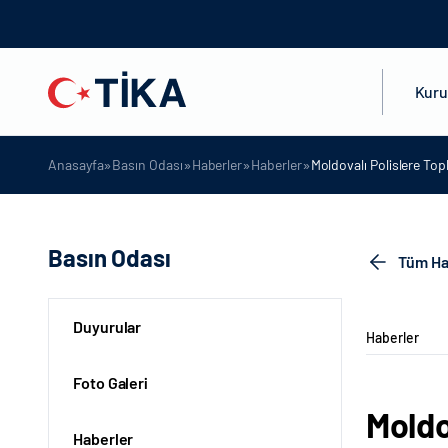
Kur
»
»
»
»
Anasayfa
Basın Odası
Haberler
Haberler
Moldovalı Polislere Top
Basın Odası
Tüm Ha
Duyurular
Haberler
Foto Galeri
Moldo
Haberler