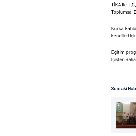
TİKA ile T.
Toplumsal E
Kursa katıl
kendileri iç
Eğitim prog
İçişleri Bak
Sonraki Ha