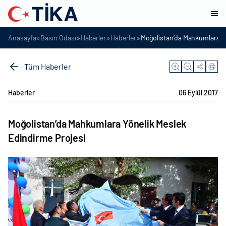
»
»
»
»
Anasayfa
Basın Odası
Haberler
Haberler
Moğolistan’da Mahkumlara Yö
Tüm Haberler
Haberler
06 Eylül 2017
Moğolistan’da Mahkumlara Yönelik Meslek
Edindirme Projesi