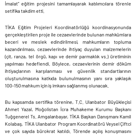
İmalat” eğitim projesini tamamlayarak katılımcılara törenle
setifika takdim etti.
TİKA Eğitim Projeleri Koordinatörlüğü koordinasyonunda
gerçekleştirilen proje ile cezaevlerinde bulunan mahkûmlara
beceri ve meslek edindirilmesi, mahkumların topluma
kazandırılması, cezaevlerinde ihtiyaç duyulan malzemelerin
(çit, ranza, tel örgü, kapı ve demir parmaklık vs.) üretiminin
yapılması hedeflendi. Böylece, cezaevlerinin demir döküm
ihtiyaçlarının karşılanması ve güvenlik standartlarının
oluşturulmasına katkıda bulunulmasının yanı sıra yaklaşık
100-150 mahkum için iş imkanı sağlanmış olunacak.
Bu kapsamda sertifika törenine, T.C. Ulanbator Büyükleçisi
Ahmet Yazal, Moğolistan İcra Muhakeme Kurumu Başkanı
Tuğgenerel Ts. Amgalanbayar, TİKA Başkan Danışmanı Kamil
Kolabaş, TİKA Ulanbator Program Koordinatörü Veysel Çiftci
ve çok sayıda bürokrat katıldı. Törende açılış konuşmasını