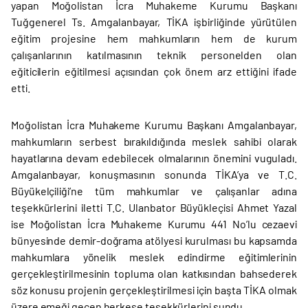
yapan Moğolistan İcra Muhakeme Kurumu Başkanı
Tuğgenerel Ts. Amgalanbayar, TİKA işbirliğinde yürütülen
eğitim projesine hem mahkumların hem de kurum
çalışanlarının katılmasının teknik personelden olan
eğiticilerin eğitilmesi açısından çok önem arz ettiğini ifade
etti.
Moğolistan İcra Muhakeme Kurumu Başkanı Amgalanbayar,
mahkumların serbest bırakıldığında meslek sahibi olarak
hayatlarına devam edebilecek olmalarının önemini vuguladı.
Amgalanbayar, konuşmasının sonunda TİKA’ya ve T.C.
Büyükelçiliği’ne tüm mahkumlar ve çalışanlar adına
teşekkürlerini iletti T.C. Ulanbator Büyükleçisi Ahmet Yazal
ise Moğolistan İcra Muhakeme Kurumu 441 No’lu cezaevi
bünyesinde demir-doğrama atölyesi kurulması bu kapsamda
mahkumlara yönelik meslek edindirme eğitimlerinin
gerçekleştirilmesinin topluma olan katkısından bahsederek
söz konusu projenin gerçekleştirilmesi için başta TİKA olmak
üzere emeği geçen herkese teşekkürlerini sundu.