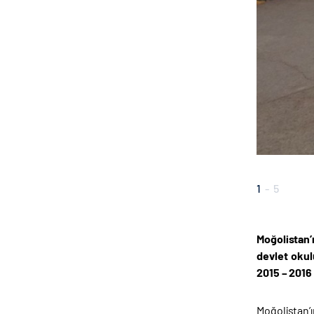
1
-
5
Moğolistan’
devlet okul
2015 – 2016 
Moğolistan’