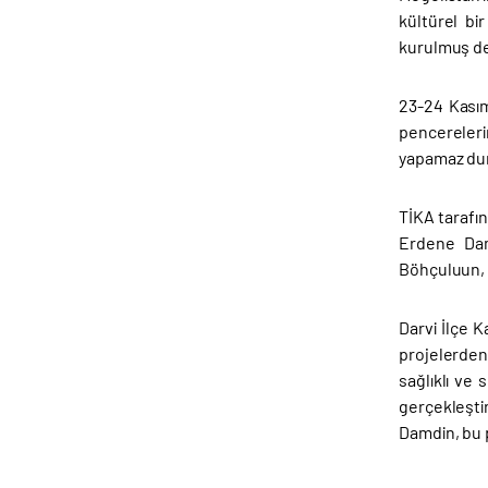
kültürel bi
kurulmuş dev
23-24 Kasım
pencereleri
yapamaz duru
TİKA tarafın
Erdene Dam
Böhçuluun, H
Darvi İlçe 
projelerden 
sağlıklı ve 
gerçekleşti
Damdin, bu 