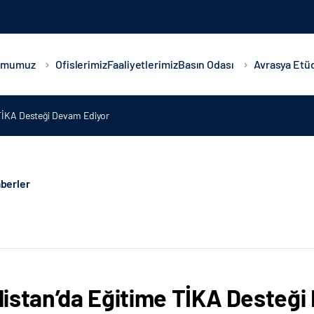
umumuz
Ofislerimiz
Faaliyetlerimiz
Basın Odası
Avrasya Etüd
 TİKA Desteği Devam Ediyor
berler
istan’da Eğitime TİKA Desteği