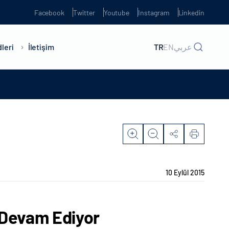
Facebook
Twitter
Youtube
Instagram
Linkedin
leri
İletişim
TR
EN
عربي
10 Eylül 2015
 Devam Ediyor