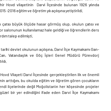
şehir Hovd vilayetinin Darvi İlçesinde bulunan 1926 yılında
-2016 eğitim ve öğretim yılı açılışına yetiştirildi.
 çatısı büyük ölçüde hasar görmüş olup, okulun çatısı ve
r salonunun kullanılamaz hale geldiği ve öğrencilerin ders
dım talep edilmişti.
k tarihi devlet okulunun açılışına, Darvi İlçe Kaymakamı Gan-
an, Vatandaşlık ve Göç İşleri Genel Müdürü Pürevdorj
ıldı.
ovd Vilayeti Darvi İlçesinde gerçekleştirilen ilk ve önemli
inin arttığını, bu okulda eğitim ve öğretim gören çocukların
endi ilçelerinde değil Moğolistan’ın her köşesinde projeler
 güzel bir yer edindiğini ifade eden Darvi İlçe Kaymakamı