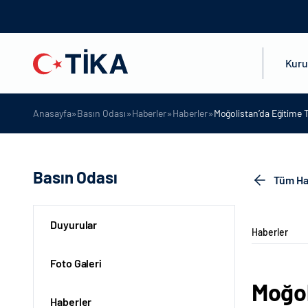
Kur
»
»
»
»
Anasayfa
Basın Odası
Haberler
Haberler
Moğolistan’da Eğitime
Basın Odası
Tüm Ha
Duyurular
Haberler
Foto Galeri
Moğol
Haberler