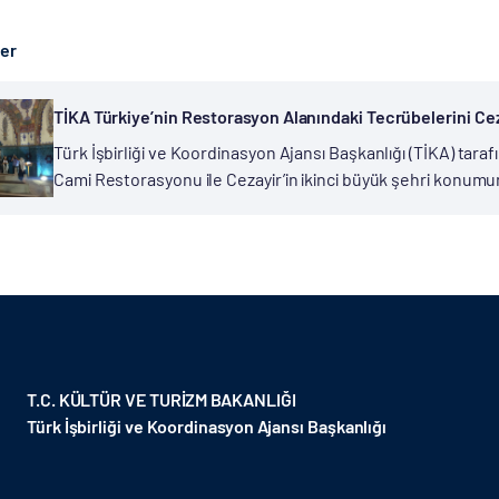
ber
TİKA Türkiye’nin Restorasyon Alanındaki Tecrübelerini Cez
Türk İşbirliği ve Koordinasyon Ajansı Başkanlığı (TİKA) tar
Cami Restorasyonu ile Cezayir’in ikinci büyük şehri konu
Bey Sarayı ve Paşa Cami restorasyonu projelerinde işbirliği 
T.C. KÜLTÜR VE TURİZM BAKANLIĞI
Türk İşbirliği ve Koordinasyon Ajansı Başkanlığı