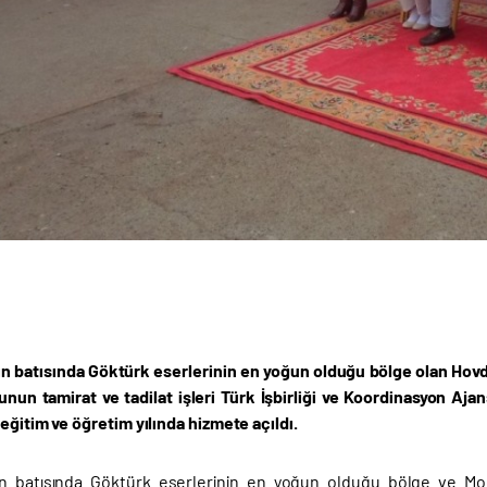
ın batısında Göktürk eserlerinin en yoğun olduğu bölge olan Hovd
unun tamirat ve tadilat işleri Türk İşbirliği ve Koordinasyon Aj
eğitim ve öğretim yılında hizmete açıldı.
ın batısında Göktürk eserlerinin en yoğun olduğu bölge ve Mo