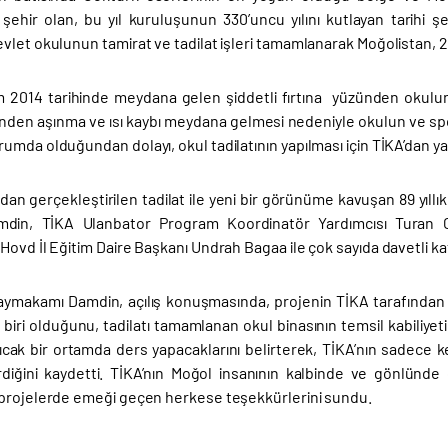
r şehir olan, bu yıl kuruluşunun 330’uncu yılını kutlayan tarihi 
let okulunun tamirat ve tadilat işleri tamamlanarak Moğolistan, 2015 
 2014 tarihinde meydana gelen şiddetli fırtına yüzünden okulun
nden aşınma ve ısı kaybı meydana gelmesi nedeniyle okulun ve spo
mda olduğundan dolayı, okul tadilatının yapılması için TİKA’dan yar
dan gerçekleştirilen tadilat ile yeni bir görünüme kavuşan 89 yıllı
din, TİKA Ulanbator Program Koordinatör Yardımcısı Turan C
ovd İl Eğitim Daire Başkanı Undrah Bagaa ile çok sayıda davetli kat
Kaymakamı Damdin, açılış konuşmasında, projenin TİKA tarafından H
biri olduğunu, tadilatı tamamlanan okul binasının temsil kabiliyet
sıcak bir ortamda ders yapacaklarını belirterek, TİKA’nın sadece k
rdiğini kaydetti. TİKA’nın Moğol insanının kalbinde ve gönlünde
projelerde emeği geçen herkese teşekkürlerini sundu.