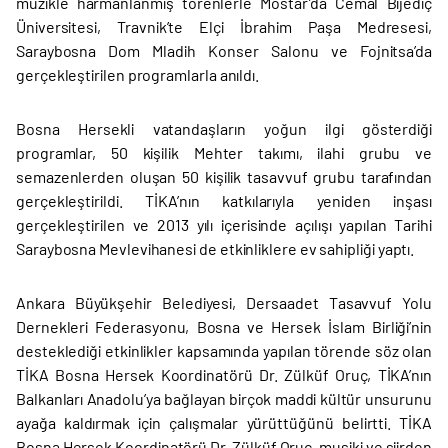
müzikle harmanlanmış törenlerle Mostar’da Cemal Bijediç
Üniversitesi, Travnik’te Elçi İbrahim Paşa Medresesi,
Saraybosna Dom Mladih Konser Salonu ve Fojnitsa’da
gerçekleştirilen programlarla anıldı.
Bosna Hersekli vatandaşların yoğun ilgi gösterdiği
programlar, 50 kişilik Mehter takımı, ilahi grubu ve
semazenlerden oluşan 50 kişilik tasavvuf grubu tarafından
gerçekleştirildi. TİKA’nın katkılarıyla yeniden inşası
gerçekleştirilen ve 2013 yılı içerisinde açılışı yapılan Tarihi
Saraybosna Mevlevihanesi de etkinliklere ev sahipliği yaptı.
Ankara Büyükşehir Belediyesi, Dersaadet Tasavvuf Yolu
Dernekleri Federasyonu, Bosna ve Hersek İslam Birliği’nin
desteklediği etkinlikler kapsamında yapılan törende söz olan
TİKA Bosna Hersek Koordinatörü Dr. Zülküf Oruç, TİKA’nın
Balkanları Anadolu’ya bağlayan birçok maddi kültür unsurunu
ayağa kaldırmak için çalışmalar yürüttüğünü belirtti. TİKA
Bosna Hersek Koordinatörü Dr. Zülküf Oruç, musiki ve şiirden