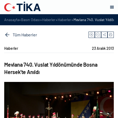
»
»
»
»
Anasayfa
Basın Odası
Haberler
Haberler
Mevlana 740. Vuslat Yıldön
Tüm Haberler
Haberler
23 Aralık 2013
Mevlana 740. Vuslat Yıldönümünde Bosna
Hersek'te Anıldı