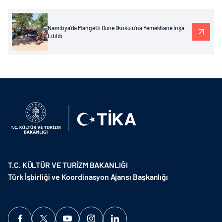
Namibya’da Mangetti Dune İlkokulu’na Yemekhane İnşa
Edildi
T.C. KÜLTÜR VE TURİZM BAKANLIĞI
Türk İşbirliği ve Koordinasyon Ajansı Başkanlığı