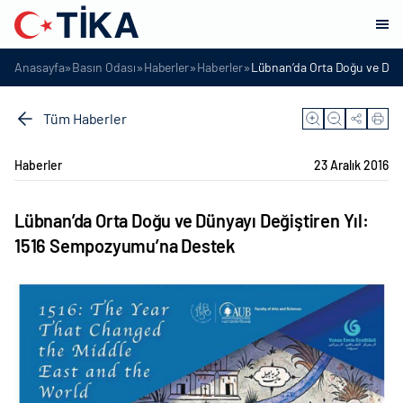
»
»
»
»
Anasayfa
Basın Odası
Haberler
Haberler
Lübnan’da Orta Doğu ve Düny
Tüm Haberler
Haberler
23 Aralık 2016
Lübnan’da Orta Doğu ve Dünyayı Değiştiren Yıl:
1516 Sempozyumu’na Destek