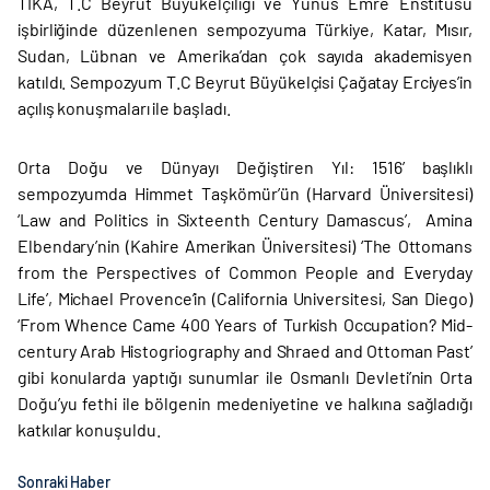
TİKA, T.C Beyrut Büyükelçiliği ve Yunus Emre Enstitüsü
işbirliğinde düzenlenen sempozyuma Türkiye, Katar, Mısır,
Sudan, Lübnan ve Amerika’dan çok sayıda akademisyen
katıldı. Sempozyum T.C Beyrut Büyükelçisi Çağatay Erciyes’in
açılış konuşmaları ile başladı.
Orta Doğu ve Dünyayı Değiştiren Yıl: 1516’ başlıklı
sempozyumda Himmet Taşkömür’ün (Harvard Üniversitesi)
‘Law and Politics in Sixteenth Century Damascus’, Amina
Elbendary’nin (Kahire Amerikan Üniversitesi) ‘The Ottomans
from the Perspectives of Common People and Everyday
Life’, Michael Provence’in (California Universitesi, San Diego)
‘From Whence Came 400 Years of Turkish Occupation? Mid-
century Arab Histogriography and Shraed and Ottoman Past’
gibi konularda yaptığı sunumlar ile Osmanlı Devleti’nin Orta
Doğu’yu fethi ile bölgenin medeniyetine ve halkına sağladığı
katkılar konuşuldu.
Sonraki Haber