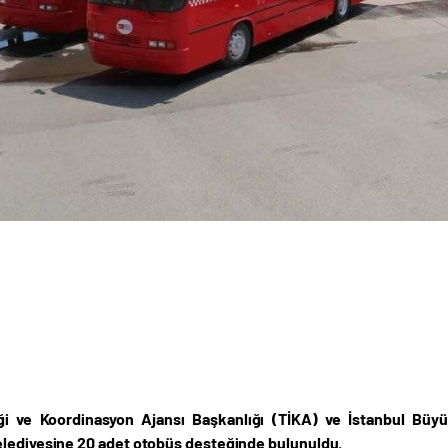
iği ve Koordinasyon Ajansı Başkanlığı (TİKA) ve İstanbul Büy
lediyesine 20 adet otobüs desteğinde bulunuldu.