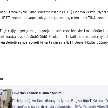
ektrik Tramvay ve Tünel İşletmeleri’nin (İETT) Liberya Cumhuriyet
ı İETT tarafından yapılarak yedek parçalarıyla beraber TİKA tarafın
T işbirliğiyle gerçekleşen projede temin edilen yirmi otobüsün ik
il-hastaneye dönüştürüldü. Otobüslerin kullanımı ve bakımıyla ilgi
ovia Belediyesi personeli iki hafta süreyle İETT Genel Müdürlüğünd
ber
TİKA’dan Yemen’e Gıda Yardımı
Türk İşbirliği ve Koordinasyon Ajansı Başkanlığı (TİKA) taraf
Yemen’de gıda yardımında bulunuldu. TİKA, Yemen’e yönelik 