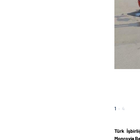
1
-
4
Türk İşbirl
Monrovia Be