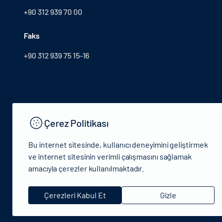
+90 312 939 70 00
Faks
+90 312 939 75 15-16
Çerez Politikası
Bu internet sitesinde, kullanıcı deneyimini geliştirmek
ve internet sitesinin verimli çalışmasını sağlamak
amacıyla çerezler kullanılmaktadır.
© 2024 T.C.Kütlür ve Turizm Bakanlığı - Tüm hakları saklıdır
Çerezleri Kabul Et
Gizle