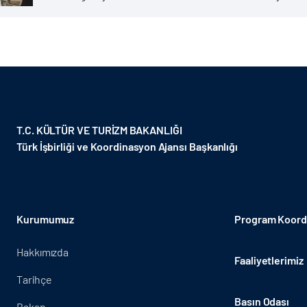
devam ediyor. Bu kapsamda TİKA tarafından iç karışıklıklar
T.C. KÜLTÜR VE TURİZM BAKANLIĞI
Türk İşbirliği ve Koordinasyon Ajansı Başkanlığı
Kurumumuz
Program Koordi
Hakkımızda
Faaliyetlerimiz
Tarihçe
Basın Odası
Bakan