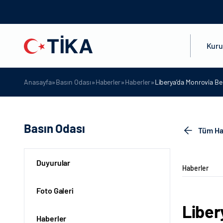
Kur
»
»
»
»
Anasayfa
Basın Odası
Haberler
Haberler
Liberya’da Monrovia Be
Basın Odası
Tüm Ha
Duyurular
Haberler
Foto Galeri
Liber
Haberler