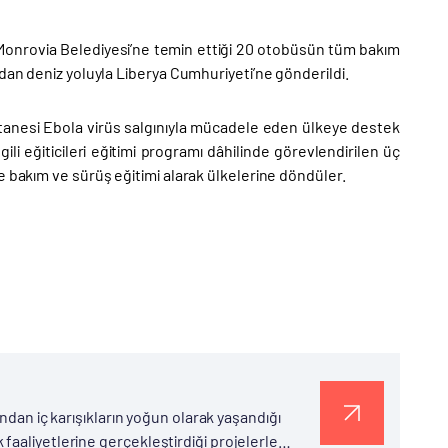
i Monrovia Belediyesi’ne temin ettiği 20 otobüsün tüm bakım
dan deniz yoluyla Liberya Cumhuriyeti’ne gönderildi.
i tanesi Ebola virüs salgınıyla mücadele eden ülkeye destek
li eğiticileri eğitimi programı dâhilinde görevlendirilen üç
e bakım ve sürüş eğitimi alarak ülkelerine döndüler.
ından iç karışıkların yoğun olarak yaşandığı
faaliyetlerine gerçekleştirdiği projelerle