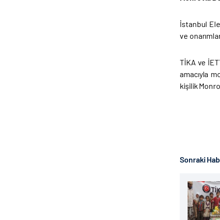
İstanbul El
ve onarımlar
TİKA ve İET
amacıyla mob
kişilik Monr
Sonraki Ha