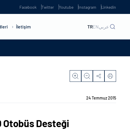
Facebook
Twitter
Youtube
Instagram
Linkedin
leri
İletişim
TR
EN
عربي
24 Temmuz 2015
0 Otobüs Desteği