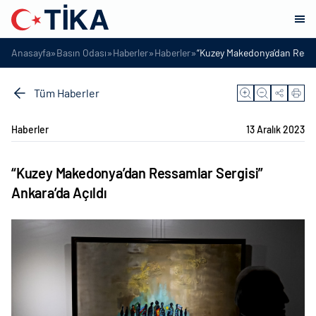
»
»
»
»
Anasayfa
Basın Odası
Haberler
Haberler
“Kuzey Makedonya’dan Ressam
Tüm Haberler
Haberler
13 Aralık 2023
“Kuzey Makedonya’dan Ressamlar Sergisi”
Ankara’da Açıldı