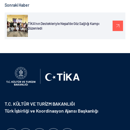
Sonraki Haber
TİKA’nın Destekleriyle Nepal'de Göz Sağlığı Kampı
Düzenledi
T.C. KÜLTÜR VE TURİZM BAKANLIĞI
Türk İşbirliği ve Koordinasyon Ajansı Başkanlığı