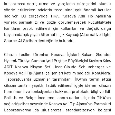
kullanılması soruşturma ve yargılama süreçlerini olumlu
yönde etkilerken adaletin tecellisine çok önemli katkılar
sağlıyor. Bu çerçevede TİKA, Kosova Adli Tıp Ajansı’na
yönelik parmak izi ve gözle görülemeyecek küçüklükteki
kanıtların tespit edilmesi için kullanılan ve değişik dalga
boylarında ışık yayan Alternatif Işık Kaynağı (Alternative Light
Source-ALS) cihazı desteğinde bulundu.
Cihazın teslim törenine Kosova İçişleri Bakanı Skender
Hyseni, Türkiye Cumhuriyeti Priştine Büyükelçisi Kıvılcım Kılıç,
AGİT Kosova Misyon Şefi Jean-Claude Schlumberger ve
Kosova Adli Tıp Ajansı çalışanları katılım sağladı. Konuklara,
laboratuvarda uzmanlar tarafından TİKA’nın temin ettiği
cihazın tanıtımı yapıldı. Tatbik edilmesi ilgiyle izlenen cihazın
hem önemi ve fonksiyonları hakkında protokole bilgi verildi.
Balistik ve Belge İnceleme laboratuarları dışında TİKA’nın
sağladığı cihaz sayesinde Kosova Adli Tıp Ajansı’nın Parmak izi
Laboratuvarına da uluslararası standardizasyon belgesi