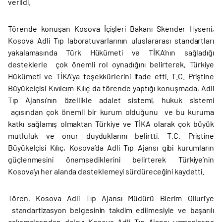
verildi.
Törende konuşan Kosova İçişleri Bakanı Skender Hyseni,
Kosova Adli Tıp laboratuvarlarının uluslararası standartları
yakalamasında Türk Hükümeti ve TİKA’nın sağladığı
desteklerle çok önemli rol oynadığını belirterek, Türkiye
Hükümeti ve TİKA’ya teşekkürlerini ifade etti. T.C. Priştine
Büyükelçisi Kıvılcım Kılıç da törende yaptığı konuşmada, Adli
Tıp Ajansı’nın özellikle adalet sistemi, hukuk sistemi
açısından çok önemli bir kurum olduğunu ve bu kuruma
katkı sağlamış olmaktan Türkiye ve TİKA olarak çok büyük
mutluluk ve onur duyduklarını belirtti. T.C. Priştine
Büyükelçisi Kılıç, Kosova’da Adli Tıp Ajansı gibi kurumların
güçlenmesini önemsediklerini belirterek Türkiye’nin
Kosova’yı her alanda desteklemeyi sürdüreceğini kaydetti.
Tören, Kosova Adli Tıp Ajansı Müdürü Blerim Olluri’ye
standartizasyon belgesinin takdim edilmesiyle ve başarılı
çalışmalarından dolayı Kosova Adli Tıp Ajansı uzmanlarına