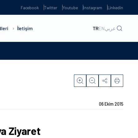
Facebook
Twitter
Youtube
Instagram
Linkedin
leri
İletişim
TR
EN
عربي
06 Ekim 2015
ya Ziyaret