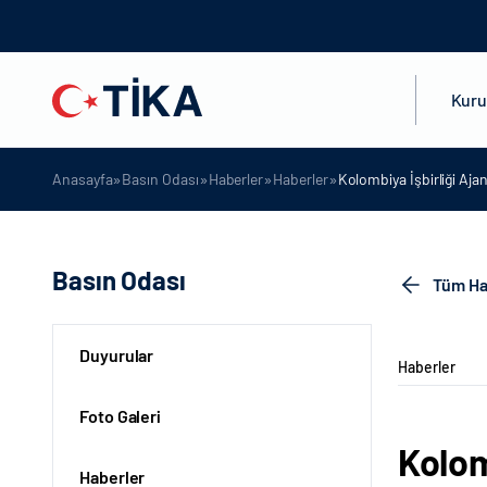
Kur
»
»
»
»
Anasayfa
Basın Odası
Haberler
Haberler
Kolombiya İşbirliği Aja
Basın Odası
Tüm Ha
Duyurular
Haberler
Foto Galeri
Kolom
Haberler