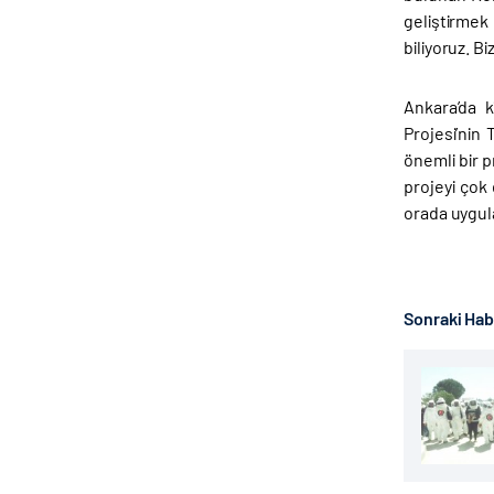
geliştirmek 
biliyoruz. B
Ankara’da 
Projesi’nin
önemli bir 
projeyi çok 
orada uygul
Sonraki Ha