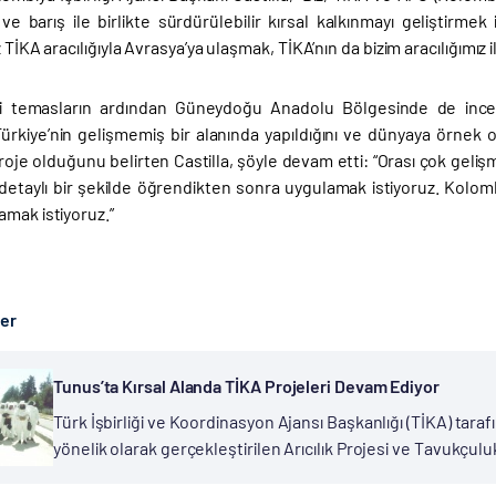
ve barış ile birlikte sürdürülebilir kırsal kalkınmayı geliştirmek
iz TİKA aracılığıyla Avrasya’ya ulaşmak, TİKA’nın da bizim aracılığımı
ki temasların ardından Güneydoğu Anadolu Bölgesinde de inc
 Türkiye’nin gelişmemiş bir alanında yapıldığını ve dünyaya örne
proje olduğunu belirten Castilla, şöyle devam etti: “Orası çok ge
detaylı bir şekilde öğrendikten sonra uygulamak istiyoruz. Kolombi
amak istiyoruz.”
ber
Tunus’ta Kırsal Alanda TİKA Projeleri Devam Ediyor
Türk İşbirliği ve Koordinasyon Ajansı Başkanlığı (TİKA) taraf
yönelik olarak gerçekleştirilen Arıcılık Projesi ve Tavukçu
20 aileye de teorik ve pratik eğitimi verildi....