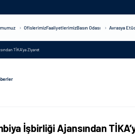
umumuz
Ofislerimiz
Faaliyetlerimiz
Basın Odası
Avrasya Etüd
nsından TİKA’ya Ziyaret
berler
biya İşbirliği Ajansından TİKA’