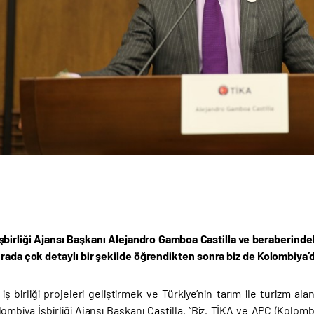
şbirliği Ajansı Başkanı Alejandro Gamboa Castilla ve beraberindek
urada çok detaylı bir şekilde öğrendikten sonra biz de Kolombiya’
li iş birliği projeleri geliştirmek ve Türkiye’nin tarım ile turizm
mbiya İşbirliği Ajansı Başkanı Castilla, “Biz, TİKA ve APC (Kolombiya 