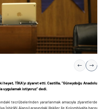
i heyet, TİKA’yı ziyaret etti. Castilla, “Güneydoğu Anadolu
da uygulamak istiyoruz” dedi.
 alanındaki tecrübelerinden yararlanmak amacıyla ziyaretlerde
İşbirliği Ajansı) arasındaki ilişkiler ile Kolombiya’da barışı