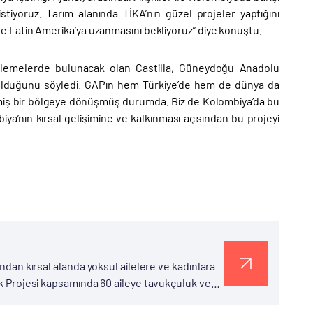
 istiyoruz. Tarım alanında TİKA’nın güzel projeler yaptığını
z ile Latin Amerika’ya uzanmasını bekliyoruz” diye konuştu.
elemelerde bulunacak olan Castilla, Güneydoğu Anadolu
k olduğunu söyledi. GAP’ın hem Türkiye’de hem de dünya da
lişmiş bir bölgeye dönüşmüş durumda. Biz de Kolombiya’da bu
ya’nın kırsal gelişimine ve kalkınması açısından bu projeyi
ından kırsal alanda yoksul ailelere ve kadınlara
luk Projesi kapsamında 60 aileye tavukçuluk ve