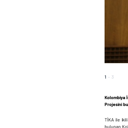
1
-
3
Kolombiya İ
Projesini b
TİKA ile iki
bulunan Kolo