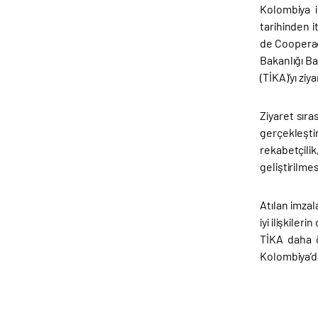
Kolombiya i
tarihinden 
de Cooperac
Bakanlığı Ba
(TİKA)’yı ziya
Ziyaret sıra
gerçekleştir
rekabetçili
geliştirilm
Atılan imzal
iyi ilişkiler
TİKA daha ö
Kolombiya’da