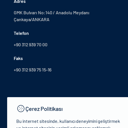
Adres
GMK Bulvarı No:140 / Anadolu Meydanı
Çankaya/ANKARA
Telefon
+90 312 939 70 00
Faks
+90 312 939 75 15-16
Çerez Politikası
Bu internet sitesinde, kullanıcı deneyimini geliştirmek
ve internet sitesinin verimli çalışmasını sağlamak