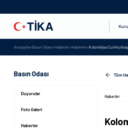
Kur
»
»
»
»
Anasayfa
Basın Odası
Haberler
Haberler
Kolombiya Cumhurbaşkanl
Basın Odası
Tüm Ha
Duyurular
Haberler
Foto Galeri
Kolom
Haberler