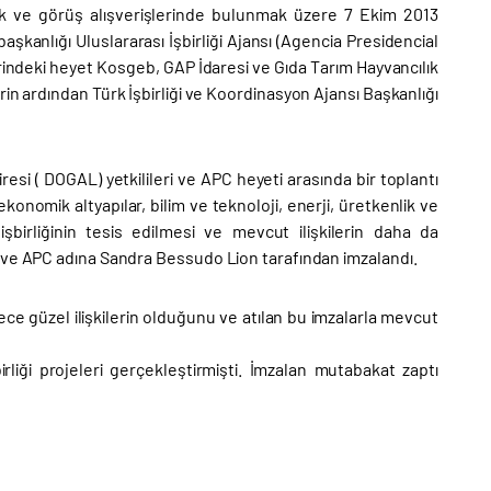
irmek ve görüş alışverişlerinde bulunmak üzere 7 Ekim 2013
kanlığı Uluslararası İşbirliği Ajansı (Agencia Presidencial
ndeki heyet Kosgeb, GAP İdaresi ve Gıda Tarım Hayvancılık
rin ardından Türk İşbirliği ve Koordinasyon Ajansı Başkanlığı
si ( DOGAL) yetkilileri ve APC heyeti arasında bir toplantı
konomik altyapılar, bilim ve teknoloji, enerji, üretkenlik ve
 işbirliğinin tesis edilmesi ve mevcut ilişkilerin daha da
m ve APC adına Sandra Bessudo Lion tarafından imzalandı.
ce güzel ilişkilerin olduğunu ve atılan bu imzalarla mevcut
liği projeleri gerçekleştirmişti. İmzalan mutabakat zaptı