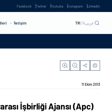
Facebook
Twitter
Youtube
Instagram
Linkedin
leri
İletişim
TR
EN
عربي
11 Ekim 2013
ası İşbirliği Ajansı (Apc)