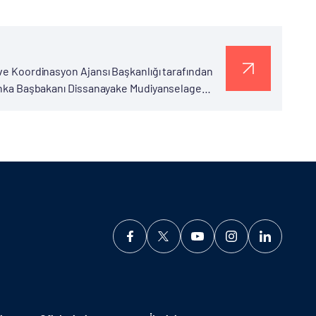
 ve Koordinasyon Ajansı Başkanlığı tarafından
 Lanka Başbakanı Dissanayake Mudiyanselage
ültecilere barınma yardımı talebinde