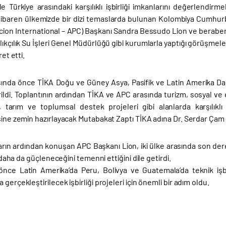
le Türkiye arasındaki karşılıklı işbirliği imkanlarını değerlend
itibaren ülkemizde bir dizi temaslarda bulunan Kolombiya Cumhurbaş
ion International – APC) Başkanı Sandra Bessudo Lion ve beraberi
lıkçılık Su İşleri Genel Müdürlüğü gibi kurumlarla yaptığı görüşmele
ret etti.
sında önce TİKA Doğu ve Güney Asya, Pasifik ve Latin Amerika Daire
ildi. Toplantının ardından TİKA ve APC arasında turizm, sosyal ve e
k, tarım ve toplumsal destek projeleri gibi alanlarda karşılıklı
esine zemin hazırlayacak Mutabakat Zaptı TİKA adına Dr. Serdar Ça
arın ardından konuşan APC Başkanı Lion, iki ülke arasında son dere
in daha da güçleneceğini temenni ettiğini dile getirdi.
nce Latin Amerika’da Peru, Bolivya ve Guatemala’da teknik işbir
 gerçekleştirilecek işbirliği projeleri için önemli bir adım oldu.