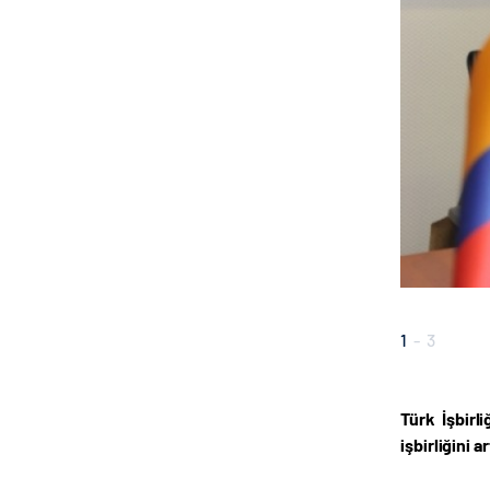
1
-
3
Türk İşbirl
işbirliğini 