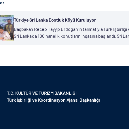
ber
Türkiye Sri Lanka Dostluk Köyü Kuruluyor
Başbakan Recep Tayyip Erdoğan’ın talimatıyla Türk İşbirliği
Sri Lanka’da 100 hanelik konutların inşasına başlandı. Sri
Jayaratne, Başbakan Recep Tayyip Erdoğan’dan Müslüman m
bulundu....
T.C. KÜLTÜR VE TURİZM BAKANLIĞI
Türk İşbirliği ve Koordinasyon Ajansı Başkanlığı