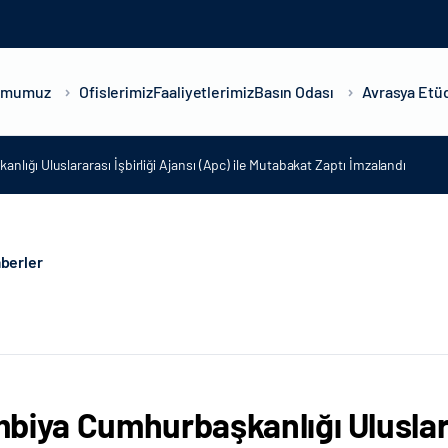
umumuz
Ofislerimiz
Faaliyetlerimiz
Basın Odası
Avrasya Etüd
ığı Uluslararası İşbirliği Ajansı (Apc) ile Mutabakat Zaptı İmzalandı
berler
biya Cumhurbaşkanlığı Uluslarar