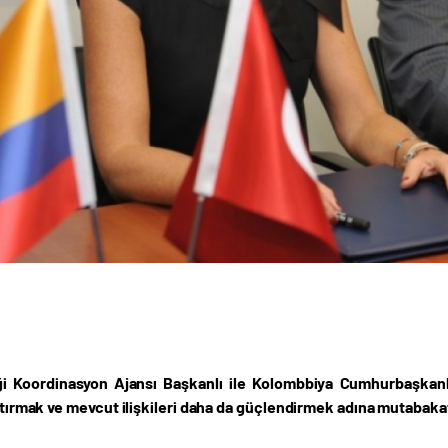
iği Koordinasyon Ajansı Başkanlı ile Kolombbiya Cumhurbaşkanlığı
artırmak ve mevcut ilişkileri daha da güçlendirmek adına mutabakat