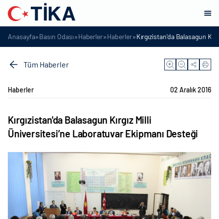
»
»
»
»
Anasayfa
Basın Odası
Haberler
Haberler
Kırgızistan'da Balasagun Kırg
Tüm Haberler
Haberler
02 Aralık 2016
Kırgızistan'da Balasagun Kırgız Milli
Üniversitesi’ne Laboratuvar Ekipmanı Desteği