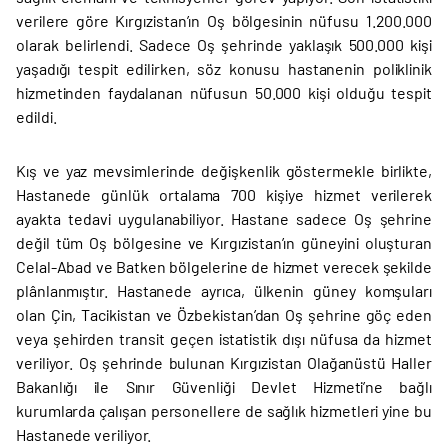
verilere göre Kırgızistan’ın Oş bölgesinin nüfusu 1.200.000
olarak belirlendi. Sadece Oş şehrinde yaklaşık 500.000 kişi
yaşadığı tespit edilirken, söz konusu hastanenin poliklinik
hizmetinden faydalanan nüfusun 50.000 kişi olduğu tespit
edildi.
Kış ve yaz mevsimlerinde değişkenlik göstermekle birlikte,
Hastanede günlük ortalama 700 kişiye hizmet verilerek
ayakta tedavi uygulanabiliyor. Hastane sadece Oş şehrine
değil tüm Oş bölgesine ve Kırgızistan’ın güneyini oluşturan
Celal-Abad ve Batken bölgelerine de hizmet verecek şekilde
plânlanmıştır. Hastanede ayrıca, ülkenin güney komşuları
olan Çin, Tacikistan ve Özbekistan’dan Oş şehrine göç eden
veya şehirden transit geçen istatistik dışı nüfusa da hizmet
veriliyor. Oş şehrinde bulunan Kırgızistan Olağanüstü Haller
Bakanlığı ile Sınır Güvenliği Devlet Hizmeti’ne bağlı
kurumlarda çalışan personellere de sağlık hizmetleri yine bu
Hastanede veriliyor.