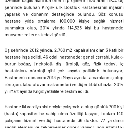
özellikle sağlık alanında önemli projelere imza atan TİKA, Oş
şehrinde bulunan Kırgız-Türk Dostluk Hastanesi’nin inşasını
yaparak ve donanım desteğinde bulundu. Söz konusu
hastane yılda ortalama 100.000 kişiye sağlık hizmeti
sunmakta olup, 2014 yılında 114.525 kişi bu hastanede
muayene edilerek tedavi gördü.
Oş şehrinde 2012 yılında, 2.760 m2 kapalı alanı olan 3 katlı bir
hastane inşa edildi. 46 odalı hastanede; genel cerrahi, kulak-
burun-boğaz, jinekoloji, diş, üroloji, göz, fizik tedavi, iç
hastalıkları, nöroloji gibi çok sayıda poliklinik bulunuyor.
Hastanenin donanımı 2013 yılı Mayıs ayında tamamlanmış olup
röntgen, laboratuvar malzemeleri ve diğer tıbbî cihazlar 2014
yılı Mart ayında Kırgız yetkililere teslim edildi.
Hastane iki vardiya sistemiyle çalışmakta olup günlük 700 kişi
(hasta) kapasitesine sahip olma özelliği taşıyor. Toplam 140
çalışanın hizmet verdiği hastanede 36 doktor, 72 yardımcı
sağlık elemanı ve teknisyenler görev yapıyor. Son istatistikî