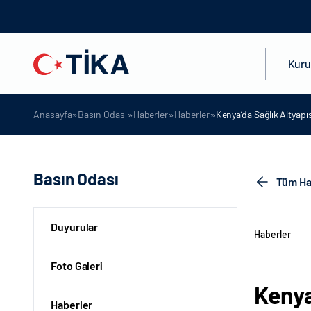
Kur
»
»
»
»
Anasayfa
Basın Odası
Haberler
Haberler
Kenya’da Sağlık Altyapı
Basın Odası
Tüm Ha
Duyurular
Haberler
Foto Galeri
Kenya
Haberler