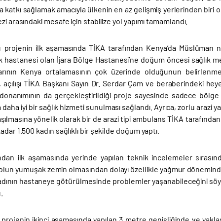
a katkı sağlamak amacıyla ülkenin en az gelişmiş yerlerinden biri 
zi arasındaki mesafe için stabilize yol yapımı tamamlandı.
projenin ilk aşamasında TİKA tarafından Kenya’da Müslüman nü
k hastanesi olan İjara Bölge Hastanesi’ne doğum öncesi sağlık mer
rının Kenya ortalamasının çok üzerinde olduğunun belirlenmes
 açılışı TİKA Başkanı Sayın Dr. Serdar Çam ve beraberindeki heyet
donanımının da gerçekleştirildiği proje sayesinde sadece bölge 
 daha iyi bir sağlık hizmeti sunulması sağlandı. Ayrıca, zorlu arazi
aşılmasına yönelik olarak bir de arazi tipi ambulans TİKA tarafından
adar 1.500 kadın sağlıklı bir şekilde doğum yaptı.
ndan ilk aşamasında yerinde yapılan teknik incelemeler sırasınd
yolun yumuşak zemin olmasından dolayı özellikle yağmur döneminde
kadının hastaneye götürülmesinde problemler yaşanabileceğini söyle
.
projenin ikinci aşamasında yapılan 3 metre genişliğinde ve yakla