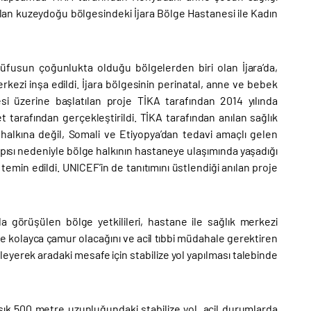
olan kuzeydoğu bölgesindeki İjara Bölge Hastanesi ile Kadın
fusun çoğunlukta olduğu bölgelerden biri olan İjara’da,
kezi inşa edildi. İjara bölgesinin perinatal, anne ve bebek
i üzerine başlatılan proje TİKA tarafından 2014 yılında
 tarafından gerçekleştirildi. TİKA tarafından anılan sağlık
halkına değil, Somali ve Etiyopya’dan tedavi amaçlı gelen
 yapısı nedeniyle bölge halkının hastaneye ulaşımında yaşadığı
 temin edildi. UNICEF’in de tanıtımını üstlendiği anılan proje
a görüşülen bölge yetkilileri, hastane ile sağlık merkezi
 kolayca çamur olacağını ve acil tıbbi müdahale gerektiren
yerek aradaki mesafe için stabilize yol yapılması talebinde
şık 500 metre uzunluğundaki stabilize yol, acil durumlarda