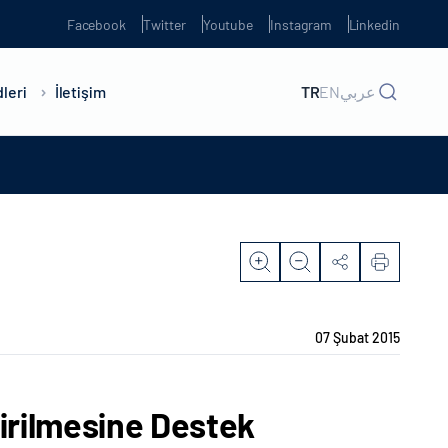
Facebook
Twitter
Youtube
Instagram
Linkedin
leri
İletişim
TR
EN
عربي
07 Şubat 2015
dirilmesine Destek