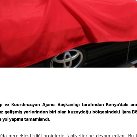
iği ve Koordinasyon Ajansı Başkanlığı tarafından Kenya’daki a
az gelişmiş yerlerinden biri olan kuzeydoğu bölgesindeki İjara B
ze yol yapımı tamamlandı.
’da gerçekleştirdiği projelerle faaliyetlerine devam ediyor. B