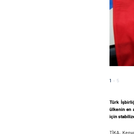
1
-
5
Türk İşbirl
ülkenin en 
için stabili
TİKA, Kenya