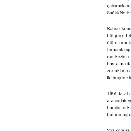
çalışmaların
Sağlık Merke
Bahse konu 
bölgenin te
ölüm oranla
tamamlanıp,
merkezinin 
hastalara da
zorlukların 
ile bugüne k
TİKA tarafı
arasındaki 
hamile bir 
bulunmuştu
Söz konusu 