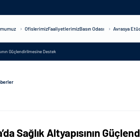
umumuz
Ofislerimiz
Faaliyetlerimiz
Basın Odası
Avrasya Etüd
sının Güçlendirilmesine Destek
berler
’da Sağlık Altyapısının Güçlen