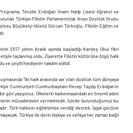
. Programa, Tenzile Erdoğan İmam Hatip Lisesi öğrenci ve
de bulunan Türkiye-Filistin Parlamentolar Arası Dostluk Grubu
losu Büyükelçi Hüsnü Gürcan Türkoğlu, Filistin Eğitim ve
dı.
in 2017 yılının Aralık ayında başladığı Kardeş Okul fikri
retiyle taçlanmış oldu. Ziyarette Filistin kültürüne özgü halk
u ve çeşitli hediyeler takdim edildi.
nuşmasında “İki halk arasında var olan dostluk tüm dünyaya
rkiye Cumhuriyeti Cumhurbaşkanı Recep Tayyip Erdoğan’ın
bir gün yaşıyoruz. Ülkelerin kalkınmasındaki en önemli adım
rlemenin mücadelesini vermektedir. İçinde bulunduğumuz bu
dır. Türk halkının eğitimimize verdiği destek, İşgal gücüne
ayacak, Türkiye ile derin ilişkiye ve vefaya her zaman bağlı