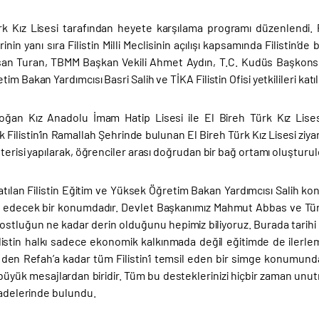
rk Kız Lisesi tarafından heyete karşılama programı düzenlendi
nin yanı sıra Filistin Milli Meclisinin açılışı kapsamında Filistin’
an Turan, TBMM Başkan Vekili Ahmet Aydın, T.C. Kudüs Başkonso
m Bakan Yardımcısı Basri Salih ve TİKA Filistin Ofisi yetkilileri katıl
oğan Kız Anadolu İmam Hatip Lisesi ile El Bireh Türk Kız Lisesin
 Filistin’in Ramallah Şehrinde bulunan El Bireh Türk Kız Lisesi ziya
terisi yapılarak, öğrenciler arası doğrudan bir bağ ortamı oluşturuld
tılan Filistin Eğitim ve Yüksek Öğretim Bakan Yardımcısı Salih ko
l edecek bir konumdadır. Devlet Başkanımız Mahmut Abbas ve Tü
ostluğun ne kadar derin olduğunu hepimiz biliyoruz. Burada tarihi 
Filistin halkı sadece ekonomik kalkınmada değil eğitimde de ile
’ den Refah’a kadar tüm Filistin’i temsil eden bir simge konumunda
büyük mesajlardan biridir. Tüm bu desteklerinizi hiçbir zaman unutm
fadelerinde bulundu.