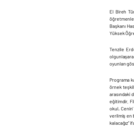
El Bireh Tü
öğretmenleri
Başkanı Has
Yüksek Öğreti
Tenzile Erd
olgunlaşarak
oyunları gös
Programa ka
örnek teşki
arasındaki d
eğitimdir. 
okul, Cenin
verilmiş en 
kalacağız” i