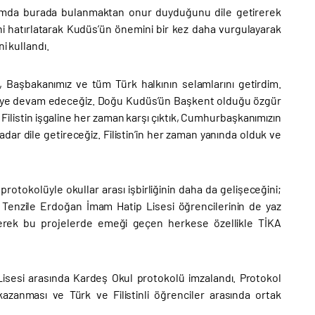
ramda burada bulanmaktan onur duyduğunu dile getirerek
ni hatırlatarak Kudüs’ün önemini bir kez daha vurgulayarak
i kullandı.
 Başbakanımız ve tüm Türk halkının selamlarını getirdim.
rmeye devam edeceğiz. Doğu Kudüs’ün Başkent olduğu özgür
 Filistin işgaline her zaman karşı çıktık, Cumhurbaşkanımızın
dar dile getireceğiz. Filistin’in her zaman yanında olduk ve
tokolüyle okullar arası işbirliğinin daha da gelişeceğini;
 Tenzile Erdoğan İmam Hatip Lisesi öğrencilerinin de yaz
terek bu projelerde emeği geçen herkese özellikle TİKA
Lisesi arasında Kardeş Okul protokolü imzalandı. Protokol
k kazanması ve Türk ve Filistinli öğrenciler arasında ortak