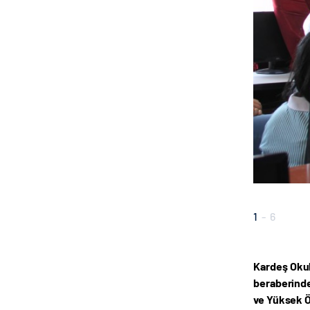
1
-
6
Kardeş Okul
beraberinde 
ve Yüksek Öğ