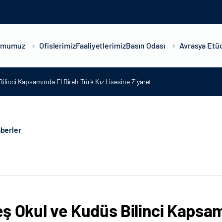
umumuz
Ofislerimiz
Faaliyetlerimiz
Basın Odası
Avrasya Etüd
ilinci Kapsamında El Bireh Türk Kız Lisesine Ziyaret
berler
ş Okul ve Kudüs Bilinci Kapsam