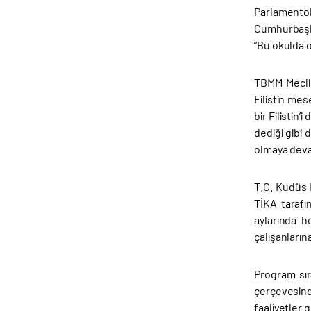
Parlamentol
Cumhurbaşka
“Bu okulda o
TBMM Meclis
Filistin me
bir Filistin
dediği gibi 
olmaya deva
T.C. Kudüs 
TİKA tarafı
aylarında h
çalışanların
Program sır
çerçevesinde
faaliyetler 