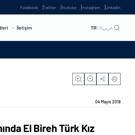
Facebook
Twitter
Youtube
Instagram
Linkedin
leri
İletişim
TR
EN
عربي
04 Mayıs 2018
ında El Bireh Türk Kız