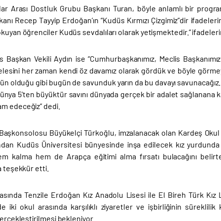
ar Arası Dostluk Grubu Başkanı Turan, böyle anlamlı bir prog
nı Recep Tayyip Erdoğan’ın “Kudüs Kırmızı Çizgimiz”dir ifadeleri
kuyan öğrenciler Kudüs sevdalıları olarak yetişmektedir.” ifadelerin
 Başkan Vekili Aydın ise “Cumhurbaşkanımız, Meclis Başkanımız,
selesini her zaman kendi öz davamız olarak gördük ve böyle gö
’i dün olduğu gibi bugün de savunduk yarın da bu davayı savunacağız.
dünya 5’ten büyüktür savını dünyada gerçek bir adalet sağlanana ka
m edeceğiz” dedi.
Başkonsolosu Büyükelçi Türkoğlu, imzalanacak olan Kardeş Okul pro
ndan Kudüs Üniversitesi bünyesinde inşa edilecek kız yurdunda
em kalma hem de Arapça eğitimi alma fırsatı bulacağını belir
a teşekkür etti.
asında Tenzile Erdoğan Kız Anadolu Lisesi ile El Bireh Türk Kız 
 iki okul arasında karşılıklı ziyaretler ve işbirliğinin süreklili
gerçekleştirilmesi bekleniyor.