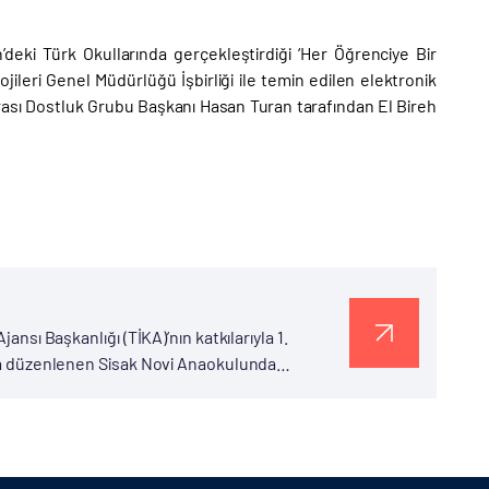
’deki Türk Okullarında gerçekleştirdiği ‘Her Öğrenciye Bir
ojileri Genel Müdürlüğü İşbirliği ile temin edilen elektronik
rası Dostluk Grubu Başkanı Hasan Turan tarafından El Bireh
ansı Başkanlığı (TİKA)’nın katkılarıyla 1.
ıyla düzenlenen Sisak Novi Anaokulunda
şim Koç, Sisak Belediye Başkanı Kristina İkic