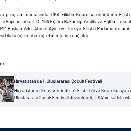
za programı sonrasında TİKA Filistin Koordinatörlüğünün Filistin
esi kapsamında, T.C. Milli Eğitim Bakanlığı Yenilik ve Eğitim Teknol
BMM Başkan Vekili Ahmet Aydın ve Türkiye-Filistin Parlamentolar A
esi Okulu öğrenci ve öğretmenlerine dağıtıldı.
ber
Hırvatistan’da 1. Uluslararası Çocuk Festivali
Hırvatistan'ın Sisak şehrinde Türk İşbirliği ve Koordinasyon Aj
Uluslararası Çocuk Festivali düzenlendi. TİKA’nın katkılar
gerçekleştirilen festivale, TİKA Hırvatistan Koordinatörü Ha
Banicek...