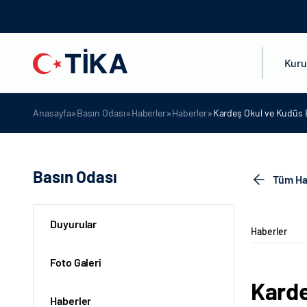
Kur
»
»
»
»
Anasayfa
Basın Odası
Haberler
Haberler
Kardeş Okul ve Kudüs B
Basın Odası
Tüm Ha
Duyurular
Haberler
Foto Galeri
Karde
Haberler