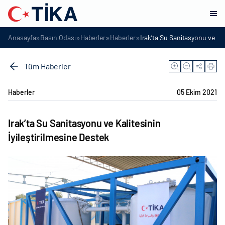
»
»
»
»
Anasayfa
Basın Odası
Haberler
Haberler
Irak’ta Su Sanitasyonu ve Kal
Tüm Haberler
Haberler
05 Ekim 2021
Irak’ta Su Sanitasyonu ve Kalitesinin
İyileştirilmesine Destek