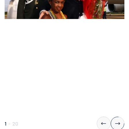
1
-
20