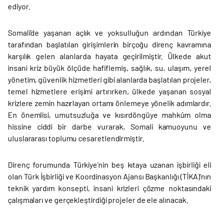
ediyor.
Somali’de yaşanan açlık ve yoksulluğun ardından Türkiye
tarafından başlatılan girişimlerin birçoğu direnç kavramına
karşılık gelen alanlarda hayata geçirilmiştir. Ülkede akut
insani kriz büyük ölçüde hafiflemiş, sağlık, su, ulaşım, yerel
yönetim, güvenlik hizmetleri gibi alanlarda başlatılan projeler,
temel hizmetlere erişimi artırırken, ülkede yaşanan sosyal
krizlere zemin hazırlayan ortamı önlemeye yönelik adımlardır.
En önemlisi, umutsuzluğa ve kısırdöngüye mahkûm olma
hissine ciddi bir darbe vurarak, Somali kamuoyunu ve
uluslararası toplumu cesaretlendirmiştir.
Direnç forumunda Türkiye’nin beş kıtaya uzanan işbirliği eli
olan Türk İşbirliği ve Koordinasyon Ajansı Başkanlığı (TİKA)’nın
teknik yardım konsepti, insani krizleri çözme noktasındaki
çalışmaları ve gerçekleştirdiği projeler de ele alınacak.