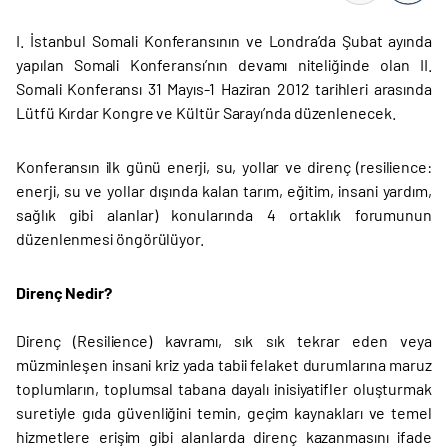
I. İstanbul Somali Konferansının ve Londra’da Şubat ayında
yapılan Somali Konferansı’nın devamı niteliğinde olan II.
Somali Konferansı 31 Mayıs-1 Haziran 2012 tarihleri arasında
Lütfü Kırdar Kongre ve Kültür Sarayı’nda düzenlenecek.
Konferansın ilk günü enerji, su, yollar ve direnç (resilience:
enerji, su ve yollar dışında kalan tarım, eğitim, insani yardım,
sağlık gibi alanlar) konularında 4 ortaklık forumunun
düzenlenmesi öngörülüyor.
Direnç Nedir?
Direnç (Resilience) kavramı, sık sık tekrar eden veya
müzminleşen insani kriz yada tabii felaket durumlarına maruz
toplumların, toplumsal tabana dayalı inisiyatifler oluşturmak
suretiyle gıda güvenliğini temin, geçim kaynakları ve temel
hizmetlere erişim gibi alanlarda direnç kazanmasını ifade