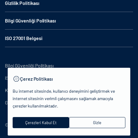
Gizlilik Politikası
Bilgi Güvenliği Politikası
ISO 27001 Belgesi
Bilgi Güvenliği Politikası
ISO27001
Çerez Politikası
KVKK Aydınlatma Metni
Bu internet sitesinde, kullanıcı deneyimini geliştirmek ve
internet sitesinin verimli çalışmasını sağlamak amacıyla
Gizlilik Politikası
çerezler kullanılmaktadır.
Çerezleri Kabul Et
Gizle
© 2024 T.C.Kütlür ve Turizm Bakanlığı - Tüm hakları saklıdır.