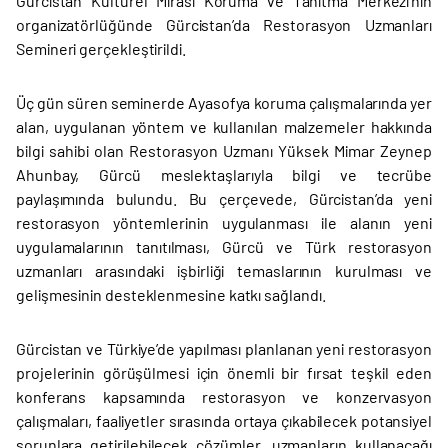
Gürcistan Kültürel Mirası Koruma ve Tanıtma Merkezi’nin
organizatörlüğünde Gürcistan’da Restorasyon Uzmanları
Semineri gerçekleştirildi.
Üç gün süren seminerde Ayasofya koruma çalışmalarında yer
alan, uygulanan yöntem ve kullanılan malzemeler hakkında
bilgi sahibi olan Restorasyon Uzmanı Yüksek Mimar Zeynep
Ahunbay, Gürcü meslektaşlarıyla bilgi ve tecrübe
paylaşımında bulundu. Bu çerçevede, Gürcistan’da yeni
restorasyon yöntemlerinin uygulanması ile alanın yeni
uygulamalarının tanıtılması, Gürcü ve Türk restorasyon
uzmanları arasındaki işbirliği temaslarının kurulması ve
gelişmesinin desteklenmesine katkı sağlandı.
Gürcistan ve Türkiye’de yapılması planlanan yeni restorasyon
projelerinin görüşülmesi için önemli bir fırsat teşkil eden
konferans kapsamında restorasyon ve konzervasyon
çalışmaları, faaliyetler sırasında ortaya çıkabilecek potansiyel
sorunlara getirilebilecek çözümler, uzmanların kullanacağı