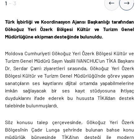
1
-
3
Türk İşbirliği ve Koordinasyon Ajansı Başkanlığı tarafından
Gökoğuz Yeri Özerk Bölgesi Kültür ve Turizm Genel
Müdürlüğüne ekipman desteğinde bulunuldu.
Moldova Cumhuriyeti Gökoğuz Yeri Özerk Bölgesi Kültür ve
Turizm Genel Müdürü Sayın Vasilii IVANCHUC’un TİKA Başkanı
Dr. Serdar Çam’ı ziyaretleri sırasında, Gökoğuz Yeri Özerk
Bölgesi Kültür ve Turizm Genel Müdürlüğü’nde görev yapan
sanatçıların ses kayıtlarını dijital ortamda yapabilmelerine
imkân sağlayacak bir ses kayıt stüdyosuna ihtiyaç
duyduklarını ifade ederek bu hususta TİKA’dan destek
talebinde bulunmuşlardı.
Söz konusu talep çerçevesinde, Gökoğuz Yeri Özerk
Bölgesi’nin Çadır Lunga şehrinde bulunan bahse konu
müdürlük bünyesinde TİKA’nın desteği ile modern