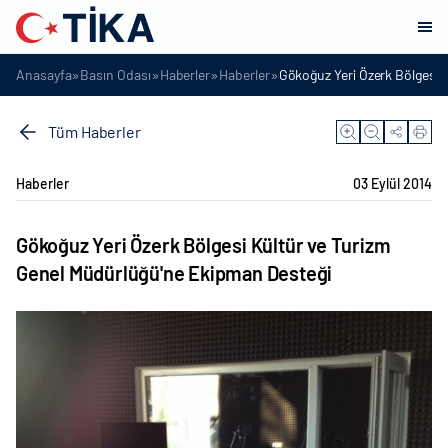
»
»
»
»
Anasayfa
Basın Odası
Haberler
Haberler
Gökoğuz Yeri Özerk Bölgesi 
Tüm Haberler
Haberler
03 Eylül 2014
Gökoğuz Yeri Özerk Bölgesi Kültür ve Turizm
Genel Müdürlüğü'ne Ekipman Desteği