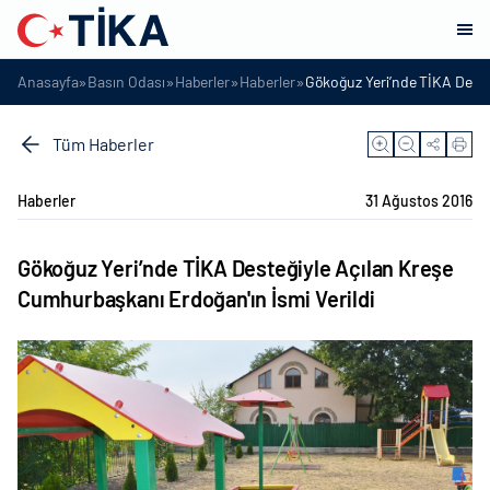
»
»
»
»
Anasayfa
Basın Odası
Haberler
Haberler
Gökoğuz Yeri’nde TİKA Deste
Tüm Haberler
Haberler
31 Ağustos 2016
Gökoğuz Yeri’nde TİKA Desteğiyle Açılan Kreşe
Cumhurbaşkanı Erdoğan'ın İsmi Verildi