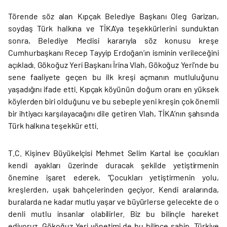
Törende söz alan Kıpçak Belediye Başkanı Oleg Garizan,
soydaş Türk halkına ve TİKA’ya teşekkürlerini sunduktan
sonra, Belediye Meclisi kararıyla söz konusu kreşe
Cumhurbaşkanı Recep Tayyip Erdoğan’ın isminin verileceğini
açıkladı. Gökoğuz Yeri Başkanı İrina Vlah, Gökoğuz Yeri’nde bu
sene faaliyete geçen bu ilk kreşi açmanın mutluluğunu
yaşadığını ifade etti. Kıpçak köyünün doğum oranı en yüksek
köylerden biri olduğunu ve bu sebeple yeni kreşin çok önemli
bir ihtiyacı karşılayacağını dile getiren Vlah, TİKA’nın şahsında
Türk halkına teşekkür etti.
T.C. Kişinev Büyükelçisi Mehmet Selim Kartal ise çocukları
kendi ayakları üzerinde duracak şekilde yetiştirmenin
önemine işaret ederek, “Çocukları yetiştirmenin yolu,
kreşlerden, uşak bahçelerinden geçiyor. Kendi aralarında,
buralarda ne kadar mutlu yaşar ve büyürlerse gelecekte de o
denli mutlu insanlar olabilirler. Biz bu bilinçle hareket
ediyoruz. Gökoğuz Yeri yönetimi de bu bilince sahip. Türkiye