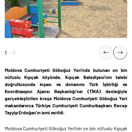
1
-
9
Moldova Cumhuriyeti Gökoğuz Yeri’nde bulunan on bin
nüfuslu Kıpçak köyünde, Kıpçak Belediyesi’nin talebi
doğrultusunda inşası ve donanımı Türk İşbirliği ve
Koordinasyon Ajansı Başkanlığı’nın (TİKA) desteğiyle
gerçekleştirilen kreşe Moldova Cumhuriyeti Gökoğuz Yeri
makamlarınca Türkiye Cumhuriyeti Cumhurbaşkanı Recep
Tayyip Erdoğan’ın ismi verildi.
Moldova Cumhuriyeti Gökoğuz Yeri’nin on bin nüfuslu Kıpçak