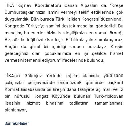
TİKA Kişinev Koordinatörü Canan Alpaslan da, “Kreşe
Cumhurbaşkanımızın ismini vermeyi teklif ettiklerinde çok
duygulandık. Dün burada Türk Halkları Kongresi düzenlendi.
Kongrede Türkiye'ye samimi destek mesajları gönderildi. Bu
mesajlar, bu eserler bizim kardeşliğimizin en somut örneği.
Biz, sözde değil özde kardeşiz. Birbirimizi yalnız bırakmıyoruz.
Bugün de güzel bir işbirliği sonucu buradayız. Kreşin
geleceğimiz olan çocuklarımıza en iyi şekilde hizmet
vermesini temenni ediyorum” ifadelerinde bulundu.
TİKA’nın Gökoğuz Yeri’nde eğitim alanında yürüttüğü
çalışmalar çerçevesinde önümüzdeki günlerde başkent
Komrat kasabasında bir kreşin daha faaliyete açılması ve 12
bin nüfuslu Kongaz Köyü’nde bulunan Türk-Moldovan
lisesinin hizmet binasının tadilatının tamamlanması
planlanıyor.
Sonraki Haber