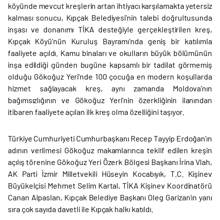
köyünde mevcut kreşlerin artan ihtiyacı karşılamakta yetersiz
kalması sonucu, Kıpçak Belediyesi’nin talebi doğrultusunda
inşası ve donanımı TİKA desteğiyle gerçekleştirilen kreş,
Kıpçak Köyü’nün Kuruluş Bayramı’nda geniş bir katılımla
faaliyete açıldı. Kamu binaları ve okulların büyük bölümünün
inşa edildiği günden bugüne kapsamlı bir tadilat görmemiş
olduğu Gökoğuz Yeri’nde 100 çocuğa en modern koşullarda
hizmet sağlayacak kreş, aynı zamanda Moldova’nın
bağımsızlığının ve Gökoğuz Yeri’nin özerkliğinin ilanından
itibaren faaliyete açılan ilk kreş olma özelliğini taşıyor.
Türkiye Cumhuriyeti Cumhurbaşkanı Recep Tayyip Erdoğan’ın
adının verilmesi Gökoğuz makamlarınca teklif edilen kreşin
açılış törenine Gökoğuz Yeri Özerk Bölgesi Başkanı İrina Vlah,
AK Parti İzmir Milletvekili Hüseyin Kocabıyık, T.C. Kişinev
Büyükelçisi Mehmet Selim Kartal, TİKA Kişinev Koordinatörü
Canan Alpaslan, Kıpçak Belediye Başkanı Oleg Garizan’ın yanı
sıra çok sayıda davetli ile Kıpçak halkı katıldı.