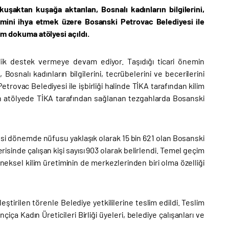
kuşaktan kuşağa aktarılan, Bosnalı kadınların bilgilerini,
timini ihya etmek üzere Bosanski Petrovac Belediyesi ile
lim dokuma atölyesi açıldı.
lik destek vermeye devam ediyor. Taşıdığı ticari önemin
Bosnalı kadınların bilgilerini, tecrübelerini ve becerilerini
rovac Belediyesi ile işbirliği halinde TİKA tarafından kilim
en atölyede TİKA tarafından sağlanan tezgahlarda Bosanski
si dönemde nüfusu yaklaşık olarak 15 bin 621 olan Bosanski
sinde çalışan kişi sayısı 903 olarak belirlendi. Temel geçim
eksel kilim üretiminin de merkezlerinden biri olma özelliği
irilen törenle Belediye yetkililerine teslim edildi. Teslim
iça Kadın Üreticileri Birliği üyeleri, belediye çalışanları ve