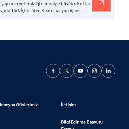
 yapısının yetersizliği nedeniyle büyük sıkıntılar
vede Türk İşbirliği ve Koordinasyon Ajansı
bulunan ve sağlık...
nasyon Ofislerimiz
İletişim
Bilgi Edinme Başvuru
Formu