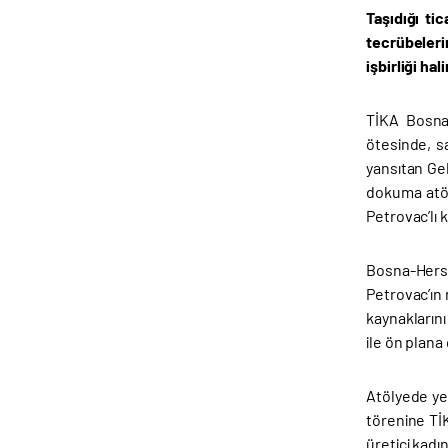
Taşıdığı ti
tecrübeleri
işbirliği ha
TİKA Bosna 
ötesinde, sa
yansıtan Gel
dokuma atöl
Petrovac’lı 
Bosna-Herse
Petrovac’ın 
kaynaklarını
ile ön plana 
Atölyede yer
törenine TİK
üretici kadın