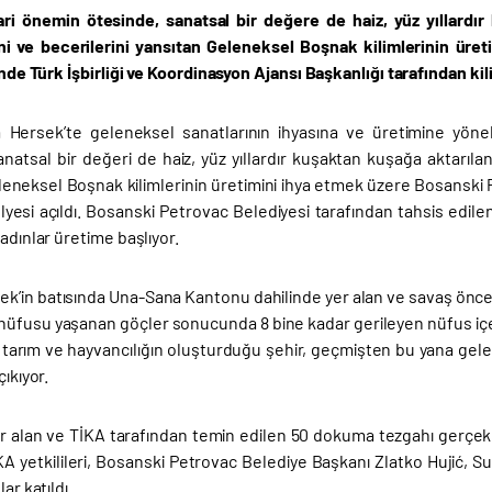
cari önemin ötesinde, sanatsal bir değere de haiz, yüz yıllardır 
ni ve becerilerini yansıtan Geleneksel Boşnak kilimlerinin üre
linde Türk İşbirliği ve Koordinasyon Ajansı Başkanlığı tarafından ki
Hersek’te geleneksel sanatlarının ihyasına ve üretimine yöne
natsal bir değeri de haiz, yüz yıllardır kuşaktan kuşağa aktarılan, 
eneksel Boşnak kilimlerinin üretimini ihya etmek üzere Bosanski Pet
yesi açıldı. Bosanski Petrovac Belediyesi tarafından tahsis edil
kadınlar üretime başlıyor.
k’in batısında Una-Sana Kantonu dahilinde yer alan ve savaş önce
nüfusu yaşanan göçler sonucunda 8 bine kadar gerileyen nüfus içeri
 tarım ve hayvancılığın oluşturduğu şehir, geçmişten bu yana gelen
çıkıyor.
 alan ve TİKA tarafından temin edilen 50 dokuma tezgahı gerçekleşt
A yetkilileri, Bosanski Petrovac Belediye Başkanı Zlatko Hujić, Sunç
lar katıldı.