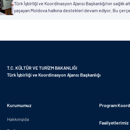
Türk İşbirliği ve Koordinasyon Ajansı Başkanlığı’nın sağlık alt
yaşayan Moldova halkına destekleri devam ediyor. Bu çerçe
Başkanlığı Moldova Cumhuriyeti Gökoğuz Özerk Bölgesi’nde 
T.C. KÜLTÜR VE TURİZM BAKANLIĞI
Türk İşbirliği ve Koordinasyon Ajansı Başkanlığı
Kurumumuz
Program Koordi
Hakkımızda
Faaliyetlerimiz