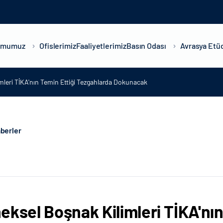
umumuz
Ofislerimiz
Faaliyetlerimiz
Basın Odası
Avrasya Etüd
mleri TİKA'nın Temin Ettiği Tezgahlarda Dokunacak
berler
eksel Boşnak Kilimleri TİKA'nı