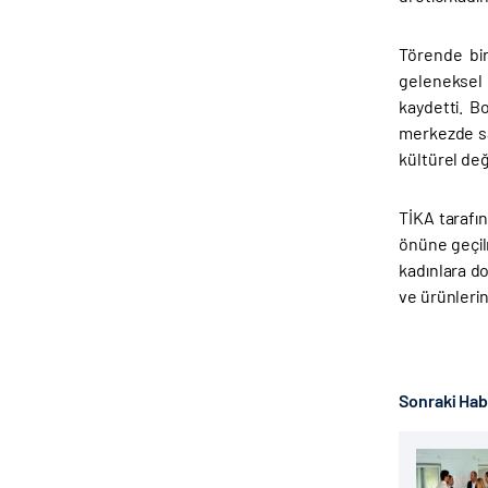
Törende bi
geleneksel 
kaydetti. B
merkezde sat
kültürel değ
TİKA tarafı
önüne geçil
kadınlara do
ve ürünlerin
Sonraki Ha