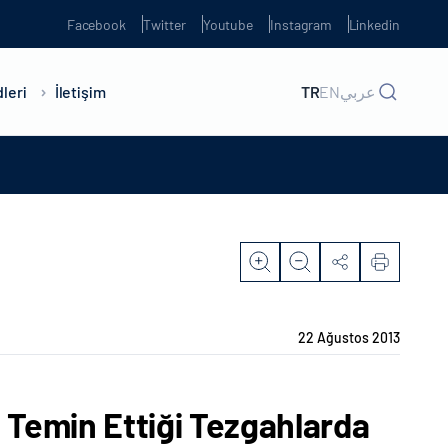
Facebook
Twitter
Youtube
Instagram
Linkedin
leri
İletişim
TR
EN
عربي
22 Ağustos 2013
n Temin Ettiği Tezgahlarda