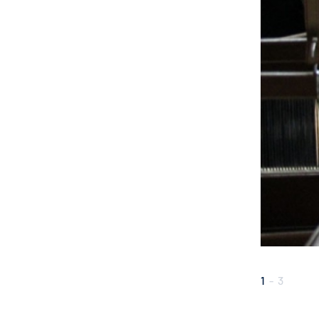
1
-
3