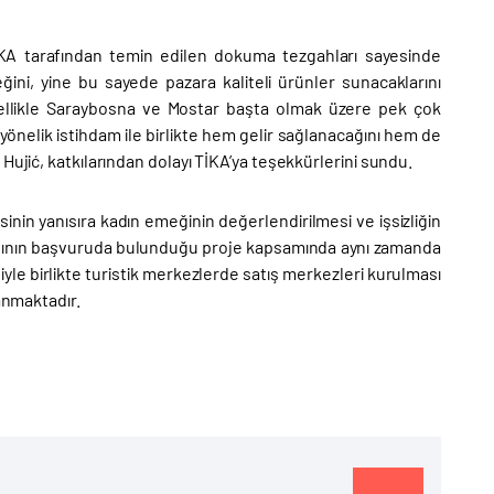
KA tarafından temin edilen dokuma tezgahları sayesinde
ini, yine bu sayede pazara kaliteli ürünler sunacaklarını
özellikle Saraybosna ve Mostar başta olmak üzere pek çok
ra yönelik istihdam ile birlikte hem gelir sağlanacağını hem de
Hujić, katkılarından dolayı TİKA’ya teşekkürlerini sundu.
nin yanısıra kadın emeğinin değerlendirilmesi ve işsizliğin
adının başvuruda bulunduğu proje kapsamında aynı zamanda
le birlikte turistik merkezlerde satış merkezleri kurulması
anmaktadır.