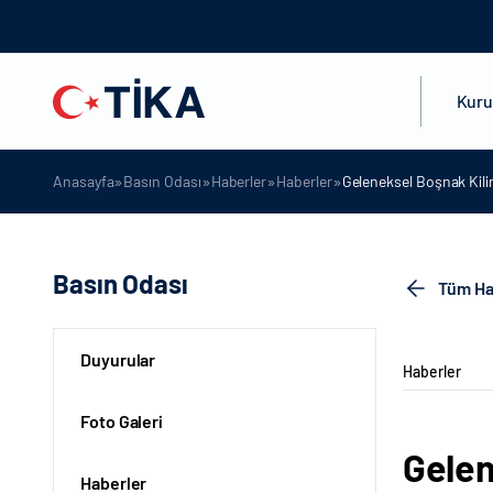
Kur
»
»
»
»
Anasayfa
Basın Odası
Haberler
Haberler
Geleneksel Boşnak Kili
Basın Odası
Tüm Ha
Duyurular
Haberler
Foto Galeri
Gelen
Haberler