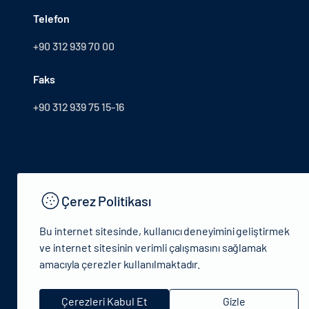
Telefon
+90 312 939 70 00
Faks
+90 312 939 75 15-16
Çerez Politikası
Bu internet sitesinde, kullanıcı deneyimini geliştirmek
ve internet sitesinin verimli çalışmasını sağlamak
amacıyla çerezler kullanılmaktadır.
© 2024 T.C.Kütlür ve Turizm Bakanlığı - Tüm hakları saklıdır
Çerezleri Kabul Et
Gizle