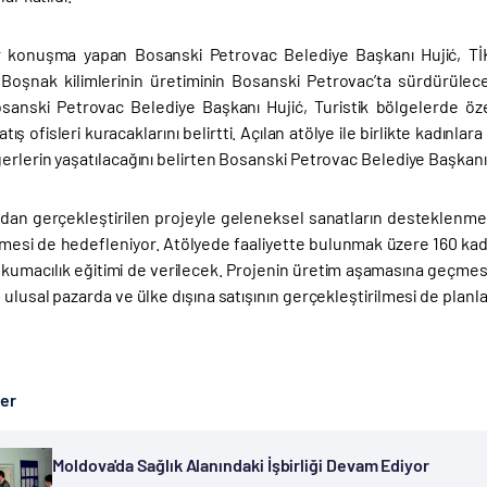
r konuşma yapan Bosanski Petrovac Belediye Başkanı Hujić, Tİ
Boşnak kilimlerinin üretiminin Bosanski Petrovac’ta sürdürüleceğ
osanski Petrovac Belediye Başkanı Hujić, Turistik bölgelerde 
ış ofisleri kuracaklarını belirtti. Açılan atölye ile birlikte kadınla
erlerin yaşatılacağını belirten Bosanski Petrovac Belediye Başkanı 
ndan gerçekleştirilen projeyle geleneksel sanatların desteklenmesi
mesi de hedefleniyor. Atölyede faaliyette bulunmak üzere 160 k
kumacılık eğitimi de verilecek. Projenin üretim aşamasına geçmesiy
 ulusal pazarda ve ülke dışına satışının gerçekleştirilmesi de planl
ber
Moldova'da Sağlık Alanındaki İşbirliği Devam Ediyor