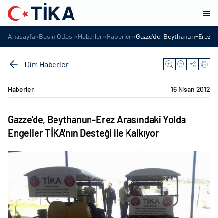
»
»
»
»
Anasayfa
Basın Odası
Haberler
Haberler
Gazze'de, Beythanun-Erez Ara
Tüm Haberler
Haberler
16 Nisan 2012
Gazze'de, Beythanun-Erez Arasındaki Yolda
Engeller TİKA'nın Desteği ile Kalkıyor