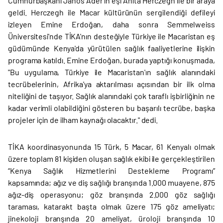
Cumhurbaşkanı Janos Ader'in eşi Anita Herczegh ile bir araya
geldi. Herczegh ile Macar kültürünün sergilendiği defileyi
izleyen Emine Erdoğan, daha sonra Semmelweiss
Üniversitesi'nde TİKA'nın desteğiyle Türkiye ile Macaristan eş
güdümünde Kenya'da yürütülen sağlık faaliyetlerine ilişkin
programa katıldı. Emine Erdoğan, burada yaptığı konuşmada,
"Bu uygulama, Türkiye ile Macaristan'ın sağlık alanındaki
tecrübelerinin, Afrika'ya aktarılması açısından bir ilk olma
niteliğini de taşıyor. Sağlık alanındaki çok taraflı işbirliğinin ne
kadar verimli olabildiğini gösteren bu başarılı tecrübe, başka
projeler için de ilham kaynağı olacaktır." dedi.
TİKA koordinasyonunda 15 Türk, 5 Macar, 61 Kenyalı olmak
üzere toplam 81 kişiden oluşan sağlık ekibi ile gerçekleştirilen
“Kenya Sağlık Hizmetlerini Destekleme Programı”
kapsamında; ağız ve diş sağlığı branşında 1.000 muayene, 875
ağız-diş operasyonu; göz branşında 2.000 göz sağlığı
taraması, katarakt başta olmak üzere 175 göz ameliyatı;
jinekoloji branşında 20 ameliyat, üroloji branşında 10