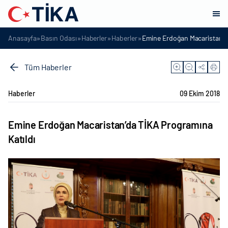
»
»
»
»
Anasayfa
Basın Odası
Haberler
Haberler
Emine Erdoğan Macaristan’d
Tüm Haberler
Haberler
09 Ekim 2018
Emine Erdoğan Macaristan’da TİKA Programına
Katıldı