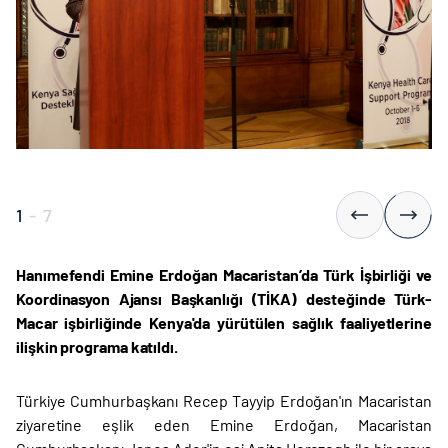
1
-
7
Hanımefendi Emine Erdoğan Macaristan’da Türk İşbirliği ve
Koordinasyon Ajansı Başkanlığı (TİKA) desteğinde Türk-
Macar işbirliğinde Kenya'da yürütülen sağlık faaliyetlerine
ilişkin programa katıldı.
Türkiye Cumhurbaşkanı Recep Tayyip Erdoğan'ın Macaristan
ziyaretine eşlik eden Emine Erdoğan, Macaristan