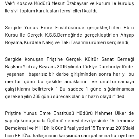
Vakfı Kosova Müdürü Mesut Özabaysar ve kurum ile kuruluş
ile sivil toplum kuruluşları temsilcileri katıldı.
Sergide Yunus Emre Enstitüsünde gerçekleştirilen Ebru
Kursu ile Gerçek K.S.S.Derneğinde gerçekleştirilen Ahşap
Boyama, Kurdele Nakış ve Takı Tasarımı ürünleri sergilendi.
Sergide konuşan Priştine Gerçek Kültür Sanat Derneği
Başkanı Yıldıray Bayram, 2016 yılında Türkiye Cumhuriyeti’nde
yaşanan başarısız bir darbe girişiminden sonra her yıl bu
menfur günü bu şekilde andıklarını ve unutturmamaya
çalıştıklarını belirterek “ Bu sadece 1 güne sığdırılmaması
gereken yılın 365 günü sürecek olan bir hazin olaydır” dedi.
Priştine Yunus Emre Enstitüsü Müdürü Mehmet Ülker de
yaptığı konuşmada Üçüncü seneyi devriyesinde 15 Temmuz
Demokrasi ve Milli Birlik Günü faaliyetleri 15 Temmuz 2016’daki
hain FETÖ’cü kalkışmanın karşısında canı pahasına hürriyetine