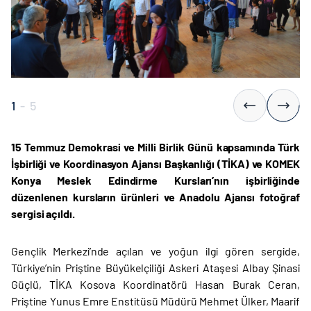
1
-
5
15 Temmuz Demokrasi ve Milli Birlik Günü kapsamında Türk
İşbirliği ve Koordinasyon Ajansı Başkanlığı (TİKA) ve KOMEK
Konya Meslek Edindirme Kursları
’nın işbirliğinde
düzenlenen kursların ürünleri ve Anadolu Ajansı fotoğraf
sergisi açıldı.
Gençlik Merkezi’nde açılan ve yoğun ilgi gören sergide,
Türkiye’nin Priştine Büyükelçiliği Askeri Ataşesi Albay Şinasi
Güçlü, TİKA Kosova Koordinatörü Hasan Burak Ceran,
Priştine Yunus Emre Enstitüsü Müdürü Mehmet Ülker, Maarif