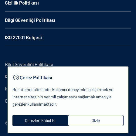
Gizlilik Politikası
Bilgi Güvenliği Politikası
ISO 27001 Belgesi
Bilgi Güvenliği Politikası
ISO27001
Çerez Politikası
KVKK Aydınlatma Metni
Bu internet sitesinde, kullanıcı deneyimini geliştirmek ve
internet sitesinin verimli çalışmasını sağlamak amacıyla
Gizlilik Politikası
çerezler kullanılmaktadır.
Çerezleri Kabul Et
Gizle
© 2024 T.C.Kütlür ve Turizm Bakanlığı - Tüm hakları saklıdır.