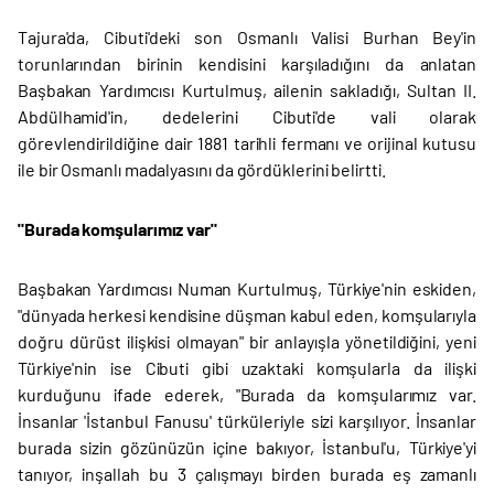
Tajura'da, Cibuti'deki son Osmanlı Valisi Burhan Bey'in
torunlarından birinin kendisini karşıladığını da anlatan
Başbakan Yardımcısı Kurtulmuş, ailenin sakladığı, Sultan II.
Abdülhamid'in, dedelerini Cibuti'de vali olarak
görevlendirildiğine dair 1881 tarihli fermanı ve orijinal kutusu
ile bir Osmanlı madalyasını da gördüklerini belirtti.
"Burada komşularımız var"
Başbakan Yardımcısı Numan Kurtulmuş, Türkiye'nin eskiden,
"dünyada herkesi kendisine düşman kabul eden, komşularıyla
doğru dürüst ilişkisi olmayan" bir anlayışla yönetildiğini, yeni
Türkiye'nin ise Cibuti gibi uzaktaki komşularla da ilişki
kurduğunu ifade ederek, "Burada da komşularımız var.
İnsanlar 'İstanbul Fanusu' türküleriyle sizi karşılıyor. İnsanlar
burada sizin gözünüzün içine bakıyor, İstanbul'u, Türkiye'yi
tanıyor, inşallah bu 3 çalışmayı birden burada eş zamanlı