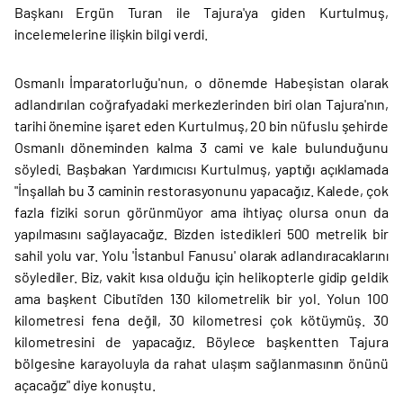
Başkanı Ergün Turan ile Tajura'ya giden Kurtulmuş,
incelemelerine ilişkin bilgi verdi.
Osmanlı İmparatorluğu'nun, o dönemde Habeşistan olarak
adlandırılan coğrafyadaki merkezlerinden biri olan Tajura'nın,
tarihi önemine işaret eden Kurtulmuş, 20 bin nüfuslu şehirde
Osmanlı döneminden kalma 3 cami ve kale bulunduğunu
söyledi. Başbakan Yardımıcısı Kurtulmuş, yaptığı açıklamada
"İnşallah bu 3 caminin restorasyonunu yapacağız. Kalede, çok
fazla fiziki sorun görünmüyor ama ihtiyaç olursa onun da
yapılmasını sağlayacağız. Bizden istedikleri 500 metrelik bir
sahil yolu var. Yolu 'İstanbul Fanusu' olarak adlandıracaklarını
söylediler. Biz, vakit kısa olduğu için helikopterle gidip geldik
ama başkent Cibuti'den 130 kilometrelik bir yol. Yolun 100
kilometresi fena değil, 30 kilometresi çok kötüymüş. 30
kilometresini de yapacağız. Böylece başkentten Tajura
bölgesine karayoluyla da rahat ulaşım sağlanmasının önünü
açacağız" diye konuştu.