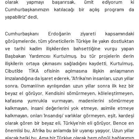
olarak yapmayı başarırsak, ümit ediyorum ki
Cumhurbaşkanımızın katılacağı bir açılış programı da
yapabiliriz" dedi.
Cumhurbaşkanı Erdoğan'ın ziyareti kapsamındaki
görüşmelerde, tüm yöneticilerin Türkiye ile yakın dostluktan
ve tarihi kadim ilişkilerden bahsettiğine vurgu yapan
Başbakan Yardımcısı Kurtulmuş, bu tür projelerin derin
ilişkilerin ortaya çıkmasını sağladığını kaydetti. Kurtulmuş,
Cibuti'de TİKA ofisinin açılmasına ilişkin anlaşmanın
imzalandığına da işaret ederek, "Afrika'nın insanları, uzun yıllar
sonra, Osmanlı'nın ayrılışından uzun yıllar sonra ilk kez bir
beyaz el görüyor. Kendisini sömürmeyen, köleleştirmeyen,
kafasına yumrukla vurmayan, madenlerini sömürmeye
kalkmayan, insani değerlerini yok etmeye, asimile etmeye
kalkmayan, onları 'insandışı' varlıklar görmeyen, eşit, kardeşi
olarak gören bir beyaz eli, Türkiye'nin eli görüyor. Bence en
önemlisi bu. Afrika bu anlamda bir uyanışı yaşıyor. Uzun yıllar
alacak belki bu. Ama biz Türkiye olarak hem gönül bağlarımızı