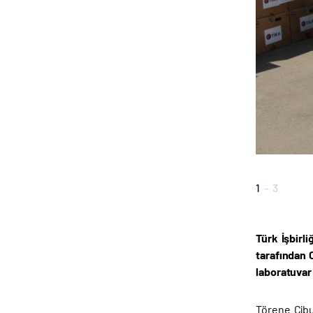
1
-
3
Türk İşbirl
tarafından C
laboratuvar 
Törene Cibu