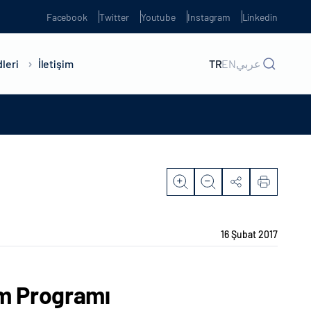
Facebook
Twitter
Youtube
Instagram
Linkedin
leri
İletişim
TR
EN
عربي
16 Şubat 2017
ım Programı