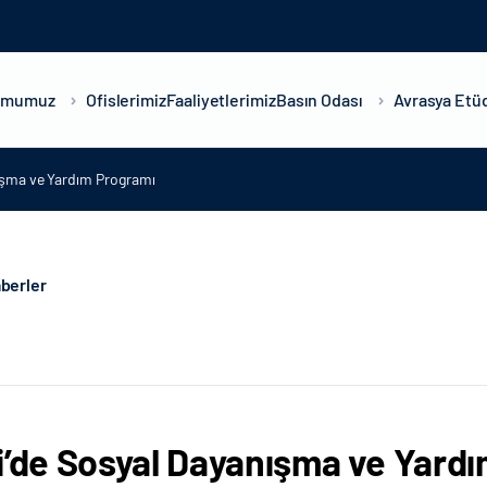
umumuz
Ofislerimiz
Faaliyetlerimiz
Basın Odası
Avrasya Etüd
ışma ve Yardım Programı
berler
i’de Sosyal Dayanışma ve Yard