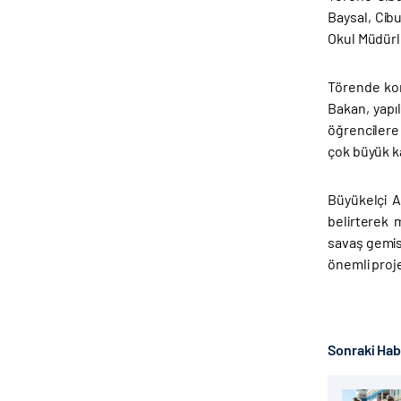
Baysal, Cib
Okul Müdürle
Törende kon
Bakan, yapı
öğrencilere
çok büyük ka
Büyükelçi Al
belirterek m
savaş gemisi
önemli proje
Sonraki Ha