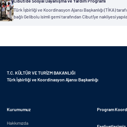
Cibuti’de Sosyal Dayanışma ve Yardım Programı
Türk İşbirliği ve Koordinasyon Ajansı Başkanlığı (TİKA) tar
bağlı Gelibolu isimli gemi tarafından Cibuti’ye nakliyesi yapıl
görme ve işitme engelli okullarına kurulacak bilgisayar...
T.C. KÜLTÜR VE TURİZM BAKANLIĞI
Türk İşbirliği ve Koordinasyon Ajansı Başkanlığı
Kurumumuz
Program Koordi
Hakkımızda
Faaliyetlerimiz