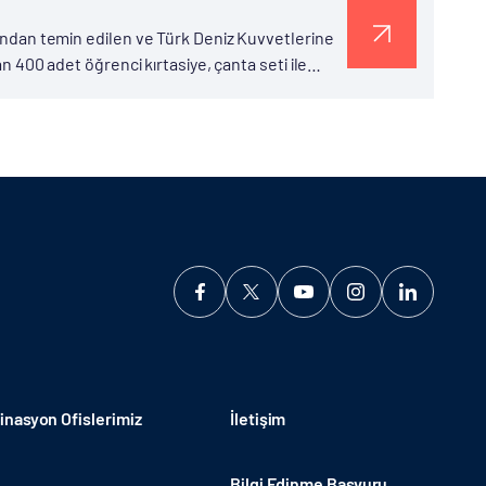
afından temin edilen ve Türk Deniz Kuvvetlerine
an 400 adet öğrenci kırtasiye, çanta seti ile
nasyon Ofislerimiz
İletişim
Bilgi Edinme Başvuru