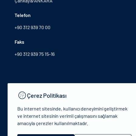
Çankaya/ANKARA
Telefon
+90 312 939 70 00
Faks
+90 312 939 75 15-16
Çerez Politikası
Bu internet sitesinde, kullanıcı deneyimini geliştirmek
ve internet sitesinin verimli çalışmasını sağlamak
amacıyla çerezler kullanılmaktadır.
© 2024 T.C.Kütlür ve Turizm Bakanlığı - Tüm hakları saklıdır