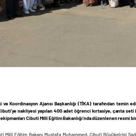
iği ve Koordinasyon Ajansı Başkanlığı (TİKA) tarafından temin ed
ibuti’ye nakliyesi yapılan 400 adet öğrenci kırtasiye, çanta seti 
ekipmanları Cibuti Milli Eğitim Bakanlığı’nda düzenlenen resmi bir
ti Milli Eğitim Bakanı Mustafa Muhammed, Cibuti Büyükelçisi Sad