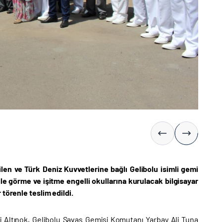
ilen ve Türk Deniz Kuvvetlerine bağlı Gelibolu isimli gemi
ile görme ve işitme engelli okullarına kurulacak bilgisayar
 törenle teslim edildi.
i Altınok, Gelibolu Savaş Gemisi Komutanı Yarbay Ali Tuna