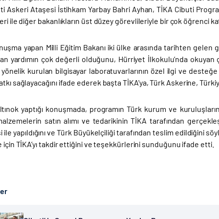
uti Askeri Ataşesi İstihkam Yarbay Bahri Ayhan, TİKA Cibuti Prog
ri ile diğer bakanlıkların üst düzey görevlileriyle bir çok öğrenci kat
uşma yapan Milli Eğitim Bakanı iki ülke arasında tarihten gelen g
lan yardımın çok değerli olduğunu, Hürriyet İlkokulu’nda okuyan ço
 yönelik kurulan bilgisayar laboratuvarlarının özel ilgi ve deste
tkı sağlayacağını ifade ederek başta TİKA'ya, Türk Askerine, Türkiye'
tınok yaptığı konuşmada, programın Türk kurum ve kuruluşların nası
alzemelerin satın alımı ve tedarikinin TİKA tarafından gerçekleşti
 ile yapıldığını ve Türk Büyükelçiliği tarafından teslim edildiğini sö
 için TİKA’yı takdir ettiğini ve teşekkürlerini sunduğunu ifade etti.
ber