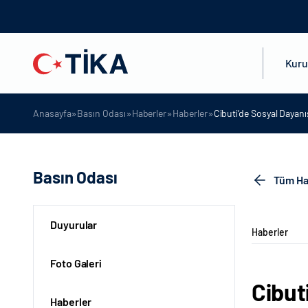
Kur
»
»
»
»
Anasayfa
Basın Odası
Haberler
Haberler
Cibuti’de Sosyal Dayan
Basın Odası
Tüm Ha
Duyurular
Haberler
Foto Galeri
Cibut
Haberler