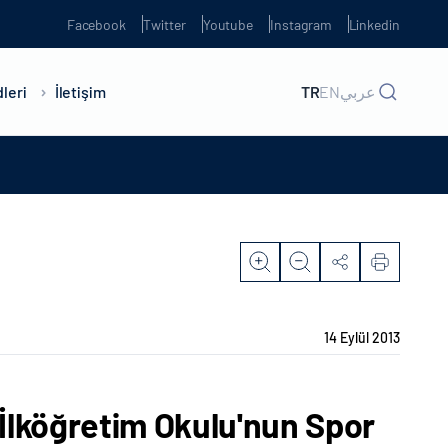
Facebook
Twitter
Youtube
Instagram
Linkedin
leri
İletişim
TR
EN
عربي
14 Eylül 2013
 İlköğretim Okulu'nun Spor