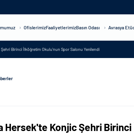
umumuz
Ofislerimiz
Faaliyetlerimiz
Basın Odası
Avrasya Etüd
Şehri Birinci İlköğretim Okulu'nun Spor Salonu Yenilendi
berler
 Hersek'te Konjic Şehri Birinci