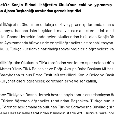
ek’te Konjic Birinci İlköğretim Okulu’nun eski ve yıpranmış 
n Ajansı Başkanlığı tarafından gerçekleştirildi.
nci İlköğretim Okulu’nun oldukça eski ve yıpranmış durumda olan s
i, boya, badana işleri, ışıklandırma ve ısıtma sistemlerini de
ildi. Bosna Hersek’in önde gelen okullarından birisi olan Konjic B
or. Aynı zamanda bünyesinde engelli öğrencilere ait rehabilitasyon b
kulu, Türkçe kurslar ve hazırladığı sosyal projelerle öğrencilere kali
nci İlköğretim Okulunun TİKA tarafından yenilenen spor salonu dü
 Ahmet Yıldız, TİKA Balkanlar ve Doğu Avrupa Daire Başkanı Ali Mas
 Saraybosna Yunus Emre Ensitüsü yetkilileri, Konjic Belediye Baş
kul yöneticileri, öğrenciler, öğretmenler ve veliler katıldı.
ce Türkiye ve Bosna Hersek bayraklarıyla konukları selamlayan öğr
 Türkçe öğrenen öğrenciler tarafından Boşnakça, Türkçe sunum ya
i. Törende açıklamalarda bulunan Türkiye Saraybosna Büyükelçisi Yıl
sna Hersek halkı tarafından bilindiğini ifade etti. Türkiye Saraybo