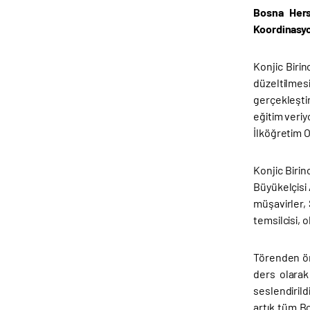
Bosna Hers
Koordinasyo
Konjic Biri
düzeltilmes
gerçekleştir
eğitim veriy
İlköğretim O
Konjic Biri
Büyükelçisi
müşavirler,
temsilcisi, o
Törenden ön
ders olarak
seslendirild
artık tüm Bo