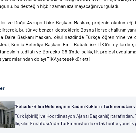
uğunu, bu desteğin hiçbir zaman azalmayacağını vurguladı.
lar ve Doğu Avrupa Daire Başkanı Maskan, projenin okulun eğiti
lirterek, bu tür ve benzeri desteklerle Bosna Hersek halkının yan
 Daire Başkanı Maskan, okul nezdinde Türkçe öğrenimine ve ort
kledi. Konjic Belediye Başkanı Emir Bubalo ise TİKA’nın yıllardır
anesinin tadilatı ve Boraçko Gölü’nde balıkçılık projesi uygulamas
e yardımlarından dolayı TİKA’ya teşekkür etti.
ber
“Felsefe-Bilim Geleneğinin Kadim Kökleri: Türkmenistan v
Başladı
Türk İşbirliği ve Koordinasyon Ajansı Başkanlığı tarafından,
İlişkiler Enstitüsü’nde Türkmenistan’la ortak tarihe yöneli
gerçekleştirilen işbirliğinin ilk adımı olarak “Felsefe-Bili