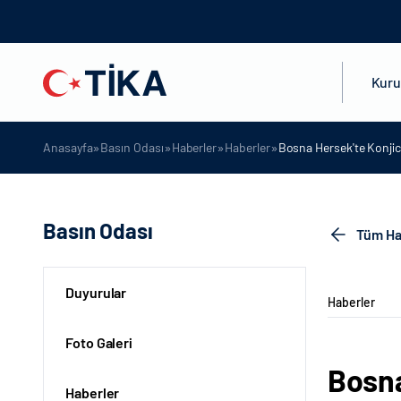
Kur
»
»
»
»
Anasayfa
Basın Odası
Haberler
Haberler
Bosna Hersek'te Konjic 
Basın Odası
Tüm Ha
Duyurular
Haberler
Foto Galeri
Bosna
Haberler