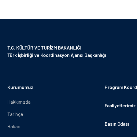
Türkmen Kökenli Bilginler” konferansı...
T.C. KÜLTÜR VE TURİZM BAKANLIĞI
Türk İşbirliği ve Koordinasyon Ajansı Başkanlığı
Kurumumuz
Program Koordi
Hakkımızda
Faaliyetlerimiz
Tarihçe
Basın Odası
Bakan