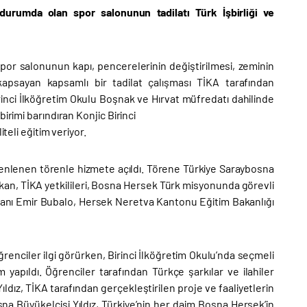
durumda olan spor salonunun tadilatı Türk İşbirliği ve
por salonunun kapı, pencerelerinin değiştirilmesi, zeminin
 kapsayan kapsamlı bir tadilat çalışması TİKA tarafından
irinci İlköğretim Okulu Boşnak ve Hırvat müfredatı dahilinde
irimi barındıran Konjic Birinci
teli eğitim veriyor.
zenlenen törenle hizmete açıldı. Törene Türkiye Saraybosna
kan, TİKA yetkilileri, Bosna Hersek Türk misyonunda görevli
kanı Emir Bubalo, Hersek Neretva Kantonu Eğitim Bakanlığı
enciler ilgi görürken, Birinci İlköğretim Okulu’nda seçmeli
pıldı. Öğrenciler tarafından Türkçe şarkılar ve ilahiler
dız, TİKA tarafından gerçekleştirilen proje ve faaliyetlerin
sna Büyükelçisi Yıldız, Türkiye’nin her daim Bosna Hersek’in