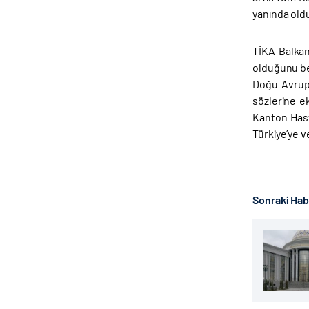
yanında old
TİKA Balkan
olduğunu be
Doğu Avrupa
sözlerine e
Kanton Hast
Türkiye’ye v
Sonraki Ha