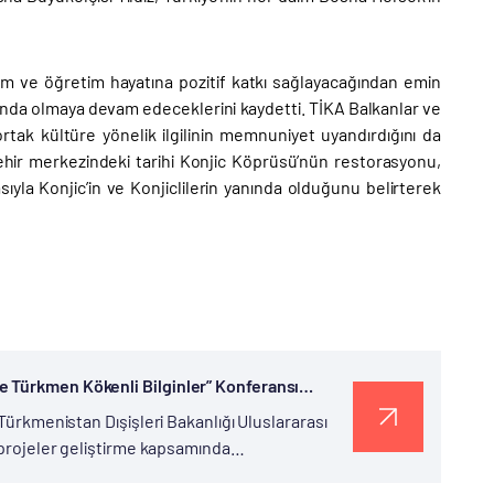
m ve öğretim hayatına pozitif katkı sağlayacağından emin
ında olmaya devam edeceklerini kaydetti. TİKA Balkanlar ve
ak kültüre yönelik ilgilinin memnuniyet uyandırdığını da
 şehir merkezindeki tarihi Konjic Köprüsü’nün restorasyonu,
ıyla Konjic’in ve Konjiclilerin yanında olduğunu belirterek
e Türkmen Kökenli Bilginler” Konferansı
 Türkmenistan Dışişleri Bakanlığı Uluslararası
k projeler geliştirme kapsamında
m Geleneğinin Kadim Kökleri: Türkmenistan ve