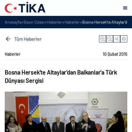
»
»
»
»
Anasayfa
Basın Odası
Haberler
Haberler
Bosna Hersek'te Altaylar'dan
Tüm Haberler
Haberler
10 Şubat 2015
Bosna Hersek'te Altaylar'dan Balkanlar'a Türk
Dünyası Sergisi