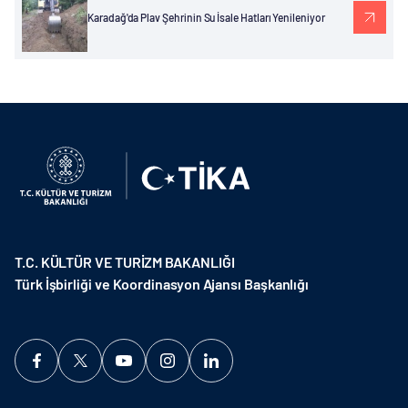
Karadağ'da Plav Şehrinin Su İsale Hatları Yenileniyor
T.C. KÜLTÜR VE TURİZM BAKANLIĞI
Türk İşbirliği ve Koordinasyon Ajansı Başkanlığı