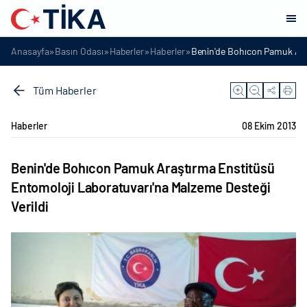
»
»
»
»
Anasayfa
Basın Odası
Haberler
Haberler
Benin'de Bohıcon Pamuk Araş
Tüm Haberler
Haberler
08 Ekim 2013
Benin'de Bohıcon Pamuk Araştırma Enstitüsü
Entomoloji Laboratuvarı'na Malzeme Desteği
Verildi