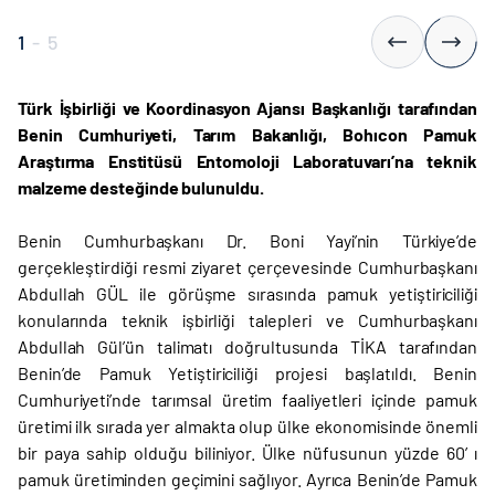
1
-
5
Türk İşbirliği ve Koordinasyon Ajansı Başkanlığı tarafından
Benin Cumhuriyeti, Tarım Bakanlığı, Bohıcon Pamuk
Araştırma Enstitüsü Entomoloji Laboratuvarı’na teknik
malzeme desteğinde bulunuldu.
Benin Cumhurbaşkanı Dr. Boni Yayi’nin Türkiye’de
gerçekleştirdiği resmi ziyaret çerçevesinde Cumhurbaşkanı
Abdullah GÜL ile görüşme sırasında pamuk yetiştiriciliği
konularında teknik işbirliği talepleri ve Cumhurbaşkanı
Abdullah Gül’ün talimatı doğrultusunda TİKA tarafından
Benin’de Pamuk Yetiştiriciliği projesi başlatıldı. Benin
Cumhuriyeti’nde tarımsal üretim faaliyetleri içinde pamuk
üretimi ilk sırada yer almakta olup ülke ekonomisinde önemli
bir paya sahip olduğu biliniyor. Ülke nüfusunun yüzde 60’ ı
pamuk üretiminden geçimini sağlıyor. Ayrıca Benin’de Pamuk