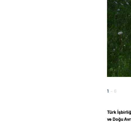
1
-
6
Türk İşbirl
ve Doğu Avr