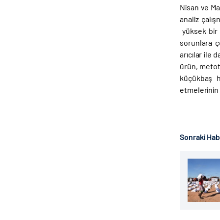
Nisan ve Ma
analiz çalış
yüksek bir 
sorunlara ç
arıcılar ile
ürün, metot 
küçükbaş ha
etmelerinin
Sonraki Ha