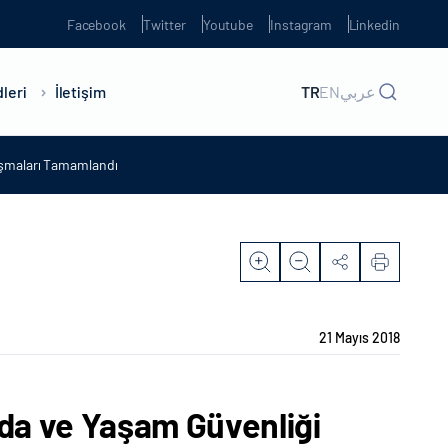
Facebook
Twitter
Youtube
Instagram
Linkedin
leri
İletişim
TR
EN
عربي
ışmaları Tamamlandı
21 Mayıs 2018
ıda ve Yaşam Güvenliği