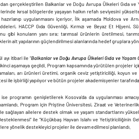
ndan gerçekleştirilen Balkanlar ve Doğu Avrupa Ülkeleri Gıda v
erinde kırsal bölgelerde yaşayan halkın refah seviyesini yükseltecek
n hazırlanıp uygulanmasını içeriyor. İlk aşamada Moldova ve 
deleri, HACCP Gıda Güvenliği, Kırmızı ve Beyaz Et Hijyeni, S
u gibi konuların yanı sıra; tarımsal ürünlerin üretilmesi, tarımsa
klerin alt yapılarının güçlendirilmesi alanlarında hedef gruplara yöne
l ayı itibari ile “
Balkanlar ve Doğu Avrupa Ülkeleri Gıda ve Yaşam 
ikinci aşamaya geçildi. Program kapsamında yürütülen projeler için (Ö
maları, arı ürünleri üretimi, organik ceviz yetiştiriciliği, koyun ve 
tesi ile işbirliği yapılıyor ve bütün projeler akademisyenler tarafında
a ise programın genişletilerek Kosova’da da uygulanması amacıyl
amlandı. Program için Priştine Üniversitesi, Ziraat ve Veterinerli
ile sağlayan ailelere destek olmak ve yaşam standartlarını yükselt
esteklenmesi” ile “Küçükbaş Hayvan Islahı ve Yetiştiriciliğinin Ge
rlere yönelik destekleyici projeler ile devam edilmesi planlandı.