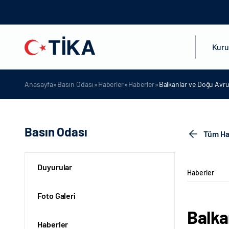
Kur
»
»
»
»
Anasayfa
Basın Odası
Haberler
Haberler
Balkanlar ve Doğu Avr
Basın Odası
Tüm Ha
Duyurular
Haberler
Foto Galeri
Balka
Haberler