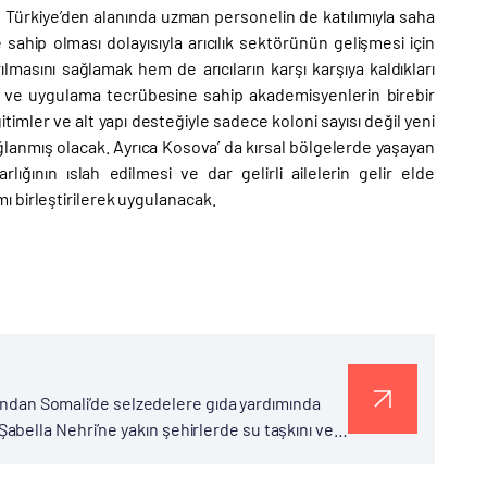
n Türkiye’den alanında uzman personelin de katılımıyla saha
ne sahip olması dolayısıyla arıcılık sektörünün gelişmesi için
masını sağlamak hem de arıcıların karşı karşıya kaldıkları
a ve uygulama tecrübesine sahip akademisyenlerin birebir
timler ve alt yapı desteğiyle sadece koloni sayısı değil yeni
ağlanmış olacak. Ayrıca Kosova’ da kırsal bölgelerde yaşayan
rlığının ıslah edilmesi ve dar gelirli ailelerin gelir elde
 birleştirilerek uygulanacak.
afından Somali’de selzedelere gıda yardımında
bella Nehri’ne yakın şehirlerde su taşkını ve
 Jawhar gibi...