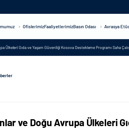
umumuz
Ofislerimiz
Faaliyetlerimiz
Basın Odası
Avrasya Etüd
upa Ülkeleri Gıda ve Yaşam Güvenliği Kosova Destekleme Programı Saha Çal
berler
nlar ve Doğu Avrupa Ülkeleri G