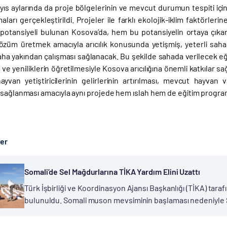
yıs aylarında da proje bölgelerinin ve mevcut durumun tespiti içi
maları gerçekleştirildi. Projeler ile farklı ekolojik-iklim faktörleri
potansiyeli bulunan Kosova’da, hem bu potansiyelin ortaya çıkarıl
özüm üretmek amacıyla arıcılık konusunda yetişmiş, yeterli sah
 daha yakından çalışması sağlanacak. Bu şekilde sahada verilecek eği
ve yeniliklerin öğretilmesiyle Kosova arıcılığına önemli katkılar s
yvan yetiştiricilerinin gelirlerinin artırılması, mevcut hayvan va
 sağlanması amacıyla aynı projede hem ıslah hem de eğitim programı
ber
Somali’de Sel Mağdurlarına TİKA Yardım Elini Uzattı
Türk İşbirliği ve Koordinasyon Ajansı Başkanlığı (TİKA) tar
bulunuldu. Somali muson mevsiminin başlaması nedeniyle Şa
sel felaketi yaşandı. Nehir kıyısında bulunan Beledweyne ve