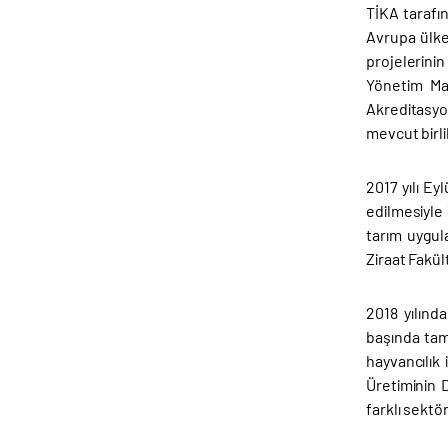
TİKA tarafı
Avrupa ülkel
projelerini
Yönetim Mad
Akreditasyon
mevcut birli
2017 yılı Eylü
edilmesiyle 
tarım uygula
Ziraat Fakül
2018 yılınd
başında tam
hayvancılık 
Üretiminin D
farklı sektö