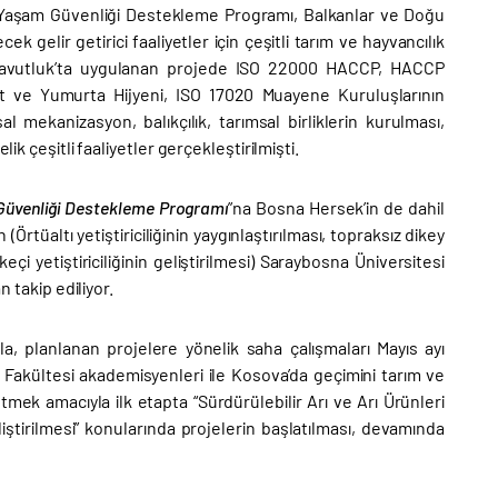
e Yaşam Güvenliği Destekleme Programı, Balkanlar ve Doğu
 gelir getirici faaliyetler için çeşitli tarım ve hayvancılık
Arnavutluk’ta uygulanan projede ISO 22000 HACCP, HACCP
üt ve Yumurta Hijyeni, ISO 17020 Muayene Kuruluşlarının
l mekanizasyon, balıkçılık, tarımsal birliklerin kurulması,
lik çeşitli faaliyetler gerçekleştirilmişti.
Güvenliği Destekleme Programı
”na Bosna Hersek’in de dahil
rtüaltı yetiştiriciliğinin yaygınlaştırılması, topraksız dikey
keçi yetiştiriciliğinin geliştirilmesi) Saraybosna Üniversitesi
n takip ediliyor.
a, planlanan projelere yönelik saha çalışmaları Mayıs ayı
k Fakültesi akademisyenleri ile Kosova’da geçimini tarım ve
mek amacıyla ilk etapta “Sürdürülebilir Arı ve Arı Ürünleri
liştirilmesi” konularında projelerin başlatılması, devamında