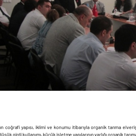
n coğrafi yapısı, iklimi ve konumu itibarıyla organik tarıma elver
üşük girdi kullanımı, küçük işletme yapılarının varlığı organik tarım