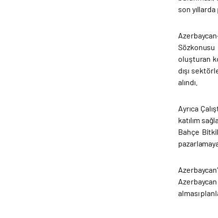
son yıllarda
Azerbaycan-
Sözkonusu ç
oluşturan ko
dışı sektörl
alındı.
Ayrıca Çalı
katılım sağl
Bahçe Bitki
pazarlamaya,
Azerbaycan
Azerbaycan 
alması planl