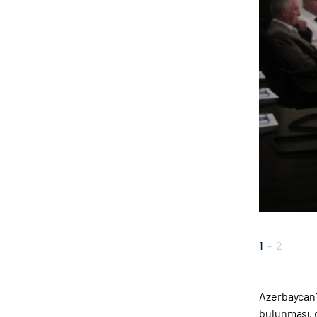
1
-
2
Azerbaycan’ı
bulunması, d