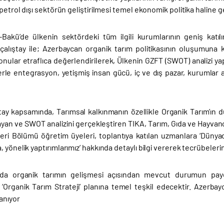
 petrol dışı sektörün geliştirilmesi temel ekonomik politika haline g
Bakü’de ülkenin sektördeki tüm ilgili kurumlarının geniş katılı
alıştay ile; Azerbaycan organik tarım politikasının oluşumuna kat
nular etraflıca değerlendirilerek, Ülkenin GZFT (SWOT) analizi yapı
erle entegrasyon, yetişmiş insan gücü, iç ve dış pazar, kurumlar ar
ştay kapsamında, Tarımsal kalkınmanın özellikle Organik Tarım’ı
ayan ve SWOT analizini gerçekleştiren TIKA, Tarım, Gıda ve Hayvancı
leri Bölümü öğretim üyeleri, toplantıya katılan uzmanlara ‘Dünya
 yönelik yaptırımlarımız’ hakkında detaylı bilgi vererek tecrübelerin
’da organik tarımın gelişmesi açısından mevcut durumun payd
‘Organik Tarım Strateji’ planına temel teşkil edecektir. Azerbay
anıyor