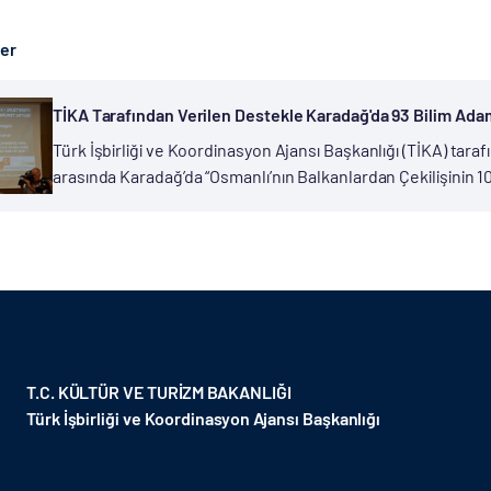
ber
TİKA Tarafından Verilen Destekle Karadağ'da 93 Bilim Adam
Türk İşbirliği ve Koordinasyon Ajansı Başkanlığı (TİKA) taraf
arasında Karadağ’da “Osmanlı’nın Balkanlardan Çekilişinin 10
sempozyum düzenlendi. T.C. Podgoritsa Büyükelçiliği, Duklj
T.C. KÜLTÜR VE TURİZM BAKANLIĞI
Türk İşbirliği ve Koordinasyon Ajansı Başkanlığı