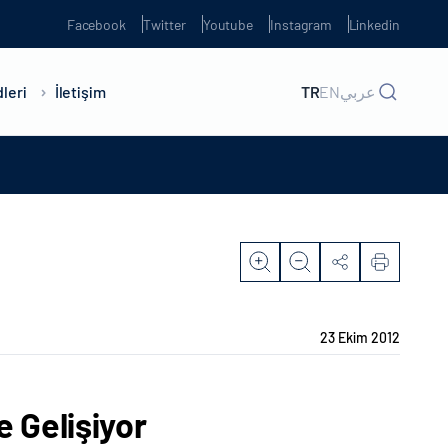
Facebook
Twitter
Youtube
Instagram
Linkedin
leri
İletişim
TR
EN
عربي
23 Ekim 2012
 Gelişiyor