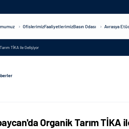
umumuz
Ofislerimiz
Faaliyetlerimiz
Basın Odası
Avrasya Etüd
arım TİKA ile Gelişiyor
berler
aycan'da Organik Tarım TİKA ile