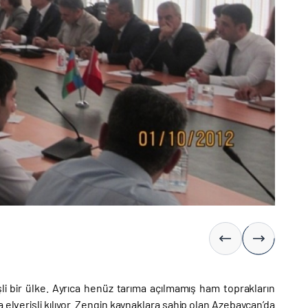
işli bir ülke. Ayrıca henüz tarıma açılmamış ham toprakların
a elverişli kılıyor. Zengin kaynaklara sahip olan Azebaycan’da