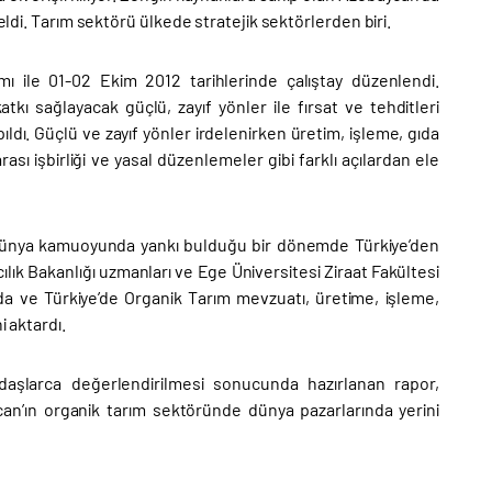
eldi. Tarım sektörü ülkede stratejik sektörlerden biri.
mı ile 01-02 Ekim 2012 tarihlerinde çalıştay düzenlendi.
kı sağlayacak güçlü, zayıf yönler ile fırsat ve tehditleri
ldı. Güçlü ve zayıf yönler irdelenirken üretim, işleme, gıda
ası işbirliği ve yasal düzenlemeler gibi farklı açılardan ele
n dünya kamuoyunda yankı bulduğu bir dönemde Türkiye’den
lık Bakanlığı uzmanları ve Ege Üniversitesi Ziraat Fakültesi
da ve Türkiye’de Organik Tarım mevzuatı, üretime, işleme,
i aktardı.
aşlarca değerlendirilmesi sonucunda hazırlanan rapor,
can’ın organik tarım sektöründe dünya pazarlarında yerini