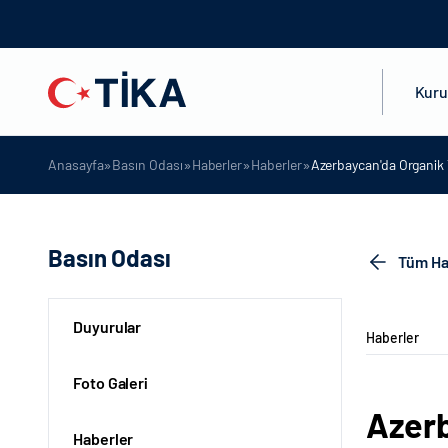
Kur
»
»
»
»
Anasayfa
Basın Odası
Haberler
Haberler
Azerbaycan'da Organik T
Basın Odası
Tüm Ha
Duyurular
Haberler
Foto Galeri
Azerb
Haberler