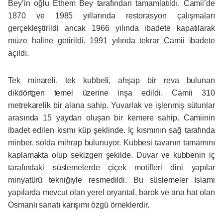
Bey’in oğlu Ethem Bey tarafından tamamlatıldı. Camii’de
1870 ve 1985 yıllarında restorasyon çalışmaları
gerçekleştirildi ancak 1966 yılında ibadete kapatılarak
müze haline getirildi. 1991 yılında tekrar Camii ibadete
açıldı.
Tek minareli, tek kubbeli, ahşap bir reva bulunan
dikdörtgen temel üzerine inşa edildi. Camii 310
metrekarelik bir alana sahip. Yuvarlak ve işlenmiş sütunlar
arasında 15 yaydan oluşan bir kemere sahip. Camiinin
ibadet edilen kısmı küp şeklinde. İç kısmının sağ tarafında
minber, solda mihrap bulunuyor. Kubbesi tavanın tamamını
kaplamakta olup sekizgen şekilde. Duvar ve kubbenin iç
tarafındaki süslemelerde çiçek motifleri dini yapılar
minyatürü tekniğiyle resmedildi. Bu süslemeler İslami
yapılarda mevcut olan yerel oryantal, barok ve ana hat olan
Osmanlı sanatı karışımı özgü örneklerdir.