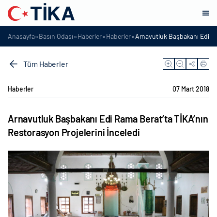
»
»
»
»
Anasayfa
Basın Odası
Haberler
Haberler
Arnavutluk Başbakanı Edi Ram
Tüm Haberler
Haberler
07 Mart 2018
Arnavutluk Başbakanı Edi Rama Berat’ta TİKA’nın
Restorasyon Projelerini İnceledi