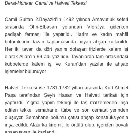
Berat-Hünkar Camii ve Halveti Tekkesi
Camii Sultan 2.Bayazid’in 1492 yılında Arnavutluk seferi
sırasında Ohri-Elbasan yolundan Vlora’ya giderken
padişah fermanı ile yaptırıldı. Harim ve kadın mahfil
bölümlerinin tavan kaplamasında boyalı ahşap kullanıldı.
Her iki tavan da dört yanını dolaşan frizlerde kalem işi
olarak Allah’ın 99 adı yazılıdır. Tavanlarda tam ortasındaki
kubbelerde kalem işi ve Kuran’dan yazılar ile ahşap
işlemeler bulunuyor.
Halveti Tekkesi ise 1781-1782 yılları arasında Kurt Ahmet
Paşa tarafından Şeyh Hasan ve Halveti tarikatı için
yaptırıldı. Yığma yapım tekniği ile taş malzemeden inşa
edilen tekke, semahane, türbe ve son cemaat yerinden
oluşuyor. Semahane bölümü çatısı ahşap konstrüksiyonla
inşa edildi. Alaturka kiremit ile örtülü olup, içeriden boyalı
ahşap tavan ile kaplandı.