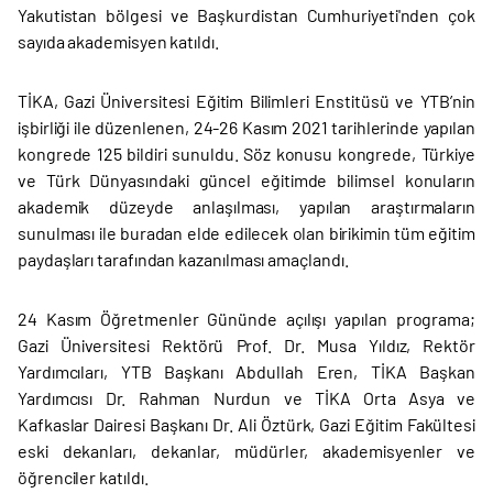
Yakutistan bölgesi ve Başkurdistan Cumhuriyeti'nden çok
sayıda akademisyen katıldı.
TİKA, Gazi Üniversitesi Eğitim Bilimleri Enstitüsü ve YTB’nin
işbirliği ile düzenlenen, 24-26 Kasım 2021 tarihlerinde yapılan
kongrede 125 bildiri sunuldu. Söz konusu kongrede, Türkiye
ve Türk Dünyasındaki güncel eğitimde bilimsel konuların
akademik düzeyde anlaşılması, yapılan araştırmaların
sunulması ile buradan elde edilecek olan birikimin tüm eğitim
paydaşları tarafından kazanılması amaçlandı.
24 Kasım Öğretmenler Gününde açılışı yapılan programa;
Gazi Üniversitesi Rektörü Prof. Dr. Musa Yıldız, Rektör
Yardımcıları, YTB Başkanı Abdullah Eren, TİKA Başkan
Yardımcısı Dr. Rahman Nurdun ve TİKA Orta Asya ve
Kafkaslar Dairesi Başkanı Dr. Ali Öztürk, Gazi Eğitim Fakültesi
eski dekanları, dekanlar, müdürler, akademisyenler ve
öğrenciler katıldı.