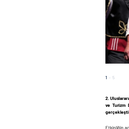
1
-
5
2. Uluslarar
ve Turizm D
gerçekleştir
Etkinliğin a