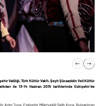
ehir Valiliği, Türk Kültür Vakfı, Şeyh Şücaaddin Veli Kültür
tkıları ile 13-14 Haziran 2015 tarihlerinde Eskişehir’de
ngör Azim Tuna, Eskişehir Milletvekili Salih Koca, Bulgaristan