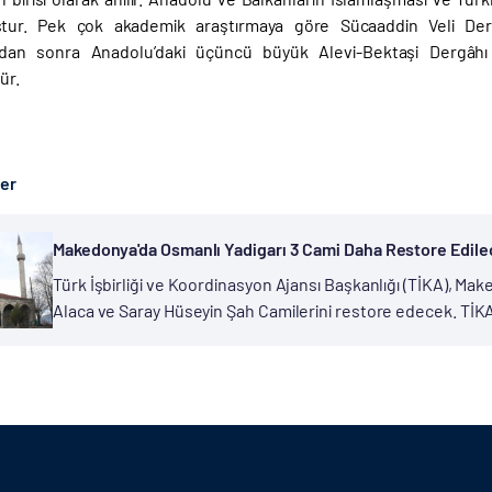
uştur. Pek çok akademik araştırmaya göre Sücaaddin Veli D
ndan sonra Anadolu’daki üçüncü büyük Alevi-Bektaşi Dergâhı
ür.
ber
Makedonya'da Osmanlı Yadigarı 3 Cami Daha Restore Edil
Türk İşbirliği ve Koordinasyon Ajansı Başkanlığı (TİKA), Ma
Alaca ve Saray Hüseyin Şah Camilerini restore edecek. TİK
devam ediyor. Özellikle faaliyet gösterdiği coğrafyalarda kül