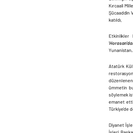
Kırcaali Mil
Şücaaddin V
katıldı.
Etkinlikler
‘
Horasan’da
Yunanistan, 
Atatürk Kül
restorasyon
düzenlenen b
ümmetin bu
söylemek ist
emanet etti
Türkiye’de d
Diyanet İşl
İşleri Başk