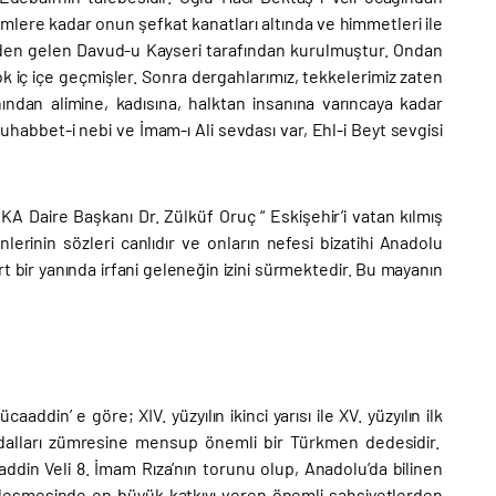
demlere kadar onun şefkat kanatları altında ve himmetleri ile
inden gelen Davud-u Kayseri tarafından kurulmuştur. Ondan
k iç içe geçmişler. Sonra dergahlarımız, tekkelerimiz zaten
anından alimine, kadısına, halktan insanına varıncaya kadar
habbet-i nebi ve İmam-ı Ali sevdası var, Ehl-i Beyt sevgisi
A Daire Başkanı Dr. Zülküf Oruç “ Eskişehir’i vatan kılmış
inin sözleri canlıdır ve onların nefesi bizatihi Anadolu
 bir yanında irfani geleneğin izini sürmektedir. Bu mayanın
din’ e göre; XIV. yüzyılın ikinci yarısı ile XV. yüzyılın ilk
dalları zümresine mensup önemli bir Türkmen dedesidir.
ddin Veli 8. İmam Rıza’nın torunu olup, Anadolu’da bilinen
Türkleşmesinde en büyük katkıyı veren önemli şahsiyetlerden