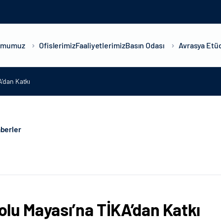
umumuz
Ofislerimiz
Faaliyetlerimiz
Basın Odası
Avrasya Etüd
’dan Katkı
berler
lu Mayası’na TİKA’dan Katkı