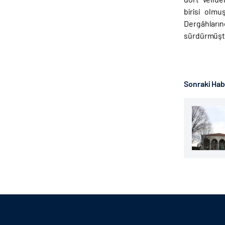
birisi olm
Dergâhları
sürdürmüşt
Sonraki Ha