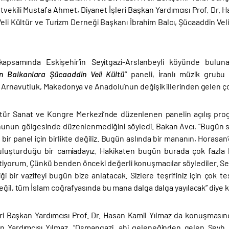
letvekili Mustafa Ahmet, Diyanet İşleri Başkan Yardımcısı Prof. Dr.
eli Kültür ve Turizm Derneği Başkanı İbrahim Balcı, Şücaaddin Vel
 kapsamında Eskişehir’in Seyitgazi-Arslanbeyli köyünde buluna
n Balkanlara Şücaaddin Veli Kültü”
paneli, İranlı müzik grubu 
Arnavutluk, Makedonya ve Anadolu’nun değişik illerinden gelen çok 
tür Sanat ve Kongre Merkezi’nde düzenlenen panelin açılış prog
unun gölgesinde düzenlenmediğini söyledi. Bakan Avcı, “Bugün 
ir panel için birlikte değiliz. Bugün aslında bir mananın, Horasan’
luşturduğu bir camiadayız. Hakikaten bugün burada çok fazla 
iyorum. Çünkü benden önceki değerli konuşmacılar söylediler. Seyyid
ği bir vazifeyi bugün bize anlatacak. Sizlere teşrifiniz için çok
eğil, tüm İslam coğrafyasında bu mana dalga dalga yayılacak” diye 
eri Başkan Yardımcısı Prof. Dr. Hasan Kamil Yılmaz da konuşmasın
an Yardımcısı Yılmaz, “Osmangazi, ahi geleneğinden gelen Şeyh E