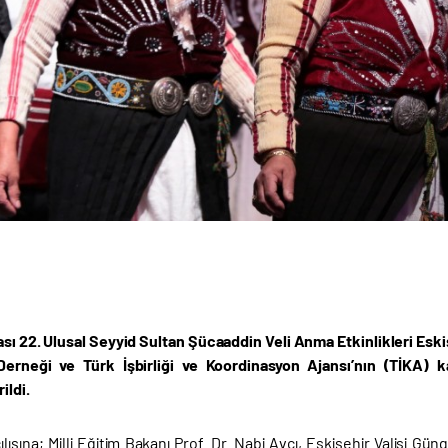
ası 22. Ulusal Seyyid Sultan Şücaaddin Veli Anma Etkinlikleri Eskiş
erneği ve Türk İşbirliği ve Koordinasyon Ajansı’nın (TİKA) ka
ildi.
çılışına; Milli Eğitim Bakanı Prof. Dr. Nabi Avcı, Eskişehir Valisi Gü