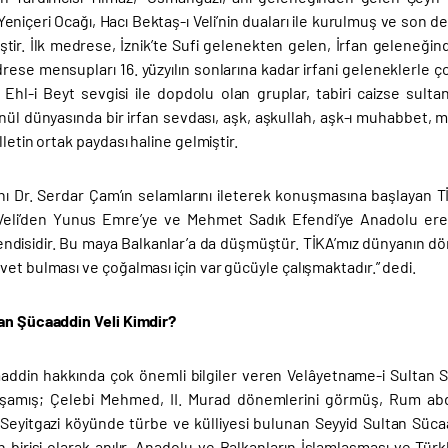
Yeniçeri Ocağı, Hacı Bektaş-ı Veli’nin duaları ile kurulmuş ve son 
tir. İlk medrese, İznik’te Sufi gelenekten gelen, İrfan geleneğ
ese mensupları 16. yüzyılın sonlarına kadar irfani geleneklerle ço
, Ehl-i Beyt sevgisi ile dopdolu olan gruplar, tabiri caizse sult
ül dünyasında bir irfan sevdası, aşk, aşkullah, aşk-ı muhabbet, mu
lletin ortak paydası haline gelmiştir.
ı Dr. Serdar Çam’ın selamlarını ileterek konuşmasına başlayan TİK
eli’den Yunus Emre’ye ve Mehmet Sadık Efendi’ye Anadolu erenler
ndisidir. Bu maya Balkanlar’a da düşmüştür. TİKA’mız dünyanın dört
et bulması ve çoğalması için var gücüyle çalışmaktadır.” dedi.
an Şücaaddin Veli Kimdir?
ddin hakkında çok önemli bilgiler veren Velâyetname-i Sultan Sücaad
yaşamış; Çelebi Mehmed, II. Murad dönemlerini görmüş, Rum ab
-Seyitgazi köyünde türbe ve külliyesi bulunan Seyyid Sultan Sücaa
den birisi olarak anılır. Anadolu ve Balkanların İslamlaşması ve 