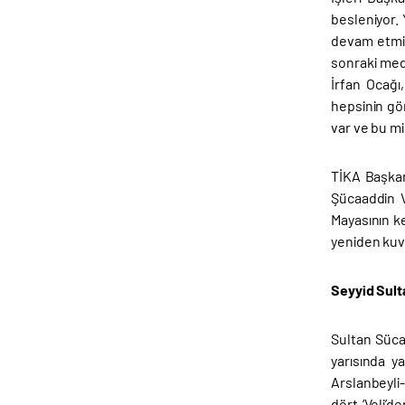
besleniyor. 
devam etmiş
sonraki medr
İrfan Ocağı
hepsinin gön
var ve bu mi
TİKA Başkan
Şücaaddin V
Mayasının ke
yeniden kuvv
Seyyid Sult
Sultan Sücaa
yarısında 
Arslanbeyli
dört ‘Veli’