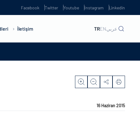
Facebook
Twitter
Youtube
Instagram
Linkedin
leri
İletişim
TR
EN
عربي
16 Haziran 2015