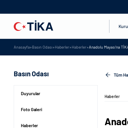
Kur
»
»
»
»
Anasayfa
Basın Odası
Haberler
Haberler
Anadolu Mayası’na TİKA
Basın Odası
Tüm Ha
Duyurular
Haberler
Foto Galeri
Anado
Haberler