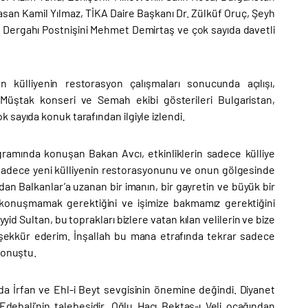
 Hasan Kamil Yılmaz, TİKA Daire Başkanı Dr. Zülküf Oruç, Şeyh
i Dergahı Postnişini Mehmet Demirtaş ve çok sayıda davetli
n külliyenin restorasyon çalışmaları sonucunda açılışı,
Müştak konseri ve Semah ekibi gösterileri Bulgaristan,
sayıda konuk tarafından ilgiyle izlendi.
ramında konuşan Bakan Avcı, etkinliklerin sadece külliye
sadece yeni külliyenin restorasyonunu ve onun gölgesinde
dan Balkanlar’a uzanan bir imanın, bir gayretin ve büyük bir
konuşmamak gerektiğini ve işimize bakmamız gerektiğini
 Sultan, bu toprakları bizlere vatan kılan velilerin ve bize
 teşekkür ederim. İnşallah bu mana etrafında tekrar sadece
konuştu.
da İrfan ve Ehl-i Beyt sevgisinin önemine değindi. Diyanet
debali’nin talebesidir. Oğlu Hacı Bektaş-ı Veli ocağından