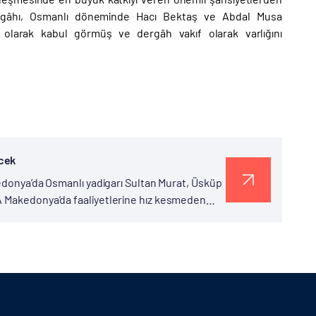
ergâhı, Osmanlı döneminde Hacı Bektaş ve Abdal Musa
 olarak kabul görmüş ve dergâh vakıf olarak varlığını
ecek
kedonya’da Osmanlı yadigarı Sultan Murat, Üsküp
A Makedonya’da faaliyetlerine hız kesmeden
türel mirasımıza sahip...