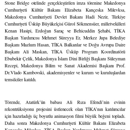
Stone Bridge otelinde gerçekleştirilen imza törenine Makedonya
Cumhuriyeti Kültür Bakanı Elizabeta Kançeska Milevksa,
Makedonya Cumhuriyeti Devlet Bakanı Hadi Nezir, Türkiye
Cumhuriyeti Üsküp Büyükelçisi Gürol Sökmensüer, milletvekilleri
Kenan Hasipi, Erdoğan Saraç ve Behicuddin Şehabi, TİKA
Başkan Yardımcısı Mehmet Süreyya Er, Merkez Jupa Belediye
Başkanı Mazlum Hasan, TİKA Balkanlar ve Doğu Avrupa Daire
Başkanı Ali Maskan, TİKA Üsküp Program Koordinatörü
Ebubekir Çelik, Makedonya İslam Dini Birliği Başkanı Süleyman
Recepi, Makedonya Bilim ve Sanat Akademisi Başkanı Prof.
Dr.Vlado Kambovski, akademisyenler ve kurum ve kuruluşlardan
temsilciler katıldı.
Törende, Atatürk’ün babası Ali Rıza Efendi’nin evinin
rekontrüksiyonu projesini üstlenecek olan TİKA’nın katılımcılar
için hazırladığı üç boyutlu animasyon filmi büyük beğeni topladı.
Daha sonra Makedonya Cumhuriyeti Kültür Bakanı Elizabeta
Kançeska Milevksa, TİKA Başkan Yardımcısı Mehmet Süreyya