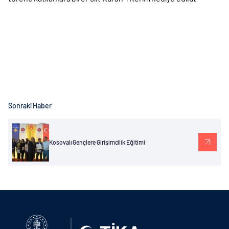
Sonraki Haber
Kosovalı Gençlere Girişimcilik Eğitimi