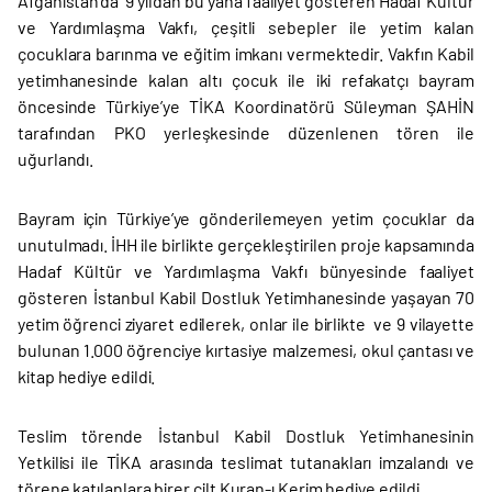
Afganistan’da 9 yıldan bu yana faaliyet gösteren Hadaf Kültür
ve Yardımlaşma Vakfı, çeşitli sebepler ile yetim kalan
çocuklara barınma ve eğitim imkanı vermektedir. Vakfın Kabil
yetimhanesinde kalan altı çocuk ile iki refakatçı bayram
öncesinde Türkiye’ye TİKA Koordinatörü Süleyman ŞAHİN
tarafından PKO yerleşkesinde düzenlenen tören ile
uğurlandı.
Bayram için Türkiye’ye gönderilemeyen yetim çocuklar da
unutulmadı. İHH ile birlikte gerçekleştirilen proje kapsamında
Hadaf Kültür ve Yardımlaşma Vakfı bünyesinde faaliyet
gösteren İstanbul Kabil Dostluk Yetimhanesinde yaşayan 70
yetim öğrenci ziyaret edilerek, onlar ile birlikte ve 9 vilayette
bulunan 1.000 öğrenciye kırtasiye malzemesi, okul çantası ve
kitap hediye edildi.
Teslim törende İstanbul Kabil Dostluk Yetimhanesinin
Yetkilisi ile TİKA arasında teslimat tutanakları imzalandı ve
törene katılanlara birer cilt Kuran-ı Kerim hediye edildi.