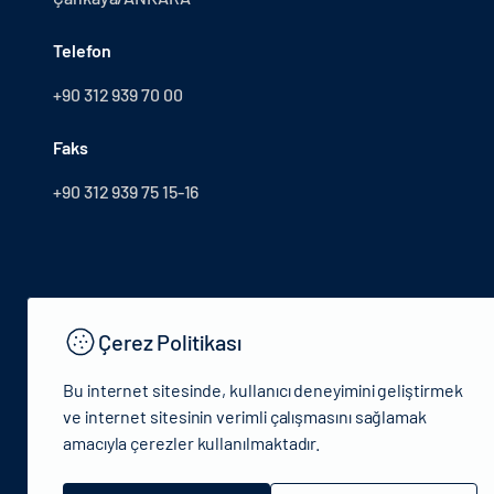
Telefon
+90 312 939 70 00
Faks
+90 312 939 75 15-16
Çerez Politikası
Bu internet sitesinde, kullanıcı deneyimini geliştirmek
ve internet sitesinin verimli çalışmasını sağlamak
amacıyla çerezler kullanılmaktadır.
© 2024 T.C.Kütlür ve Turizm Bakanlığı - Tüm hakları saklıdır