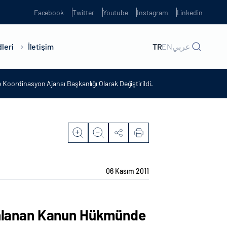
Facebook
Twitter
Youtube
Instagram
Linkedin
leri
İletişim
TR
EN
عربي
Koordinasyon Ajansı Başkanlığı Olarak Değiştirildi.
06 Kasım 2011
yınlanan Kanun Hükmünde