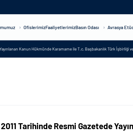
umumuz
Ofislerimiz
Faaliyetlerimiz
Basın Odası
Avrasya Etüd
Yayınlanan Kanun Hükmünde Kararname ile T.c. Başbakanlık Türk İşbirliği ve 
ım 2011 Tarihinde Resmi Gazetede Ya