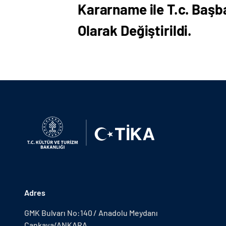
Kararname ile T.c. Başba
Olarak Değiştirildi.
Adres
GMK Bulvarı No:140 / Anadolu Meydanı
Çankaya/ANKARA