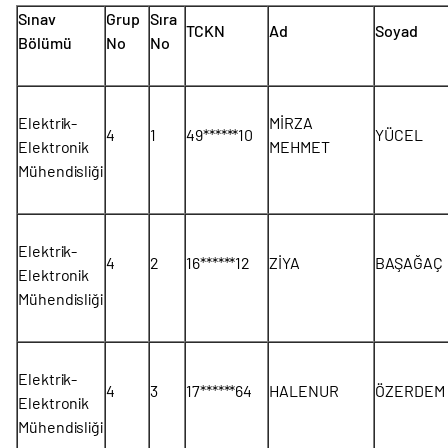
Sınav
Grup
Sıra
TCKN
Ad
Soyad
Bölümü
No
No
Elektrik-
MİRZA
4
1
49******10
YÜCEL
Elektronik
MEHMET
Mühendisliği
Elektrik-
4
2
16******12
ZİYA
BAŞAĞAÇ
Elektronik
Mühendisliği
Elektrik-
4
3
17******64
HALENUR
ÖZERDEM
Elektronik
Mühendisliği