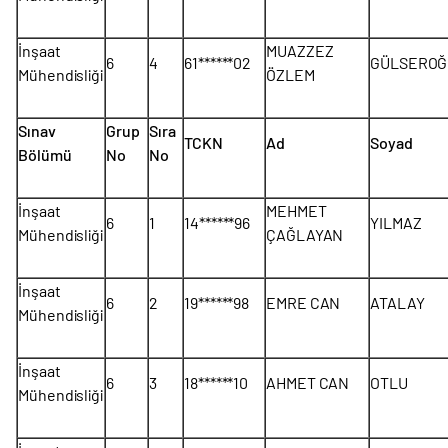
İnşaat
MUAZZEZ
6
4
61******02
GÜLSEROĞ
Mühendisliği
ÖZLEM
Sınav
Grup
Sıra
TCKN
Ad
Soyad
Bölümü
No
No
İnşaat
MEHMET
6
1
14******96
YILMAZ
Mühendisliği
ÇAĞLAYAN
İnşaat
6
2
19******98
EMRE CAN
ATALAY
Mühendisliği
İnşaat
6
3
18******10
AHMET CAN
OTLU
Mühendisliği