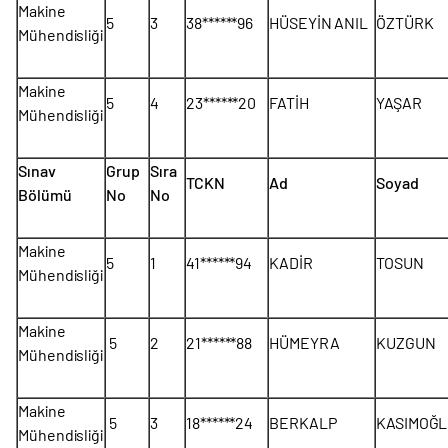
Makine
5
3
38******96
HÜSEYİN ANIL
ÖZTÜRK
Mühendisliği
Makine
5
4
23******20
FATİH
YAŞAR
Mühendisliği
Sınav
Grup
Sıra
TCKN
Ad
Soyad
Bölümü
No
No
Makine
5
1
41******94
KADİR
TOSUN
Mühendisliği
Makine
5
2
21******88
HÜMEYRA
KUZGUN
Mühendisliği
Makine
5
3
18******24
BERKALP
KASIMOĞ
Mühendisliği