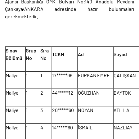
Ajansı Başkanlığı GMK Bulvarı No:140 Anadolu Meydanı
Çankaya/ANKARA adresinde hazır bulunmaları
gerekmektedir.
Sınav
Grup
Sıra
TCKN
Ad
Soyad
Bölümü
No
No
Maliye
1
1
17******96
FURKAN EMRE
ÇALIŞKAN
Maliye
1
2
44******12
OĞUZHAN
BAYTOK
Maliye
1
3
20******60
NOYAN
ATİLLA
Maliye
1
4
14******60
İSMAİL
NAZLIAY