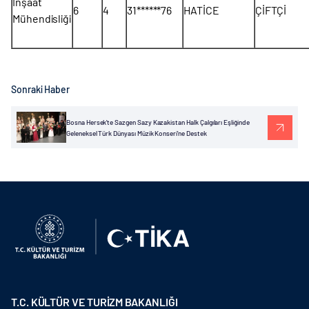
İnşaat
6
4
31******76
HATİCE
ÇİFTÇİ
Mühendisliği
Sonraki Haber
Bosna Hersek'te Sazgen Sazy Kazakistan Halk Çalgıları Eşliğinde
Geleneksel Türk Dünyası Müzik Konseri'ne Destek
T.C. KÜLTÜR VE TURİZM BAKANLIĞI