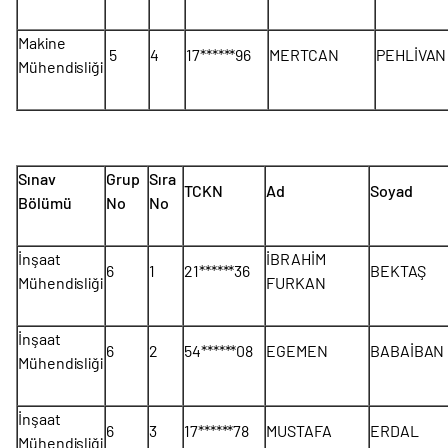
Makine
5
4
17******96
MERTCAN
PEHLİVAN
Mühendisliği
Sınav
Grup
Sıra
TCKN
Ad
Soyad
Bölümü
No
No
İnşaat
İBRAHİM
6
1
21******36
BEKTAŞ
Mühendisliği
FURKAN
İnşaat
6
2
54******08
EGEMEN
BABAİBAN
Mühendisliği
İnşaat
6
3
17******78
MUSTAFA
ERDAL
Mühendisliği