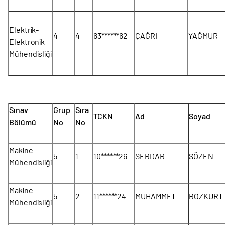
Elektrik-
4
4
63******62
ÇAĞRI
YAĞMUR
Elektronik
Mühendisliği
Sınav
Grup
Sıra
TCKN
Ad
Soyad
Bölümü
No
No
Makine
5
1
10******26
SERDAR
SÖZEN
Mühendisliği
Makine
5
2
11******24
MUHAMMET
BOZKURT
Mühendisliği