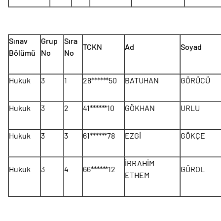
Sınav
Grup
Sıra
TCKN
Ad
Soyad
Bölümü
No
No
Hukuk
3
1
28******50
BATUHAN
GÖRÜCÜ
Hukuk
3
2
41******10
GÖKHAN
URLU
Hukuk
3
3
61******78
EZGİ
GÖKÇE
İBRAHİM
Hukuk
3
4
66******12
GÜROL
ETHEM