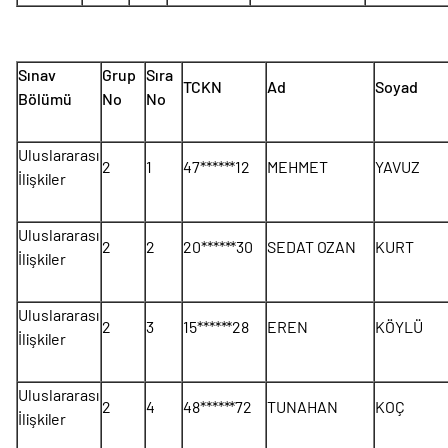
Sınav
Grup
Sıra
TCKN
Ad
Soyad
Bölümü
No
No
Uluslararası
2
1
47******12
MEHMET
YAVUZ
İlişkiler
Uluslararası
2
2
20******30
SEDAT OZAN
KURT
İlişkiler
Uluslararası
2
3
15******28
EREN
KÖYLÜ
İlişkiler
Uluslararası
2
4
48******72
TUNAHAN
KOÇ
İlişkiler