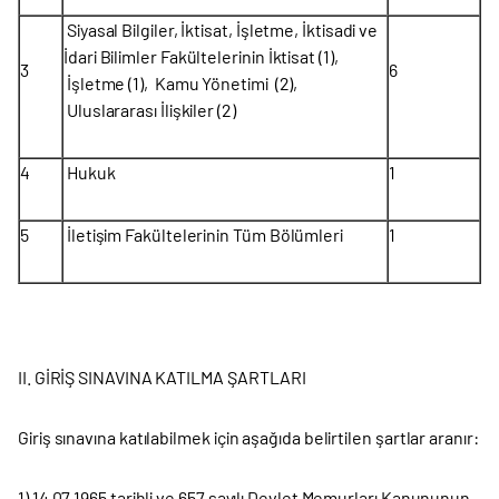
Siyasal Bilgiler, İktisat, İşletme, İktisadi ve
İdari Bilimler Fakültelerinin İktisat (1),
3
6
İşletme (1), Kamu Yönetimi (2),
Uluslararası İlişkiler (2)
4
Hukuk
1
5
İletişim Fakültelerinin Tüm Bölümleri
1
II. GİRİŞ SINAVINA KATILMA ŞARTLARI
Giriş sınavına katılabilmek için aşağıda belirtilen şartlar aranır:
1) 14.07.1965 tarihli ve 657 sayılı Devlet Memurları Kanununun