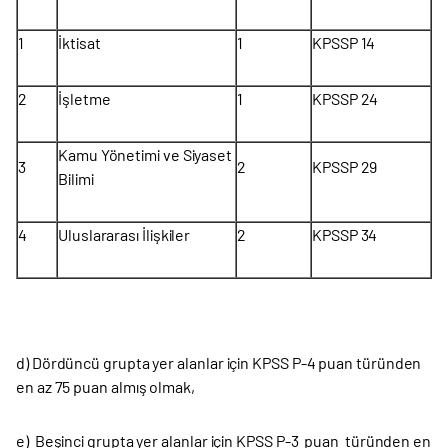
1
İktisat
1
KPSSP 14
2
İşletme
1
KPSSP 24
Kamu Yönetimi ve Siyaset
3
2
KPSSP 29
Bilimi
4
Uluslararası İlişkiler
2
KPSSP 34
d) Dördüncü grupta yer alanlar için KPSS P-4 puan türünden
en az 75 puan almış olmak,
e) Beşinci grupta yer alanlar için KPSS P-3 puan türünden en