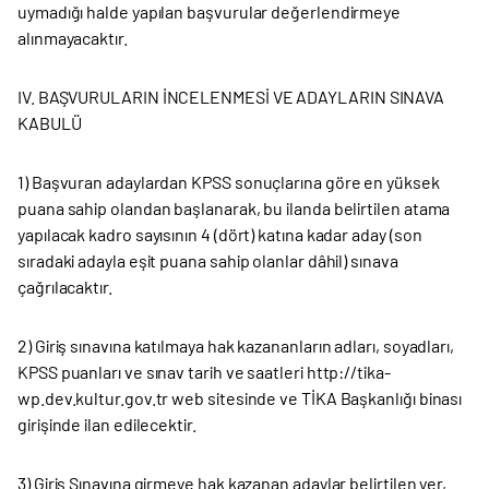
uymadığı halde yapılan başvurular değerlendirmeye
alınmayacaktır.
IV. BAŞVURULARIN İNCELENMESİ VE ADAYLARIN SINAVA
KABULÜ
1) Başvuran adaylardan KPSS sonuçlarına göre en yüksek
puana sahip olandan başlanarak, bu ilanda belirtilen atama
yapılacak kadro sayısının 4 (dört) katına kadar aday (son
sıradaki adayla eşit puana sahip olanlar dâhil) sınava
çağrılacaktır.
2) Giriş sınavına katılmaya hak kazananların adları, soyadları,
KPSS puanları ve sınav tarih ve saatleri http://tika-
wp.dev.kultur.gov.tr web sitesinde ve TİKA Başkanlığı binası
girişinde ilan edilecektir.
3) Giriş Sınavına girmeye hak kazanan adaylar belirtilen yer,