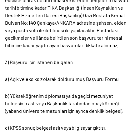
eksiksiz olarak doldurulması ve istenen belgelerin başvuru
tarihi bitimine kadar TİKA Başkanlığı (İnsan Kaynakları ve
Destek Hizmetleri Dairesi Başkanlığı) Gazi Mustafa Kemal
Bulvarı No:140 Çankaya/ANKARA adresine şahsen, elden
veya posta yolu ile iletilmesi ile yapılacaktır. Postadaki
gecikmeler ve ilânda belirtilen son başvuru tarihi mesai
bitimine kadar yapılmayan başvurular dikkate alınmaz.
3) Başvuru için istenen belgeler:
a) Açık ve eksiksiz olarak doldurulmuş Başvuru Formu
b) Yükseköğrenim diploması ya da geçici mezuniyet
belgesinin aslı veya Başkanlık tarafından onaylı örneği
(yabancı üniversite mezunları için ayrıca denklik belgesi),
c) KPSS sonuç belgesi aslı veya bilgisayar çıktısı,