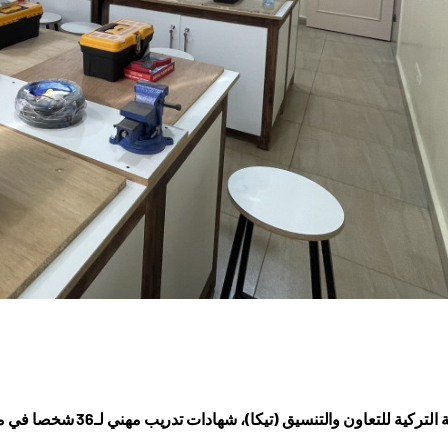
ون والتنسيق (تيكا)، شهادات تدريب مهني لـ36 شخصا في مخيم برج البراجنة للاجئين الفلسطينيين بالعاصمة اللبنانية بيروت