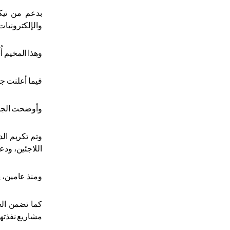
والإلكترونيات
وهذا المخيم أُسس عام 1948 في ضاحية بيروت الجنوبية، ويعيش فيه حوالي 50 أ
فيما أعلنت جم
وأوضحت الجمع
وتم تكريم ال
اللاجئين، ودع
ومنذ عامين، ي
كما تضمن الح
مشاريع نفذتها