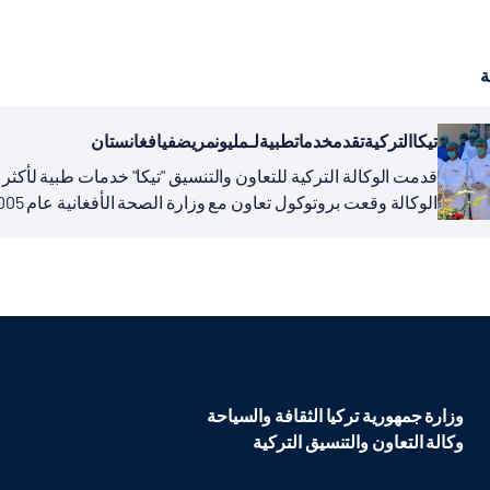
ة
تيكاالتركيةتقدمخدماتطبيةلـمليونمريضفيافغانستان
الوكالة وقعت بروتوكول تعاون مع وزارة الصحة الأفغانية عام 2005، قدمت بموجبه خدماتها الطبية عبر عدد من...
وزارة جمهورية تركيا الثقافة والسياحة
وكالة التعاون والتنسيق التركية