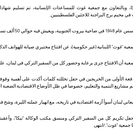
 في مخيم برج البراجنة للاجئين الفلسطينيين.
لف نسمة في 2 كلم مربع، وهم يعانون من فقر وإهمال كبيرين
عية "غوث" اللبنانية (غير حكومية)، عن افتتاح مختبري صيانة للهواتف الذكي
ية أن الافتتاح جرى برعاية وحضور كل من السفير التركي في لبنان، علي 
دفعة الأولى من الخريجين في حفل تخللته كلمات أكدت على أهمية وقو
م مشاريع التنمية والتعليم، خصوصا في ظل الأوضاع الاقتصادية الصعبة ال
عاني لبنان أسوأ أزمة اقتصادية في تاريخه، مع انهيار عملته الليرة، وشح
فل تكريم كل من السفير التركي ومنسق مكتب الوكالة "تيكا"، وأعقبته 
 جمعية "غوث".
/
انتهى