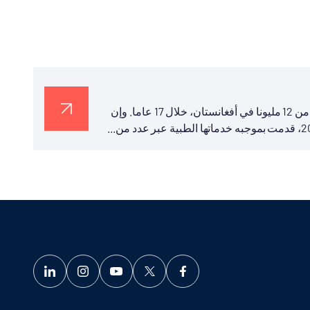
قدمت الوكالة التركية للتعاون والتنسيق "تيكا" خدمات طبية لأكثر من 12 مليونا في أفغانستان، خلال 17 عاما. وإن