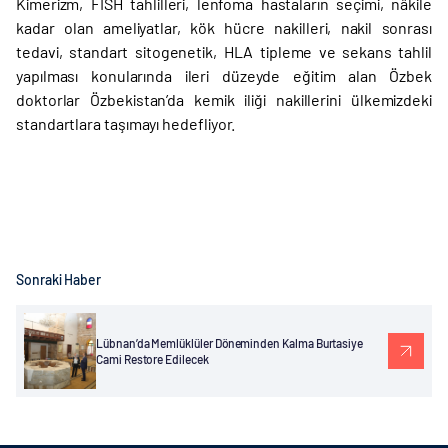
Kimerizm, FISH tahlilleri, lenfoma hastaların seçimi, nâkile
kadar olan ameliyatlar, kök hücre nakilleri, nakil sonrası
tedavi, standart sitogenetik, HLA tipleme ve sekans tahlil
yapılması konularında ileri düzeyde eğitim alan Özbek
doktorlar Özbekistan’da kemik iliği nakillerini ülkemizdeki
standartlara taşımayı hedefliyor.
Sonraki Haber
Lübnan’da Memlüklüler Döneminden Kalma Burtasiye
Cami Restore Edilecek