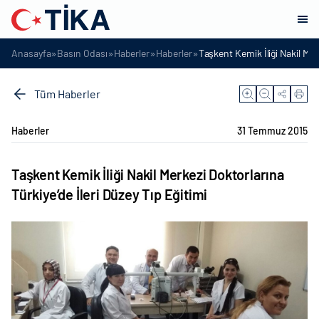
»
»
»
»
Anasayfa
Basın Odası
Haberler
Haberler
Taşkent Kemik İliği Nakil Merk
Tüm Haberler
Haberler
31 Temmuz 2015
Taşkent Kemik İliği Nakil Merkezi Doktorlarına
Türkiye’de İleri Düzey Tıp Eğitimi