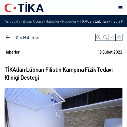
»
»
»
»
Anasayfa
Basın Odası
Haberler
Haberler
TİKA'dan Lübnan Filistin Kam
Tüm Haberler
Haberler
19 Şubat 2022
TİKA'dan Lübnan Filistin Kampına Fizik Tedavi
Kliniği Desteği