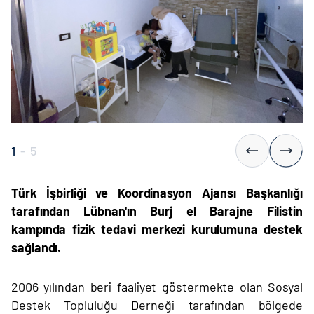
1
-
5
Türk İşbirliği ve Koordinasyon Ajansı Başkanlığı
tarafından Lübnan'ın
Burj
el
Ba
rajne
Filistin
kampında fizik
tedavi
merkezi
kurulumuna destek
sağlandı.
2006 yılından beri faaliyet göstermekte olan Sosyal
Dest
ek Topluluğu Derneği tarafından
bölgede