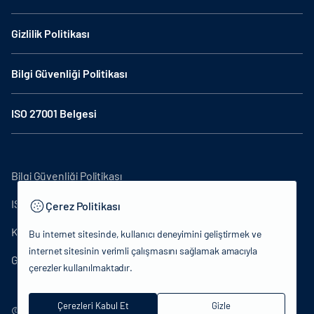
Gizlilik Politikası
Bilgi Güvenliği Politikası
ISO 27001 Belgesi
Bilgi Güvenliği Politikası
ISO27001
Çerez Politikası
KVKK Aydınlatma Metni
Bu internet sitesinde, kullanıcı deneyimini geliştirmek ve
internet sitesinin verimli çalışmasını sağlamak amacıyla
Gizlilik Politikası
çerezler kullanılmaktadır.
Çerezleri Kabul Et
Gizle
© 2024 T.C.Kütlür ve Turizm Bakanlığı - Tüm hakları saklıdır.