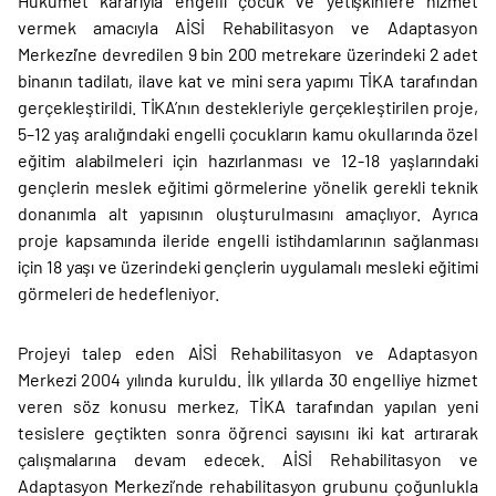
Hükümet kararıyla engelli çocuk ve yetişkinlere hizmet
vermek amacıyla AİSİ Rehabilitasyon ve Adaptasyon
Merkezi’ne devredilen 9 bin 200 metrekare üzerindeki 2 adet
binanın tadilatı, ilave kat ve mini sera yapımı TİKA tarafından
gerçekleştirildi. TİKA’nın destekleriyle gerçekleştirilen proje,
5–12 yaş aralığındaki engelli çocukların kamu okullarında özel
eğitim alabilmeleri için hazırlanması ve 12-18 yaşlarındaki
gençlerin meslek eğitimi görmelerine yönelik gerekli teknik
donanımla alt yapısının oluşturulmasını amaçlıyor. Ayrıca
proje kapsamında ileride engelli istihdamlarının sağlanması
için 18 yaşı ve üzerindeki gençlerin uygulamalı mesleki eğitimi
görmeleri de hedefleniyor.
Projeyi talep eden AİSİ Rehabilitasyon ve Adaptasyon
Merkezi 2004 yılında kuruldu. İlk yıllarda 30 engelliye hizmet
veren söz konusu merkez, TİKA tarafından yapılan yeni
tesislere geçtikten sonra öğrenci sayısını iki kat artırarak
çalışmalarına devam edecek. AİSİ Rehabilitasyon ve
Adaptasyon Merkezi’nde rehabilitasyon grubunu çoğunlukla