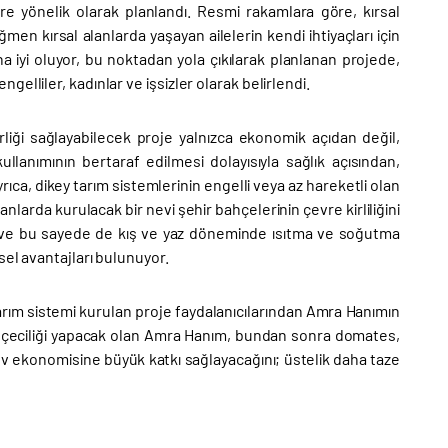
e yönelik olarak planlandı. Resmi rakamlara göre, kırsal
n kırsal alanlarda yaşayan ailelerin kendi ihtiyaçları için
 iyi oluyor, bu noktadan yola çıkılarak planlanan projede,
lliler, kadınlar ve işsizler olarak belirlendi.
iği sağlayabilecek proje yalnızca ekonomik açıdan değil,
ullanımının bertaraf edilmesi dolayısıyla sağlık açısından,
Ayrıca, dikey tarım sistemlerinin engelli veya az hareketli olan
nlarda kurulacak bir nevi şehir bahçelerinin çevre kirliliğini
me ve bu sayede de kış ve yaz döneminde ısıtma ve soğutma
sel avantajları bulunuyor.
arım sistemi kurulan proje faydalanıcılarından Amra Hanımın
hçeciliği yapacak olan Amra Hanım, bundan sonra domates,
ev ekonomisine büyük katkı sağlayacağını; üstelik daha taze