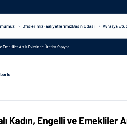
umumuz
Ofislerimiz
Faaliyetlerimiz
Basın Odası
Avrasya Etüd
ve Emekliler Artık Evlerinde Üretim Yapıyor
berler
lı Kadın, Engelli ve Emekliler 