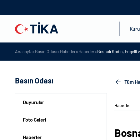
Kur
»
»
»
»
Anasayfa
Basın Odası
Haberler
Haberler
Bosnalı Kadın, Engelli 
Basın Odası
Tüm Ha
Duyurular
Haberler
Foto Galeri
Bosna
Haberler