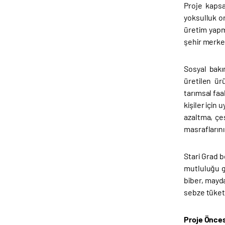
Proje kapsa
yoksulluk or
üretim yapm
şehir merkez
Sosyal bakı
üretilen ürü
tarımsal faal
kişiler için
azaltma, çe
masraflarını
Stari Grad 
mutluluğu g
biber, mayd
sebze tükete
Proje Öncesi