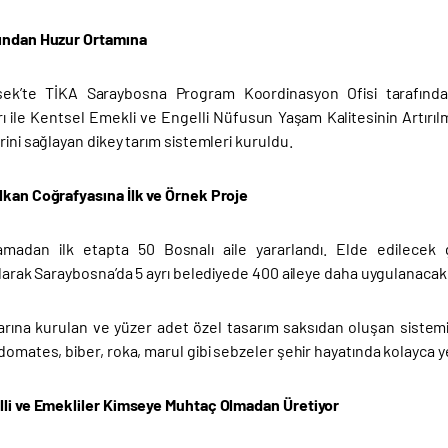
ından Huzur Ortamına
ek’te TİKA Saraybosna Program Koordinasyon Ofisi tarafından
ı ile Kentsel Emekli ve Engelli Nüfusun Yaşam Kalitesinin Artırıl
rini sağlayan dikey tarım sistemleri kuruldu.
lkan Coğrafyasına İlk ve Örnek Proje
lamadan ilk etapta 50 Bosnalı aile yararlandı. Elde edilecek
ılarak Saraybosna’da 5 ayrı belediyede 400 aileye daha uygulanacak
arına kurulan ve yüzer adet özel tasarım saksıdan oluşan sistemin
domates, biber, roka, marul gibi sebzeler şehir hayatında kolayca ye
lli ve Emekliler Kimseye Muhtaç Olmadan Üretiyor