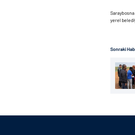
Saraybosna Ü
yerel beledi
Sonraki Ha