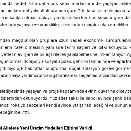
mında hedef kitle daha çok şehir merkezlerinde yaşayan aileler
anının kentsel yoksulluk oranına göre %9 daha fazla olmasına rağme
a imkanları olması dolayısıyla durumları kentsel kesime göre daha
lerinde yaşayan ve emeklilik sisteminden mağdur olan emekliler, enge
mdan mağdur olan gruplara uzun vadeli ekonomik sürdürülebilirl
nlerin taze olmasının yanı sıra tarım ilaçları ve bitki koruyucu k
iyetlerin ev işleri ile birleştirilerek yapılabilmesine imkan tanıyor. 
 uygun olması dolayısıyla sosyal açıdan, şehir ortamlarında ve apartma
şitli biyolojik habitatlar oluşturma, doğal izolasyon görevi gör
 azaltmaya yardımcı olması gibi imkanlar sağlaması açısından çevre
belediyesinde yaşayan ve proje kapsamında evinin duvarına dikey t
özlerinden okunuyordu. Yüz adet saksı ile kendi evinde şehir ba
anoz, roka vb sebzeleri kendi evinde yetiştirebileceğini ve bunun 
ceğini belirtti.
 Ailelere Yeni Üretim Modelleri Eğitimi Verildi