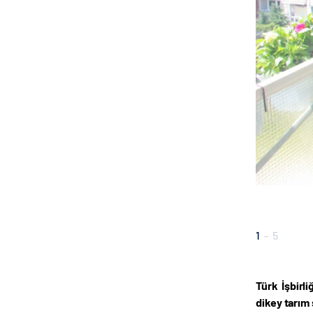
1
-
5
Türk İşbirl
dikey tarım 