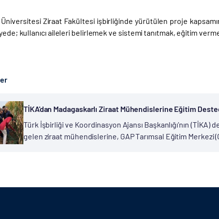
niversitesi Ziraat Fakültesi işbirliğinde yürütülen proje kapsamınd
yede; kullanıcı aileleri belirlemek ve sistemi tanıtmak, eğitim verm
ber
TİKA'dan Madagaskarlı Ziraat Mühendislerine Eğitim Deste
Türk İşbirliği ve Koordinasyon Ajansı Başkanlığı’nın (TİKA)
gelen ziraat mühendislerine, GAP Tarımsal Eğitim Merkezi
mısır yetiştiriciliği konusunda eğitim verildi. Cumhurbaşka
Mozambik...