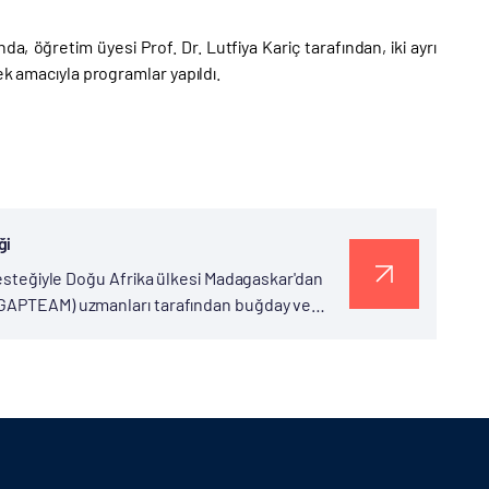
a, öğretim üyesi Prof. Dr. Lutfiya Kariç tarafından, iki ayrı
ek amacıyla programlar yapıldı.
ği
 desteğiyle Doğu Afrika ülkesi Madagaskar'dan
 (GAPTEAM) uzmanları tarafından buğday ve
nı Recep Tayyip Erdoğan'ın Tanzanya,