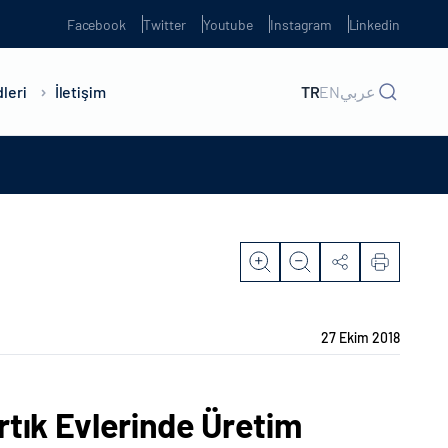
Facebook
Twitter
Youtube
Instagram
Linkedin
leri
İletişim
TR
EN
عربي
27 Ekim 2018
Artık Evlerinde Üretim