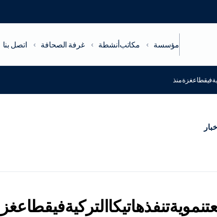
مؤسسة
مكاتب
أنشطة
غرفة الصحافة
اتصل بنا
كيةفيقطاعغزةمنذ
خبار
تنمويةتنفذهاتيكاالتركيةفيقطاعغز