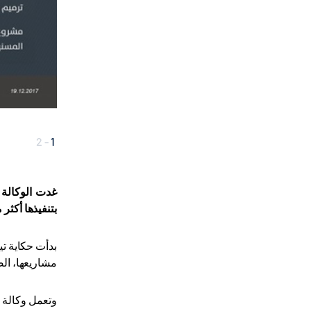
2
-
1
غدت الوكالة 
بتنفيذها أكثر من 400 مشروع تنموي منذ
بدأت حكاية تي
مشاريعها، الص
وتعمل وكالة ا