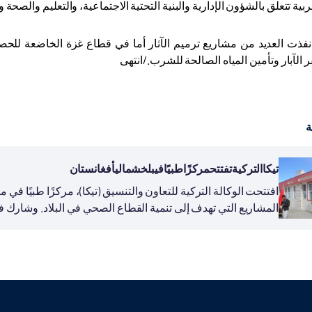
ية تتعلق بالشؤون الإدارية والبنية التحتية الاجتماعية، والتعليم والصحة و
ذت العديد من مشاريع ترميم الآثار أما في قطاع غزة الخاضعة للحصا
 الآبار وتأمين المياه الصالحة للشرب./انتهى
ة
تيكاالتركيةتفتتحمركزًاطبيًافيبلخشماليأفغانستان
افتتحت الوكالة التركية للتعاون والتنسيق (تيكا)، مركزًا طبيًا ف
المشاريع التي تهدف إلى تنمية القطاع الصحي في البلاد. وشارك 
شاديان،...