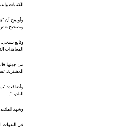
الكتابات والد
وأوضح أن "هذ
وتصحيح بعض ال
وتابع شيخي: 
المعاهدات الت
من جهتها قال
المشترك، تساه
وأضافت: "تستم
البلدين".
وشهد الملتقى 
في الندوات ا