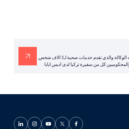
افتتحت الوكالة التركية للتعاون والتنسيق "تيكا" مركزا صحيا جددته الوكالة والذي تقدم خدمات صحية لـ3 الاف شخص.
لمحكوميين كل من سفيرة تركيا لدى اديس ابابا