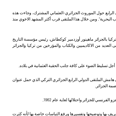
جزائرية، فعاليات الملتقى الدولي الرابع حول الموروث الجزائري-العثماني المشترك، وجاءت هذه
طى بيري رايس وتاريخ الجزائر في القرن 16 من خلال كتاب البحرية". ومن خلال هذا الملتقى قرب أكثر المشهد الاخوي منذ
كيا بالجزائر ماهينور أوزدمير كوكطاش، رئيس مؤسسة التاريخ
 العديد من الاكاديميين والكتاب والمؤرخين من تركيا والجزائر
أجل تسليط الضوء على كافة جانب الحقبة العثمانية في بلاده
.
امش الملتقى الدولي الرابع الجزائري التركي الذي حمل عنوان
.
.
ريف بها وتوضيحها وتفسيرها ورفع التباسات خاصة بها لأنه كثرت