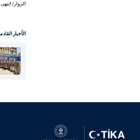
الزوار/.انتهى
الأخبار القادم