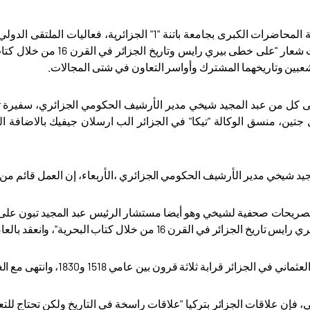
‏احتضنت قاعة المحاضرات الكبرى بجامعة باتنة "1" ال
المناسبة تحت شعار "على خ
شعبين وتاريخهما المشترك وأواسر التعاون في شتى المجالات.
 كل من عبد المجيد شيخي مدير الأرشيف الحكومي الجزائري، سفيرة تر
جتين، منسق الوكالة "تيكا" في الجزائر الب ارسلان جيفيك بالاضافة الى
يد شيخي مدير الأرشيف الحكومي الجزائري ،الأربعاء، إن العمل قائم من 
صريحات صحفية لشيخي وهو أيضا مستشار الرئيس عبد المجيد تبون على ه
لجزائر في القرن 16 من خلال كتاب البحرية"، وانعقد بالعاصمة الجزائر
زائر قرابة ثلاثة قرون بين عامي 1518 و1830، وانتهى مع الغزو الفرنسي للجزائر واحتلالها لغاية عام 1962
إن علاقات الجزائر بتركيا "علاقات راسخة في التاريخ ولكن تحتاج للتع