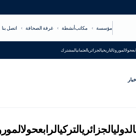
مؤسسة
مكاتب
أنشطة
غرفة الصحافة
اتصل بنا
رابعحولالموروثالتاريخيالجزائريالعثمانيالمشترك
خبار
الدوليالجزائريالتركيالرابعحولالمور