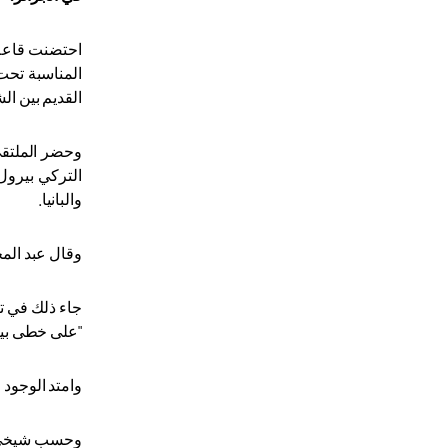
القديم بين ال
وحضر الملتقى
التركي بيرول 
والبانيا.
وقال عبد المج
جاء ذلك في ت
"على خطى بيري رايس تاريخ ا
وامتد الوجود العثماني في الج
وحسب شيخي، ف