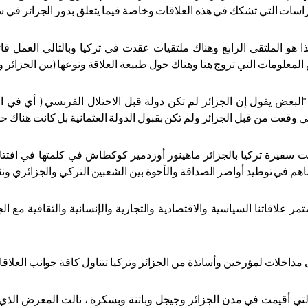
راسات التي تشكك في هذه العلاقات وخاصة فيما يتعلق بدور الجزائر في سي
ا هو الملتقى الرابع وهناك ملتقيات عقدت في تركيا وبالتالي العمل 
معلومات التي تروج هنا وهناك حول طبيعة العلاقة ونوعها (بين الجزائر وال
"البعض يقول إن الجزائر لم تكن دولة قبل الاحتلال الفرنسي ( أي في 
ي وقعت من قبل الجزائر ولم تكن بقبول الدولة العثمانية بل كانت هناك حرية
ت سفيرة تركيا بالجزائر ماهينور أوزدمير كوكطاش في كلمتها في افتتاح 
م في توطيد أواصر الصداقة والأخوة بين الشعبين التركي والجزائري ونقل 
ر علاقاتنا السياسية والاقتصادية والتجارية والإنسانية والثقافية مع ا
مداخلات لمؤرخين وأساتذة من الجزائر وتركيا تتناول كافة جوانب العلاقات
لتي أقيمت في مدن الجزائر وجيجل وباتنة وبسكرة ، نالت المعرض الذي