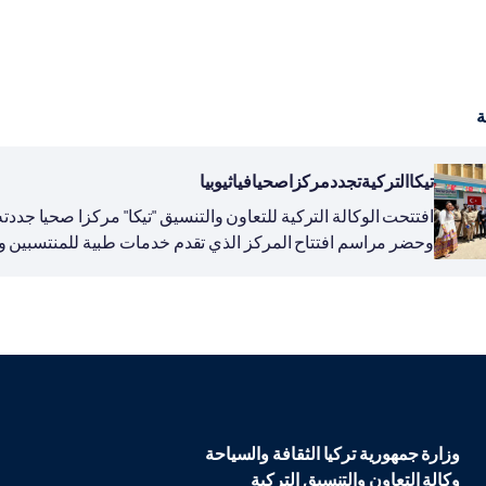
ة
تيكاالتركيةتجددمركزاصحيافياثيوبيا
وحضر مراسم افتتاح المركز الذي تقدم خدمات طبية للمنتسبين وا
يبراق...
وزارة جمهورية تركيا الثقافة والسياحة
وكالة التعاون والتنسيق التركية