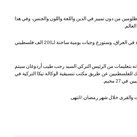
لمظلومين من دون تمييز في الدين واللغة واللون والجنس، وفي هذا
وبالاضافة الى تنظيمات مأدب الافطار فان الوكالة ستقدم سلات غذائية لـ5 الاف اسرة في العراق، وستوزع وجبات يومية ساخنة لـ200 الف فلسطيني
 انه بتعليمات من الرئيس التركي السيد رجب طيب أردوغان سيتم
دولار خلال شهر رمضان المبارك للفلسطنيين عن طريق مكتب تنسيقية الوكالة تيكا التركية في
مات والقرى خلال شهر رمضان./انتهى