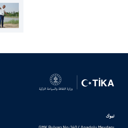
تبوك
GMK Bulvarı No:140 / Anadolu Meydanı