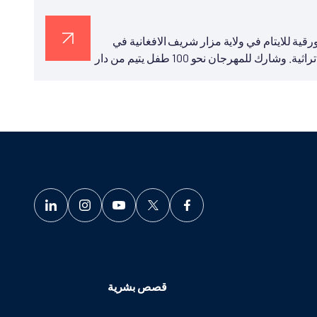
رقية للايتام في ولاية مزار شريف الافغانية في
سياق الانشطة الاجتماعية تحت شعار "السماء للجميع" في منطقة تراثية. وشارك للمهرجان نحو 100 طفل يتيم من دار
قصص بشرية