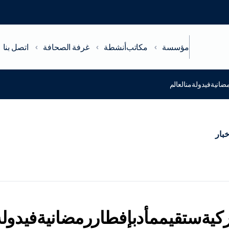
مؤسسة
مكاتب
أنشطة
غرفة الصحافة
اتصل بنا
ضانيةفيدولةمنالعالم
خبار
تركيةستقيممأدبإفطاررمضانيةفيدولة