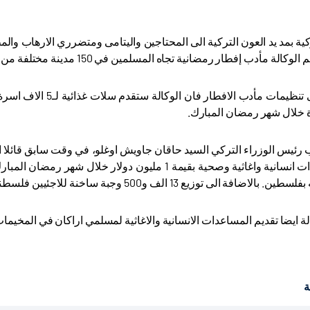
ركية بمد يد العون التركية الى المحتاجين واليتامى ومتضرري الارهاب وا
لة مأدب إفطار رمضانية تجاه المسلمين في 150 مدينة مختلفة من العالم.
خلال شهر رمضان المبارك.
ب رئيس الوزراء التركي السيد حاقان جاويش اوغلو، في وقت سابق قائلا
توزيع مساعدات انسانية واغاثية وصحية بقيمة 1 مليون 
افة الى توزيع 13 الف و500 وجبة ساخنة للاجئيين فلسطنيين في 27 مخيم.
ة ايضا تقديم المساعدات الانسانية والاغاثية لمسلمي اراكان في المخي
ة