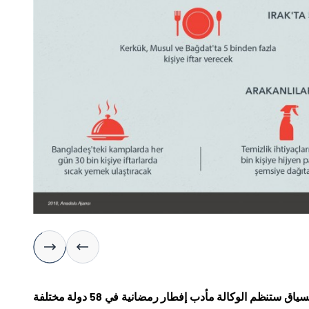
انشطتها في 60 دولة، وفي هذا السياق ستنظم الوكالة مأدب إفطار رمضانية في 58 دولة مختلفة