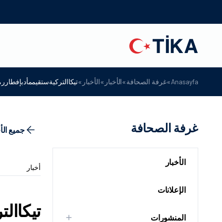
»
»
»
»
Anasayfa
غرفة الصحافة
الأخبار
الأخبار
تيكاالتركيةستقيممأدبإفطاررم
غرفة الصحافة
جميع الأ
الأخبار
أخبار
الإعلانات
تيكاال
المنشورات