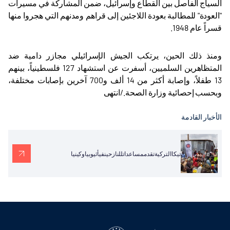
السياج الفاصل بين القطاع وإسرائيل، ضمن المشاركة في مسيرات
"العودة" للمطالبة بعودة اللاجئين إلى قراهم ومدنهم التي هجروا منها
قسراً عام 1948
.
ومنذ ذلك الحين، يرتكب الجيش الإسرائيلي مجازر دامية ضد
المتظاهرين السلميين، أسفرت عن استشهاد 127 فلسطينياً، بينهم
13 طفلاً، وإصابة أكثر من 14 ألف و700 آخرين بإصابات مختلفة،
وبحسب إحصائية وزارة الصحة./انتهى
الأخبار القادمة
تيكاالتركيةتقدممساعداتللنازحينفيأثيوبياوكينيا