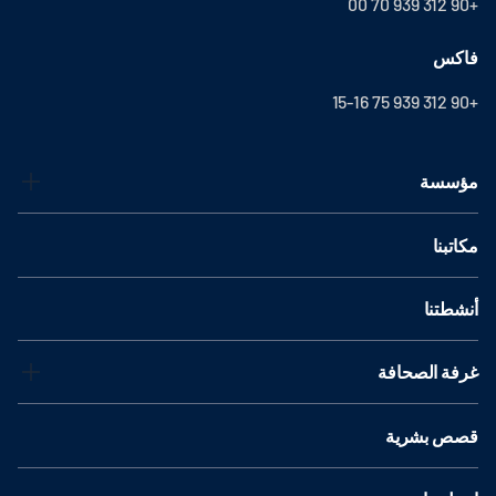
+90 312 939 70 00
فاكس
+90 312 939 75 15-16
مؤسسة
مكاتبنا
أنشطتنا
غرفة الصحافة
قصص بشرية