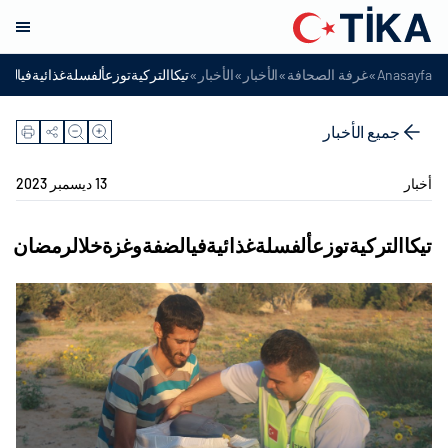
»
»
»
»
Anasayfa
غرفة الصحافة
الأخبار
الأخبار
تيكاالتركيةتوزعألفسلةغذائيةفيال
جميع الأخبار
أخبار
13 ديسمبر 2023
تيكاالتركيةتوزعألفسلةغذائيةفيالضفةوغزةخلالرمضان