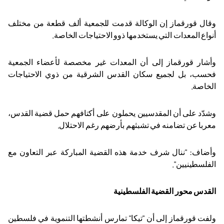
وقال قورقماز إن الوكالة قدمت للجمعية ألف قطعة من مختلف
أنواع المعدات التي يستخدمها ذوو الاحتياجات الخاصة
.
وأشار قورقماز إلى أن المعدات غير مخصصة لأعضاء الجمعية
فحسب، بل لجميع سكان القدس الشرقية من ذوي الاحتياجات
الخاصة
.
وشدّد على أن المقدسيين يحملون على أكتافهم حمل قضية القدس،
معربا عن تضامنه في تشبثهم بأرضهم رغم الاحتلال
.
وأضاف: "ننال شرف خدمة هذه القضية المباركة عبر التعاون مع
الفلسطينيين
"
.
القدس محور القضية الفلسطينية
ولفت قورقماز إلى أن "تيكا" تمارس أنشطتها التنموية في فلسطين