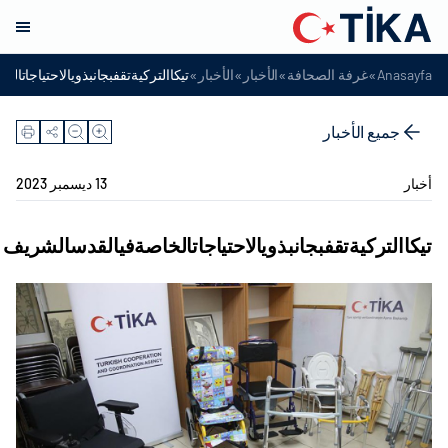
»
»
»
»
Anasayfa
غرفة الصحافة
الأخبار
الأخبار
تيكاالتركيةتقفبجانبذويالاحتياجاتا
جميع الأخبار
أخبار
13 ديسمبر 2023
تيكاالتركيةتقفبجانبذويالاحتياجاتالخاصةفيالقدسالشريف