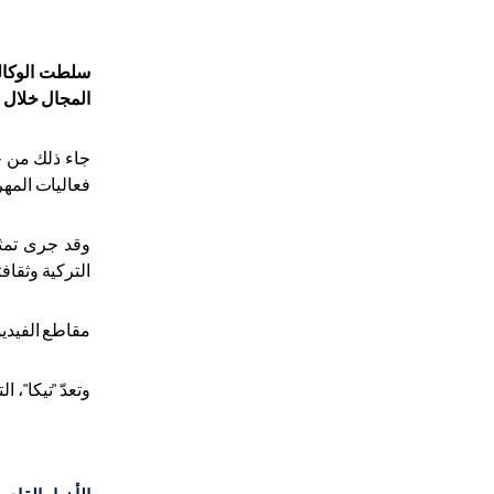
سلطت الوكالة 
المجال خلال ا
جاء ذلك من خ
فعاليات المهر
وقد جرى تمثي
التركية وثقافت
مقاطع الفيدي
وتعدّ "تيكا"، التي تأسست عام 1992 كمؤسسة حكومية، راعيًا ومنسقًا