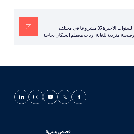
نفذت الوكالة التركية للتعاون والتنسيق "تيكا"، في اليمن خلال الـ6 السنوات الاخيرة 93 مشروعا في مختلف
صحية متردية للغاية، وبات معظم السكان بحاجة
قصص بشرية